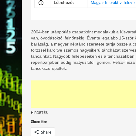
Létrehozó:
Magyar Interaktív Televíz
2004-ben utánpótlás csapatként megalakult a Kisvars
van, óvodásoktól felnőttekig. Évente legalább 15-ször
barátság, a magyar néptánc szeretete tartja össze a cs
törzzsel karöltve számos nagysikerű táncházat szerve
táncainkat. Nagyobb fellépéseiken és a táncházakban
repertoárjában eddig mátyusföldi, gömöri, Felső-Tisza 
táncokszerepeltek.
HIRDETÉS
Share this:
Share