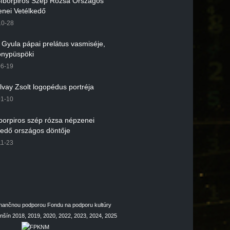
 Bíborpiros Szép Rózsa Országos
nei Vetélkedő
10-28
r Gyula pápai prelátus vasmiséje,
nypüspöki
06-19
lvay Zsolt logopédus portréja
01-10
íborpiros szép rózsa népzenei
kedő országos döntője
11-23
inančnou podporou Fondu na podporu kultúry
šín 2018, 2019, 2020, 2022, 2023, 2024, 2025