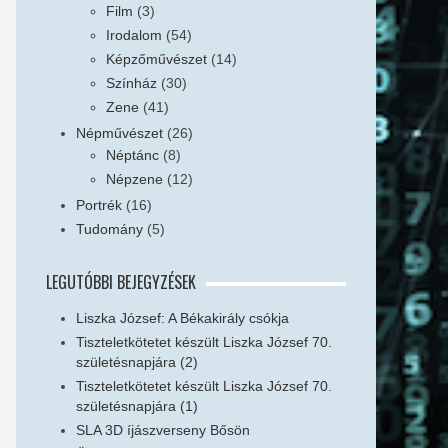
Film
(3)
Irodalom
(54)
Képzőművészet
(14)
Színház
(30)
Zene
(41)
Népművészet
(26)
Néptánc
(8)
Népzene
(12)
Portrék
(16)
Tudomány
(5)
LEGUTÓBBI BEJEGYZÉSEK
Liszka József: A Békakirály csókja
Tiszteletkötetet készült Liszka József 70.
születésnapjára (2)
Tiszteletkötetet készült Liszka József 70.
születésnapjára (1)
SLA 3D íjászverseny Bősön