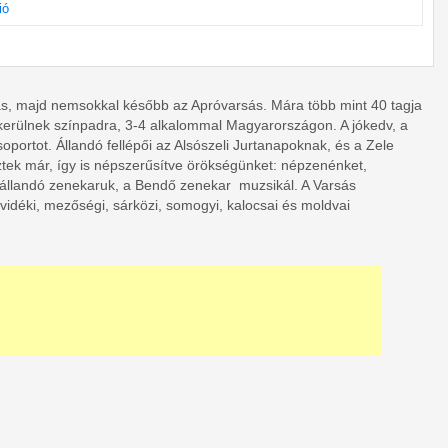
ió
ás, majd nemsokkal később az Apróvarsás. Mára több mint 40 tagja
 kerülnek színpadra, 3-4 alkalommal Magyarországon. A jókedv, a
oportot. Állandó fellépői az Alsószeli Jurtanapoknak, és a Zele
ztek már, így is népszerűsítve örökségünket: népzenénket,
 állandó zenekaruk, a Bendő zenekar muzsikál. A Varsás
vidéki, mezőségi, sárközi, somogyi, kalocsai és moldvai