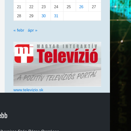
21
22
23
24
25
26
27
28
29
30
31
« febr
ápr »
www.televizio.sk
ebb