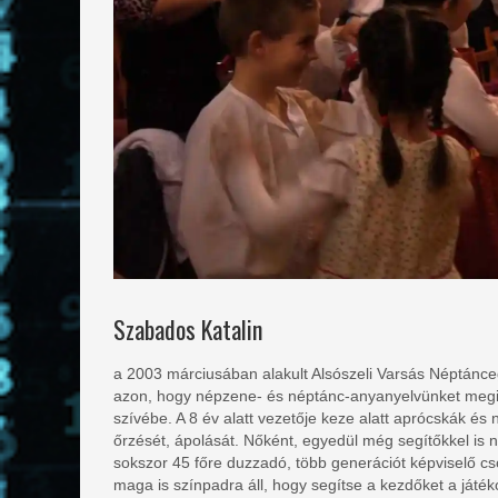
Szabados Katalin
a 2003 márciusában alakult Alsószeli Varsás Néptánce
azon, hogy népzene- és néptánc-anyanyelvünket megis
szívébe. A 8 év alatt vezetője keze alatt aprócskák és 
őrzését, ápolását. Nőként, egyedül még segítőkkel is ne
sokszor 45 főre duzzadó, több generációt képviselő cso
maga is színpadra áll, hogy segítse a kezdőket a ját