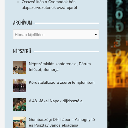
Összeállítás a Csemadok bősi
alapszervezetének évzárójáról
ARCHÍVUM
NÉPSZERŰ
Népszámlálás konferencia, Fórum
Intézet, Somorja
Kórustalálkozó a zsérei templomban
A 48. Jókai Napok díjkiosztója
Gombaszögi DH Tábor – A megnyitó
és Pusztay János előadása