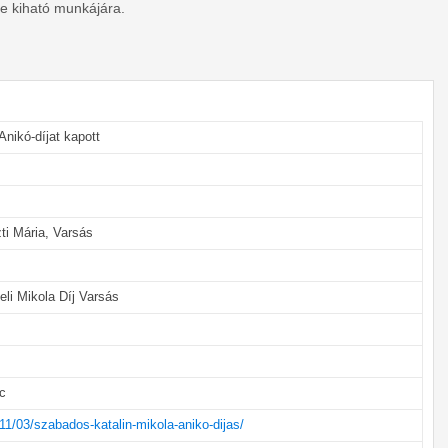
ére kiható munkájára.
nikó-díjat kapott
ti Mária, Varsás
eli Mikola Díj Varsás
c
011/03/szabados-katalin-mikola-aniko-dijas/