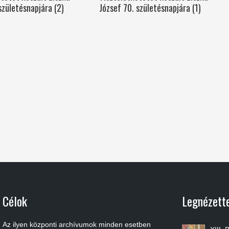
születésnapjára (2)
József 70. születésnapjára (1)
Célok
Legnézett
Az ilyen központi archívumok minden esetben