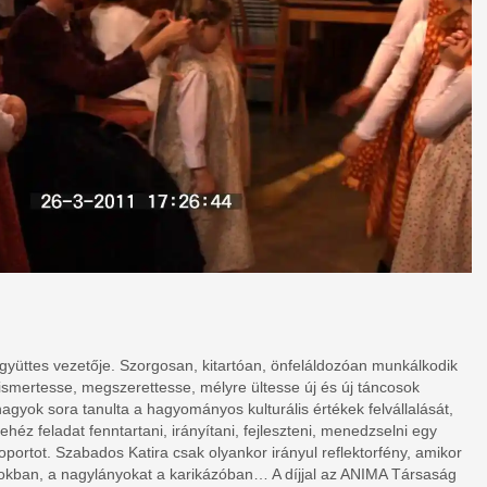
gyüttes vezetője. Szorgosan, kitartóan, önfeláldozóan munkálkodik
mertesse, megszerettesse, mélyre ültesse új és új táncosok
nagyok sora tanulta a hagyományos kulturális értékek felvállalását,
héz feladat fenntartani, irányítani, fejleszteni, menedzselni egy
portot. Szabados Katira csak olyankor irányul reflektorfény, amikor
ékokban, a nagylányokat a karikázóban… A díjjal az ANIMA Társaság