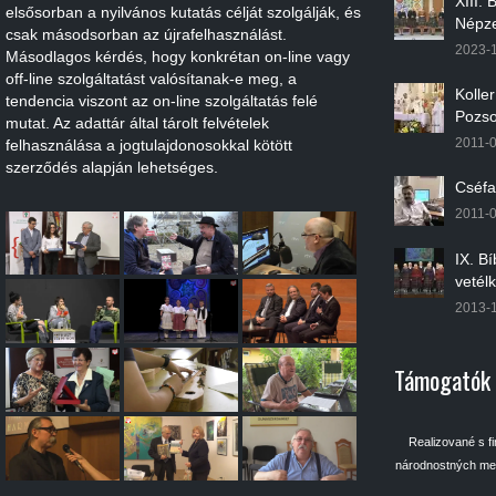
XIII.
elsősorban a nyilvános kutatás célját szolgálják, és
Népze
csak másodsorban az újrafelhasználást.
2023-
Másodlagos kérdés, hogy konkrétan on-line vagy
off-line szolgáltatást valósítanak-e meg, a
Kolle
tendencia viszont az on-line szolgáltatás felé
Pozso
mutat. Az adattár által tárolt felvételek
2011-
felhasználása a jogtulajdonosokkal kötött
szerződés alapján lehetséges.
Cséfa
2011-
IX. B
vetél
2013-
Támogatók
Realizované s f
národnostných men