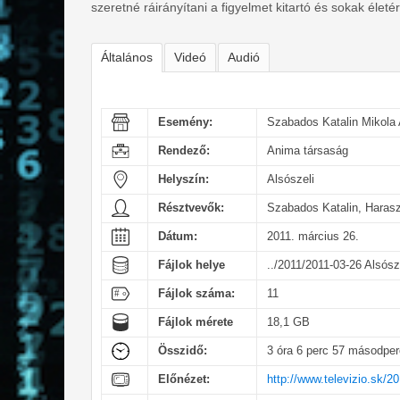
szeretné ráirányítani a figyelmet kitartó és sokak élet
Általános
Videó
Audió
Esemény:
Szabados Katalin Mikola A
Rendező:
Anima társaság
Helyszín:
Alsószeli
Résztvevők:
Szabados Katalin, Harasz
Dátum:
2011. március 26.
Fájlok helye
../2011/2011-03-26 Alsósz
Fájlok száma:
11
Fájlok mérete
18,1 GB
Összidő:
3 óra 6 perc 57 másodper
Előnézet:
http://www.televizio.sk/2