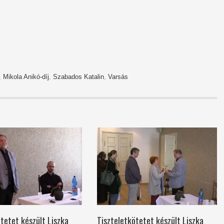
,
Mikola Anikó-díj
,
Szabados Katalin
,
Varsás
tetet készült Liszka
Tiszteletkötetet készült Liszka