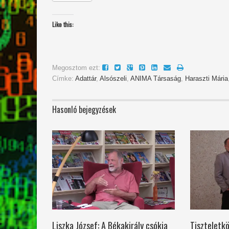
Like this:
Megosztom ezt:
Címke:
Adattár
,
Alsószeli
,
ANIMA Társaság
,
Haraszti Mária
Hasonló bejegyzések
Liszka József: A Békakirály csókja
Tiszteletkö