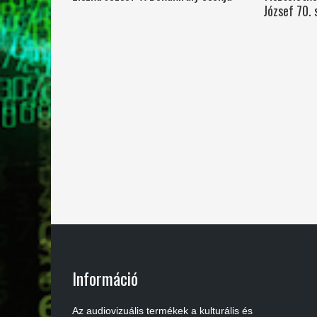
József 70. 
Információ
Az audiovizuális termékek a kulturális és