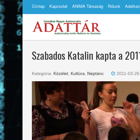
Címlap
Kapcsolat
ANIMA Társaság
Rólunk
Adatkez
Szabados Katalin kapta a 2011
Kategória:
Közélet
,
Kultúra
,
Néptánc
2011-03-26