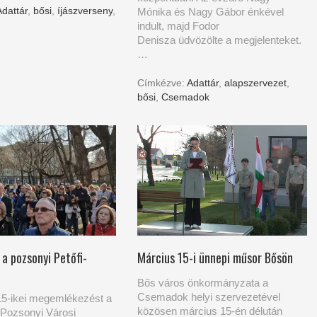
Adattár
,
bősi
,
íjászverseny
,
Mónika és Nagy Gábor énkével
indult, majd Fodor
Denisza üdvözölte a megjelenteket.
…
Címkézve:
Adattár
,
alapszervezet
,
bősi
,
Csemadok
a pozsonyi Petőfi-
Március 15-i ünnepi műsor Bősön
Bős város önkormányzata a
Csemadok helyi szervezetével
15-ikei megemlékezést a
közösen március 15-én délután
Pozsonyi Városi