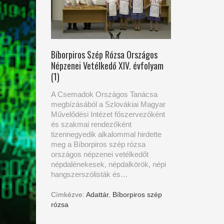
Bíborpiros Szép Rózsa Országos
Népzenei Vetélkedő XIV. évfolyam
(1)
A Csemadok Országos Tanácsa
megbízásából a Szlovákiai Magyar
Művelődési Intézet főszervezőként
és szakmai rendezőként
tizennegyedik alkalommal hirdette
meg a Bíborpiros szép rózsa
országos népzenei vetélkedőt
népdalénekesek, népdalkörök, népi
hangszerszólisták és…
Címkézve:
Adattár
,
Bíborpiros szép
rózsa