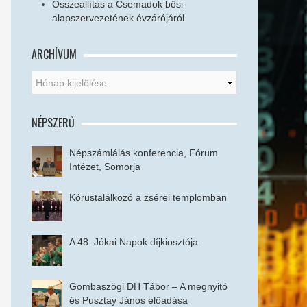
Összeállítás a Csemadok bősi
alapszervezetének évzárójáról
ARCHÍVUM
NÉPSZERŰ
Népszámlálás konferencia, Fórum
Intézet, Somorja
Kórustalálkozó a zsérei templomban
A 48. Jókai Napok díjkiosztója
Gombaszögi DH Tábor – A megnyitó
és Pusztay János előadása