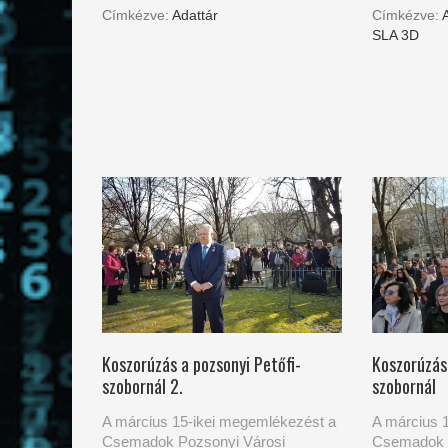
Címkézve:
Adattár
Címkézve:
SLA 3D
Koszorúzás a pozsonyi Petőfi-
Koszorúzás 
szobornál 2.
szobornál
A március 15-ikei megemlékezést a
A március 
Csemadok Pozsonyi Városi
Csemadok 