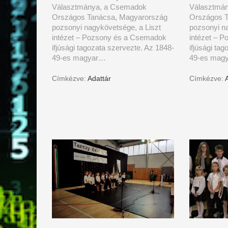
Választmánya, a Csemadok
Választmá
Országos Tanácsa, Magyarország
Országos T
pozsonyi nagykövetsége, a Liszt
pozsonyi na
intézet – Pozsony és a Csemadok
intézet – 
ifjúsági tagozata szervezte. Az 1848-
ifjúsági ta
49-es magyar…
49-es mag
Címkézve:
Adattár
Címkézve: