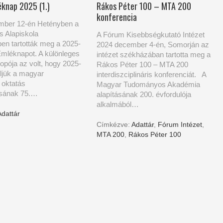
éknap 2025 (1.)
Rákos Péter 100 – MTA 200
konferencia
mber 12-én Hetényben a
s Alapiskola
A Fórum Kisebbségkutató Intézet
en tartották meg a 2025-
2024 december 4-én, Somorján az
Emléknapot. A különleges
intézet székházában tartotta meg a
opója az volt, hogy 2025-
Rákos Péter 100 – MTA 200
ljük a magyar
interdiszciplináris konferenciát. A
 oktatás
Magyar Tudományos Akadémia
ásának 75.…
alapításának 200. évfordulója
alkalmából…
Adattár
Címkézve:
Adattár
,
Fórum Intézet
,
MTA 200
,
Rákos Péter 100