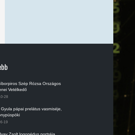
ebb
 Bíborpiros Szép Rózsa Országos
nei Vetélkedő
10-28
r Gyula pápai prelátus vasmiséje,
nypüspöki
06-19
lvay Zsolt logopédus portréja