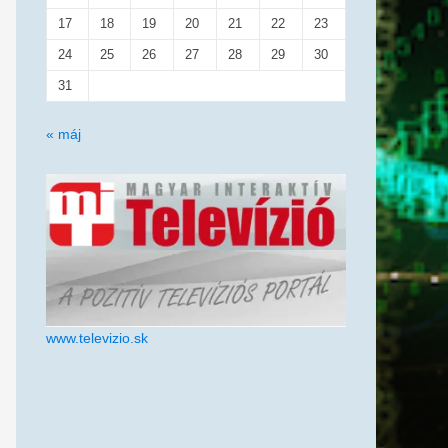
17
18
19
20
21
22
23
24
25
26
27
28
29
30
31
« máj
www.televizio.sk