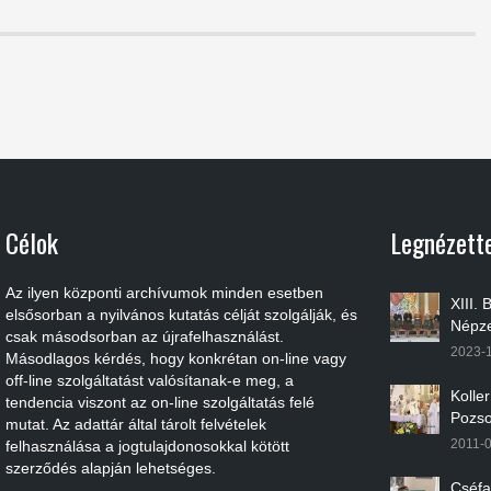
Célok
Legnézett
Az ilyen központi archívumok minden esetben
XIII.
elsősorban a nyilvános kutatás célját szolgálják, és
Népze
csak másodsorban az újrafelhasználást.
2023-
Másodlagos kérdés, hogy konkrétan on-line vagy
off-line szolgáltatást valósítanak-e meg, a
Kolle
tendencia viszont az on-line szolgáltatás felé
Pozso
mutat. Az adattár által tárolt felvételek
2011-
felhasználása a jogtulajdonosokkal kötött
szerződés alapján lehetséges.
Cséfa