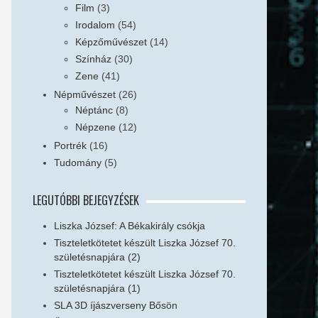
Film
(3)
Irodalom
(54)
Képzőművészet
(14)
Színház
(30)
Zene
(41)
Népművészet
(26)
Néptánc
(8)
Népzene
(12)
Portrék
(16)
Tudomány
(5)
LEGUTÓBBI BEJEGYZÉSEK
Liszka József: A Békakirály csókja
Tiszteletkötetet készült Liszka József 70.
születésnapjára (2)
Tiszteletkötetet készült Liszka József 70.
születésnapjára (1)
SLA 3D íjászverseny Bősön