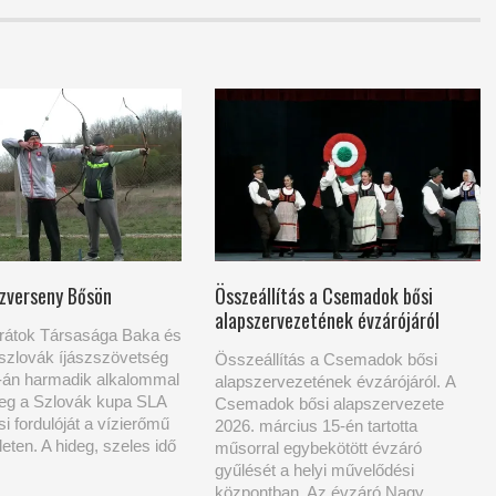
szverseny Bősön
Összeállítás a Csemadok bősi
alapszervezetének évzárójáról
arátok Társasága Baka és
szlovák íjászszövetség
Összeállítás a Csemadok bősi
-án harmadik alkalommal
alapszervezetének évzárójáról. A
eg a Szlovák kupa SLA
Csemadok bősi alapszervezete
si fordulóját a vízierőmű
2026. március 15-én tartotta
ületen. A hideg, szeles idő
műsorral egybekötött évzáró
gyűlését a helyi művelődési
központban. Az évzáró Nagy