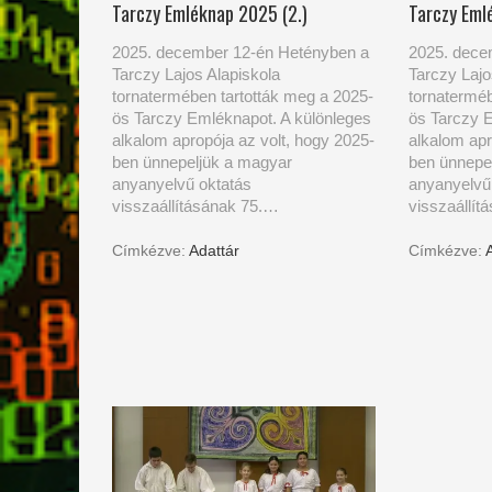
Tarczy Emléknap 2025 (2.)
Tarczy Eml
2025. december 12-én Hetényben a
2025. dece
Tarczy Lajos Alapiskola
Tarczy Lajo
tornatermében tartották meg a 2025-
tornaterméb
ös Tarczy Emléknapot. A különleges
ös Tarczy 
alkalom apropója az volt, hogy 2025-
alkalom apr
ben ünnepeljük a magyar
ben ünnepe
anyanyelvű oktatás
anyanyelvű
visszaállításának 75.…
visszaállít
Címkézve:
Adattár
Címkézve: