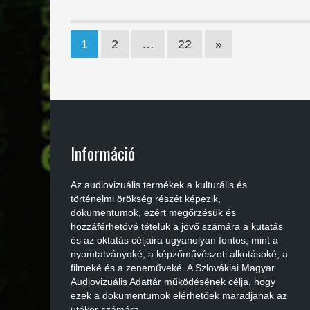
1
2
…
22
»
Információ
Az audiovizuális termékek a kulturális és
történelmi örökség részét képezik,
dokumentumok, ezért megőrzésük és
hozzáférhetővé tételük a jövő számára a kutatás
és az oktatás céljaira ugyanolyan fontos, mint a
nyomtatványoké, a képzőművészeti alkotásoké, a
filmeké és a zeneműveké. A Szlovákiai Magyar
Audiovizuális Adattár működésének célja, hogy
ezek a dokumentumok elérhetőek maradjanak az
utókor számára.