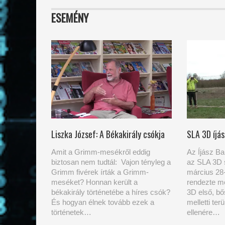
ESEMÉNY
Liszka József: A Békakirály csókja
SLA 3D íjá
Amit a Grimm-mesékről eddig
Az Íjász B
biztosan nem tudtál: Vajon tényleg a
az SLA 3D 
Grimm fivérek írták a Grimm-
március 28
meséket? Honnan került a
rendezte m
békakirály történetébe a híres csók?
3D első, bő
És hogyan élnek tovább ezek a
melletti ter
történetek…
ellenére…