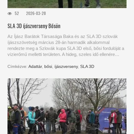
52
2026-03-28
SLA 3D íjászverseny Bősön
Az Íjász Barátok Társasága Baka és az SLA 3D szlovák
íjászszövetség március 28-án harmadik alkalommal
rendezte meg a Szlovák kupa SLA 3D első, bősi fordulóját a
vízierőmű melletti területen. A hideg, szeles idő ellenére…
Címkézve:
Adattár
,
bősi
,
íjászverseny
,
SLA 3D