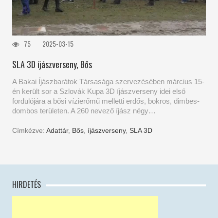
75
2025-03-15
SLA 3D íjászverseny, Bős
A Bakai Íjászbarátok Társasága szervezésében március 15-
én került sor a Szlovák Kupa 3D íjászverseny idei első
fordulójára a bősi vízierőmű melletti erdős, bokros, dimbes-
dombos területen. A 260 nevező íjász négy…
Címkézve:
Adattár
,
Bős
,
íjászverseny
,
SLA 3D
HIRDETÉS