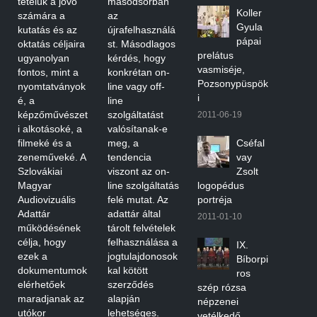
tételük a jövő
másodsorban
Koller
számára a
az
Gyula
kutatás és az
újrafelhasználá
pápai
oktatás céljaira
st. Másodlagos
prelátus
ugyanolyan
kérdés, hogy
vasmiséje,
fontos, mint a
konkrétan on-
Pozsonypüspök
nyomtatványok
line vagy off-
i
é, a
line
képzőművészet
szolgáltatást
2011-06-19
i alkotásoké, a
valósítanak-e
filmeké és a
meg, a
Cséfal
zeneműveké. A
tendencia
vay
Szlovákiai
viszont az on-
Zsolt
Magyar
line szolgáltatás
logopédus
Audiovizuális
felé mutat. Az
portréja
Adattár
adattár által
2011-01-10
működésének
tárolt felvételek
célja, hogy
felhasználása a
IX.
ezek a
jogtulajdonosok
Bíborpi
dokumentumok
kal kötött
ros
elérhetőek
szerződés
szép rózsa
maradjanak az
alapján
népzenei
utókor
lehetséges.
vetélkedő