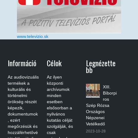
www.televizio.sk
Információ
Célok
Legnézette
Bb
Az audiovizuális
Az ilyen
termékek a
központi
XIII.
kulturális és
archívumok
Bíborpi
történelmi
minden
ros
örökség részét
esetben
Szép Rózsa
képezik,
elsősorban a
Országos
dokumentumok
nyilvános
Népzenei
, ezért
kutatás célját
Vetélkedő
megőrzésük és
szolgálják, és
2023-10-28
hozzáférhetővé
csak