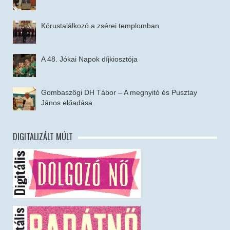
Kórustalálkozó a zsérei templomban
A 48. Jókai Napok díjkiosztója
Gombaszögi DH Tábor – A megnyitó és Pusztay
János előadása
DIGITALIZÁLT MÚLT