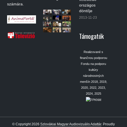
számára.
országos
döntője
2013-11-23
Támogatók
Realizované s
finančnou podporou
Fondu na podporu
kultúry
národnostných
menšín 2018, 2019,
2020, 2022, 2023,
2024, 2025
© Copyright 2026
Szlovákiai Magyar Audiovizuális Adattár
.
Proudly