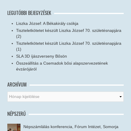
LEGUTÓBBI BEJEGYZÉSEK
Liszka József: A Békakirály csókja
Tiszteletkötetet készült Liszka József 70. születésnapjára
(2)
Tiszteletkötetet készült Liszka József 70. születésnapjára
(1)
SLA 3D íjászverseny Bősön
Összeállítás a Csemadok bősi alapszervezetének
évzárójáról
ARCHÍVUM
NÉPSZERŰ
Népszámlálás konferencia, Fórum Intézet, Somorja