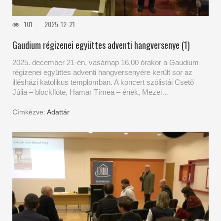
101
2025-12-21
Gaudium régizenei együttes adventi hangversenye (1)
2025. december 21-én, vasárnap 16.00 órakor a Gaudium
régizenei együttes adventi hangversenyére került sor az
illésházi katolikus templomban. A koncert szólistái Csető
Júlia – blockflöte, Hamar Tímea – ének, Mezei…
Címkézve:
Adattár