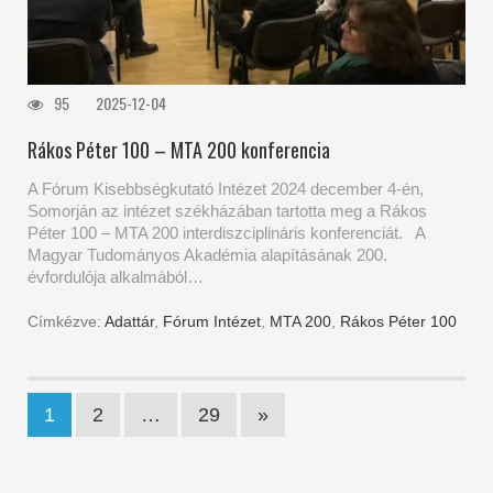
95
2025-12-04
Rákos Péter 100 – MTA 200 konferencia
A Fórum Kisebbségkutató Intézet 2024 december 4-én,
Somorján az intézet székházában tartotta meg a Rákos
Péter 100 – MTA 200 interdiszciplináris konferenciát. A
Magyar Tudományos Akadémia alapításának 200.
évfordulója alkalmából…
Címkézve:
Adattár
,
Fórum Intézet
,
MTA 200
,
Rákos Péter 100
1
2
…
29
»