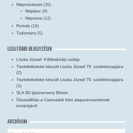
Népművészet
(26)
Néptánc
(8)
Népzene
(12)
Portrék
(16)
Tudomány
(5)
LEGUTÓBBI BEJEGYZÉSEK
Liszka József: A Békakirály csókja
Tiszteletkötetet készült Liszka József 70. születésnapjára
(2)
Tiszteletkötetet készült Liszka József 70. születésnapjára
(1)
SLA 3D íjászverseny Bősön
Összeállítás a Csemadok bősi alapszervezetének
évzárójáról
ARCHÍVUM