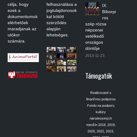
célja, hogy
felhasználása a
IX.
ezek a
jogtulajdonosok
Bíborpi
dokumentumok
kal kötött
ros
elérhetőek
szerződés
szép rózsa
maradjanak az
alapján
népzenei
utókor
lehetséges.
vetélkedő
számára.
országos
döntője
2013-11-23
Támogatók
Realizované s
finančnou podporou
Fondu na podporu
kultúry
národnostných
menšín 2018, 2019,
2020, 2022, 2023,