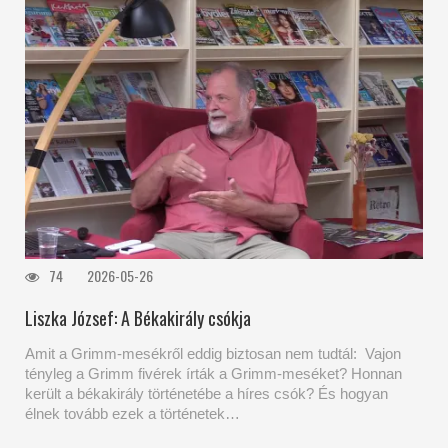
74
2026-05-26
Liszka József: A Békakirály csókja
Amit a Grimm-mesékről eddig biztosan nem tudtál: Vajon
tényleg a Grimm fivérek írták a Grimm-meséket? Honnan
került a békakirály történetébe a híres csók? És hogyan
élnek tovább ezek a történetek…