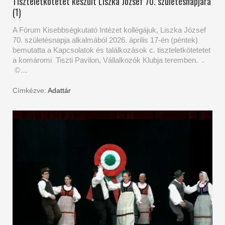
Tiszteletkötetet készült Liszka József 70. születésnapjára
(1)
A Fórum Kisebbségkutató Intézet kollégájuk, Liszka József
70. születésnapja alkalmából 2026. április 17-én (péntek)
bemutatta a Kapcsolatok és találkozások c. tiszteletkötetetet
a komáromi Tiszti Pavilon, Vállalkozók Klubja teremben. .
©…
Címkézve:
Adattár