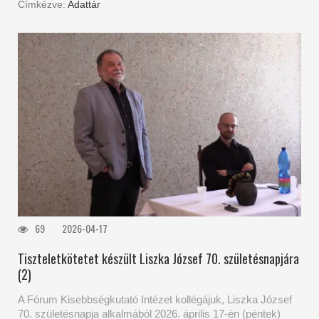
Címkézve:
Adattár
69
2026-04-17
Tiszteletkötetet készült Liszka József 70. születésnapjára
(2)
A Fórum Kisebbségkutató Intézet kollégájuk, Liszka József
70. születésnapja alkalmából 2026. április 17-én (péntek)