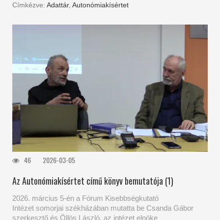
Címkézve:
Adattár
,
Autonómiakísértet
46
2026-03-05
Az Autonómiakísértet című könyv bemutatója (1)
2026. március 5-én a Fórum Kisebbségkutató
Intézet somorjai székházában mutatta be Csanda Gábor
szerkesztő és Öllös László, az intézet elnöke