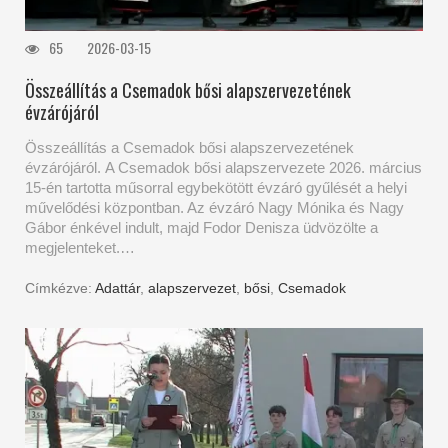
65
2026-03-15
Összeállítás a Csemadok bősi alapszervezetének
évzárójáról
Összeállítás a Csemadok bősi alapszervezetének
évzárójáról. A Csemadok bősi alapszervezete 2026. március
15-én tartotta műsorral egybekötött évzáró gyűlését a helyi
művelődési központban. Az évzáró Nagy Mónika és Nagy
Gábor énkével indult, majd Fodor Denisza üdvözölte a
megjelenteket.…
Címkézve:
Adattár
,
alapszervezet
,
bősi
,
Csemadok