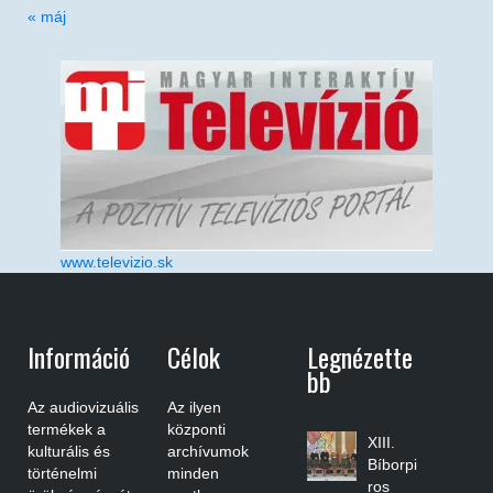
« máj
www.televizio.sk
Információ
Célok
Legnézette
Bb
Az audiovizuális
Az ilyen
termékek a
központi
XIII.
kulturális és
archívumok
Bíborpi
történelmi
minden
ros