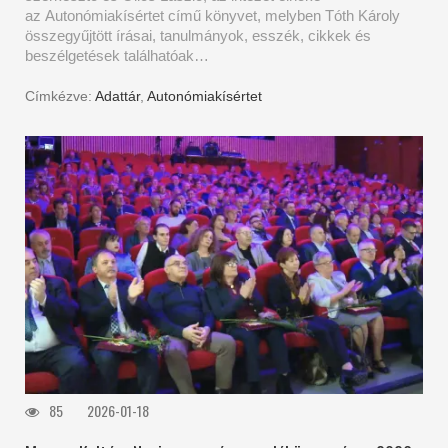
az Autonómiakísértet című könyvet, melyben Tóth Károly
összegyűjtött írásai, tanulmányok, esszék, cikkek és
beszélgetések találhatóak…
Címkézve:
Adattár
,
Autonómiakísértet
85
2026-01-18