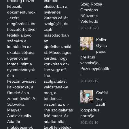
örökség részét
esetben
Szép Rózsa
képezik,
elsősorban a
Országos
dokumentumok
nyilvános
Népzenei
, ezért
kutatás célját
Vetélkedő
megőrzésük és
szolgálják, és
2023-10-28
hozzáférhetővé
csak
tételük a jövő
másodsorban
Koller
számára a
az
Gyula
kutatás és az
újrafelhasználá
pápai
oktatás céljaira
st. Másodlagos
prelátus
ugyanolyan
kérdés, hogy
vasmiséje,
fontos, mint a
konkrétan on-
Pozsonypüspök
nyomtatványok
line vagy off-
i
é, a
line
képzőművészet
szolgáltatást
2011-06-19
i alkotásoké, a
valósítanak-e
filmeké és a
meg, a
Cséfal
zeneműveké. A
tendencia
vay
Szlovákiai
viszont az on-
Zsolt
Magyar
line szolgáltatás
logopédus
Audiovizuális
felé mutat. Az
portréja
Adattár
adattár által
2011-01-10
működésének
tárolt felvételek