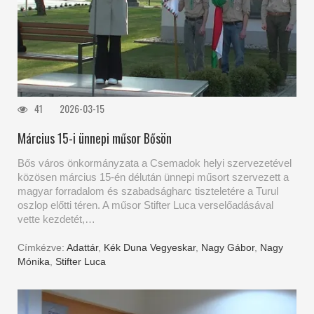
41
2026-03-15
Március 15-i ünnepi műsor Bősön
Bős város önkormányzata a Csemadok helyi szervezetével
közösen március 15-én délután ünnepi műsort szervezett a
magyar forradalom és szabadságharc tiszteletére a Turul
oszlop előtti téren. A műsor Stifter Luca verselőadásával
vette kezdetét,…
Címkézve:
Adattár
,
Kék Duna Vegyeskar
,
Nagy Gábor
,
Nagy
Mónika
,
Stifter Luca