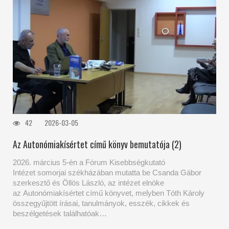
42
2026-03-05
Az Autonómiakísértet című könyv bemutatója (2)
2026. március 5-én a Fórum Kisebbségkutató
Intézet somorjai székházában mutatta be Csanda Gábor
szerkesztő és Öllös László, az intézet elnöke
az Autonómiakísértet című könyvet, melyben Tóth Károly
összegyűjtött írásai, tanulmányok, esszék, cikkek és
beszélgetések találhatóak…