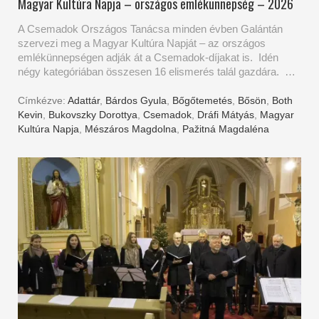
Magyar Kultúra Napja – országos emlékünnepség – 2026
A Csemadok Országos Tanácsa minden évben Galántán
szervezi meg a Magyar Kultúra Napját – az országos
emlékünnepségen adják át a Csemadok-díjakat is. Idén
négy kategóriában összesen 16 elismerés talál gazdára. …
Címkézve:
Adattár
,
Bárdos Gyula
,
Bőgőtemetés
,
Bősön
,
Both
Kevin
,
Bukovszky Dorottya
,
Csemadok
,
Dráfi Mátyás
,
Magyar
Kultúra Napja
,
Mészáros Magdolna
,
Pažitná Magdaléna