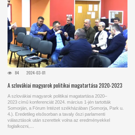
84
2024-03-01
A szlovákiai magyarok politikai magatartása 2020-2023
A szlovákiai magyarok politikai magatartása 2020–
2023 című konferenciát 2024. március 1-jén tartották
Somorján, a Fórum Intézet székházában (Somorja, Park u.
4.). Eredetileg elsősorban a tavaly őszi parlamenti
választások után szerettek volna az eredményekkel
foglalkozni,…