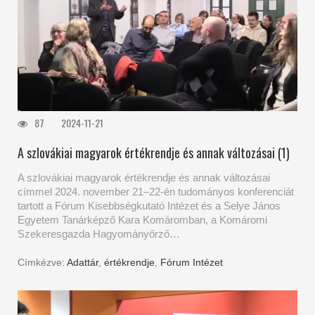
87
2024-11-21
A szlovákiai magyarok értékrendje és annak változásai (1)
A szlovákiai magyarok értékrendje és annak változásai
címmel 2024. november 21–22-én tudományos konferenciát
tartott a Fórum Kisebbségkutató Intézet és a Selye János
Egyetem Tanárképző Kara Komáromban, a Komáromi
Szekeresgazda Hagyományőrző…
Címkézve:
Adattár
,
értékrendje
,
Fórum Intézet