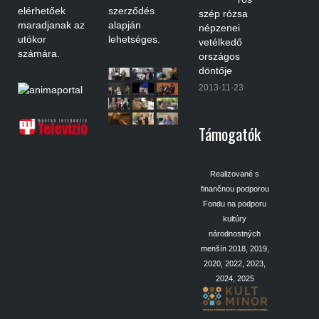
elérhetőek
szerződés
szép rózsa
maradjanak az
alapján
népzenei
utókor
lehetséges.
vetélkedő
számára.
országos
döntője
2013-11-23
Támogatók
Realizované s
finančnou podporou
Fondu na podporu
kultúry
národnostných
menšín 2018, 2019,
2020, 2022, 2023,
2024, 2025