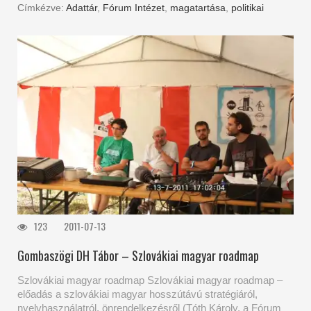
Címkézve:
Adattár
,
Fórum Intézet
,
magatartása
,
politikai
123
2011-07-13
Gombaszögi DH Tábor – Szlovákiai magyar roadmap
Szlovákiai magyar roadmap Szlovákiai magyar roadmap –
előadás a szlovákiai magyar hosszútávú stratégiáról,
nyelvhasználatról, önrendelkezésről (Tóth Károly, a Fórum