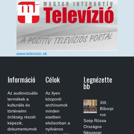
www.televizio.sk
Információ
Célok
Legnézette
Bb
Az audiovizuális
Az ilyen
termékek a
központi
XIII.
kulturális és
archívumok
Bíborpi
történelmi
minden
ros
örökség részét
esetben
Szép Rózsa
képezik,
elsősorban a
Országos
dokumentumok
nyilvános
Népzenei