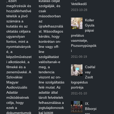
, ezért
kutatás célját
Vetélkedő
megőrzésük és
szolgálják, és
2023-10-28
hozzáférhetővé
csak
tételük a jövő
másodsorban
Koller
számára a
az
Gyula
kutatás és az
újrafelhasználá
pápai
oktatás céljaira
st. Másodlagos
prelátus
ugyanolyan
kérdés, hogy
vasmiséje,
fontos, mint a
konkrétan on-
Pozsonypüspök
nyomtatványok
line vagy off-
i
é, a
line
képzőművészet
szolgáltatást
2011-06-19
i alkotásoké, a
valósítanak-e
filmeké és a
meg, a
Cséfal
zeneműveké. A
tendencia
vay
Szlovákiai
viszont az on-
Zsolt
Magyar
line szolgáltatás
logopédus
Audiovizuális
felé mutat. Az
portréja
Adattár
adattár által
2011-01-10
működésének
tárolt felvételek
célja, hogy
felhasználása a
IX.
ezek a
jogtulajdonosok
Bíborpi
dokumentumok
kal kötött
ros