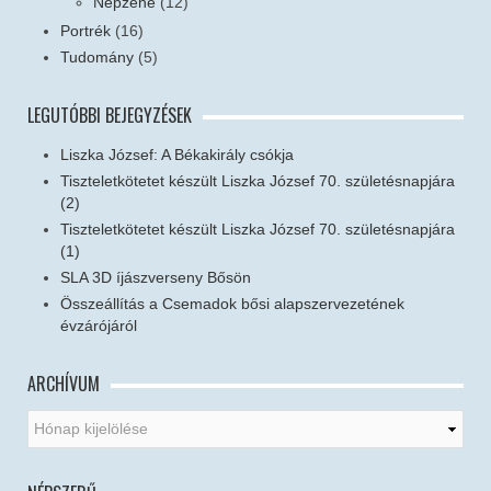
Népzene
(12)
Portrék
(16)
Tudomány
(5)
LEGUTÓBBI BEJEGYZÉSEK
Liszka József: A Békakirály csókja
Tiszteletkötetet készült Liszka József 70. születésnapjára
(2)
Tiszteletkötetet készült Liszka József 70. születésnapjára
(1)
SLA 3D íjászverseny Bősön
Összeállítás a Csemadok bősi alapszervezetének
évzárójáról
ARCHÍVUM