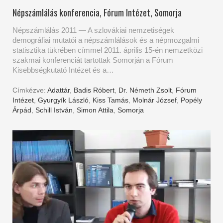
Népszámlálás konferencia, Fórum Intézet, Somorja
Népszámlálás 2011 — A szlovákiai nemzetiségek
demográfiai mutatói a népszámlálások és a népmozgalmi
statisztika tükrében címmel 2011. április 15-én nemzetközi
szakmai konferenciát tartottak Somorján a Fórum
Kisebbségkutató Intézet és a…
Címkézve:
Adattár
,
Badis Róbert
,
Dr. Németh Zsolt
,
Fórum
Intézet
,
Gyurgyík László
,
Kiss Tamás
,
Molnár József
,
Popély
Árpád
,
Schill István
,
Simon Attila
,
Somorja