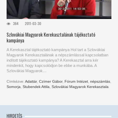
364
2011-03-30
Szlovákiai Magyarok Kerekasztalának tájékoztató
kampánya
A Kerekasztal tájékoztató kampánya Hol tart a Szlovákiai
Magyarok Kerekasztalának a népszámlással kapcsolatban
indított tájékoztató kampánya? A Kerekasztal arra kér
mindenkit, hogy kapcsolódjon be ebbe a munkába. A
Szlovákiai Magyarok…
Címkézve:
Adattár
,
Czímer Gábor
,
Fórum Intézet
,
népszámlás
,
Somorja
,
Stubendek Attila
,
Szlovákiai Magyarok Kerekasztala
HIRDETÉS