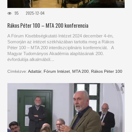
95
2025-12-04
Rákos Péter 100 – MTA 200 konferencia
A Fórum Kisebbségkutató Intézet 2024 december 4-én,
Somorján az intézet székházában tartotta meg a Rákos
Péter 100 – MTA 200 interdiszciplináris konferenciát. A
Magyar Tudományos Akadémia alapításának 200.
évfordulója alkalmából…
Címkézve:
Adattár
,
Fórum Intézet
,
MTA 200
,
Rákos Péter 100