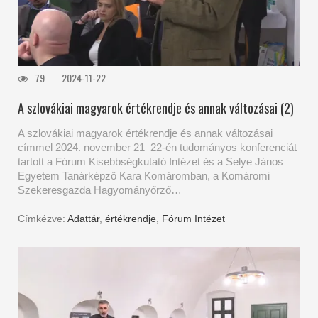
79
2024-11-22
A szlovákiai magyarok értékrendje és annak változásai (2)
A szlovákiai magyarok értékrendje és annak változásai
címmel 2024. november 21–22-én tudományos konferenciát
tartott a Fórum Kisebbségkutató Intézet és a Selye János
Egyetem Tanárképző Kara Komáromban, a Komáromi
Szekeresgazda Hagyományőrző…
Címkézve:
Adattár
,
értékrendje
,
Fórum Intézet