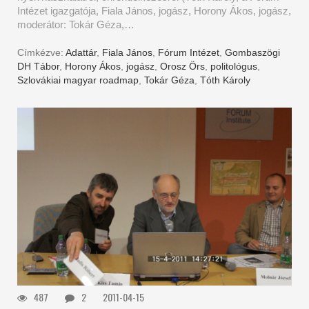
Intézet igazgatója, Fiala János, jogász, Horony Ákos, jogász,
moderátor: Tokár Géza,…
Címkézve:
Adattár
,
Fiala János
,
Fórum Intézet
,
Gombaszögi
DH Tábor
,
Horony Ákos
,
jogász
,
Orosz Örs
,
politológus
,
Szlovákiai magyar roadmap
,
Tokár Géza
,
Tóth Károly
487
2
2011-04-15