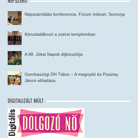
NÉPSZERŰ
Népszámlálás konferencia, Fórum Intézet, Somorja
Kórustalálkozó a zsérei templomban
A 48. Jókai Napok díjkiosztója
Gombaszögi DH Tábor – A megnyitó és Pusztay
János előadása
DIGITALIZÁLT MÚLT