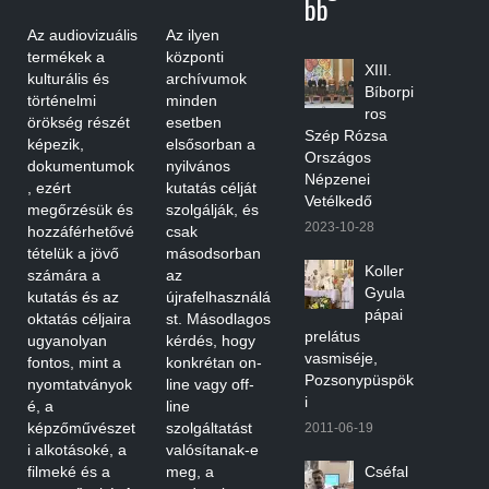
Bb
Az audiovizuális
Az ilyen
termékek a
központi
XIII.
kulturális és
archívumok
Bíborpi
történelmi
minden
ros
örökség részét
esetben
Szép Rózsa
képezik,
elsősorban a
Országos
dokumentumok
nyilvános
Népzenei
, ezért
kutatás célját
Vetélkedő
megőrzésük és
szolgálják, és
2023-10-28
hozzáférhetővé
csak
tételük a jövő
másodsorban
Koller
számára a
az
Gyula
kutatás és az
újrafelhasználá
pápai
oktatás céljaira
st. Másodlagos
prelátus
ugyanolyan
kérdés, hogy
vasmiséje,
fontos, mint a
konkrétan on-
Pozsonypüspök
nyomtatványok
line vagy off-
i
é, a
line
képzőművészet
szolgáltatást
2011-06-19
i alkotásoké, a
valósítanak-e
filmeké és a
meg, a
Cséfal