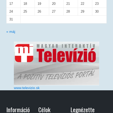
17
18
19
20
21
22
23
24
25
26
27
28
29
30
31
« máj
www.televizio.sk
Információ
Célok
Legnézette