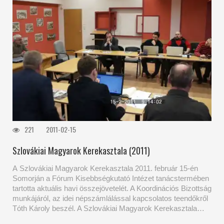
221
2011-02-15
Szlovákiai Magyarok Kerekasztala (2011)
A Szlovákiai Magyarok Kerekasztala 2011. február 15-én
Somorján a Fórum Kisebbségkutató Intézet tanácstermében
tartotta aktuális havi összejövetelét. A Koordinációs Bizottság
munkájáról, az idei népszámlálással kapcsolatos teendőkről
Tóth Károly beszél. A Szlovákiai Magyarok Kerekasztala…