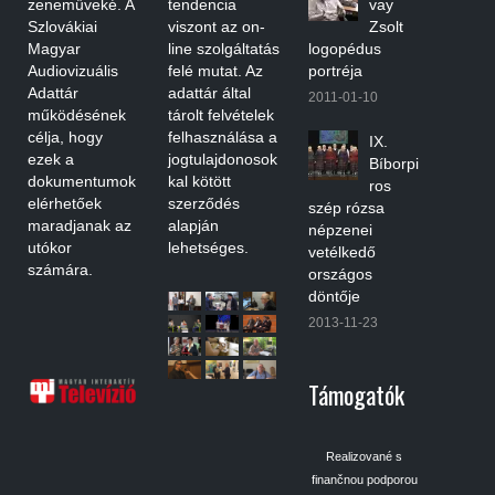
zeneműveké. A
tendencia
vay
Szlovákiai
viszont az on-
Zsolt
Magyar
line szolgáltatás
logopédus
Audiovizuális
felé mutat. Az
portréja
Adattár
adattár által
2011-01-10
működésének
tárolt felvételek
célja, hogy
felhasználása a
IX.
ezek a
jogtulajdonosok
Bíborpi
dokumentumok
kal kötött
ros
elérhetőek
szerződés
szép rózsa
maradjanak az
alapján
népzenei
utókor
lehetséges.
vetélkedő
számára.
országos
döntője
2013-11-23
Támogatók
Realizované s
finančnou podporou