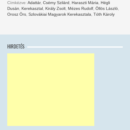
Címkézve:
Adattár
,
Csémy Szilárd
,
Haraszti Mária
,
Hégli
Dusán
,
Kerekasztal
,
Király Zsolt
,
Mézes Rudolf
,
Öllös László
,
Orosz Örs
,
Szlovákiai Magyarok Kerekasztala
,
Tóth Károly
HIRDETÉS