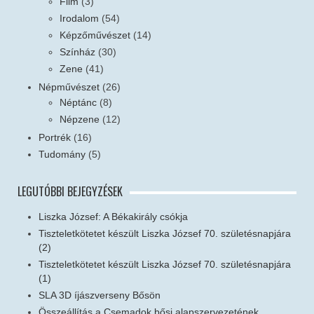
Film
(3)
Irodalom
(54)
Képzőművészet
(14)
Színház
(30)
Zene
(41)
Népművészet
(26)
Néptánc
(8)
Népzene
(12)
Portrék
(16)
Tudomány
(5)
LEGUTÓBBI BEJEGYZÉSEK
Liszka József: A Békakirály csókja
Tiszteletkötetet készült Liszka József 70. születésnapjára
(2)
Tiszteletkötetet készült Liszka József 70. születésnapjára
(1)
SLA 3D íjászverseny Bősön
Összeállítás a Csemadok bősi alapszervezetének