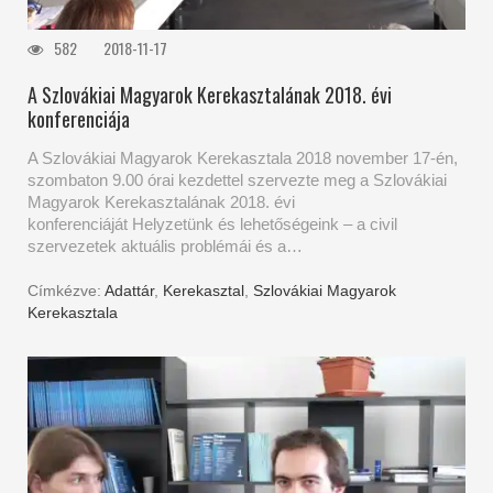
582
2018-11-17
A Szlovákiai Magyarok Kerekasztalának 2018. évi
konferenciája
A Szlovákiai Magyarok Kerekasztala 2018 november 17-én,
szombaton 9.00 órai kezdettel szervezte meg a Szlovákiai
Magyarok Kerekasztalának 2018. évi
konferenciáját Helyzetünk és lehetőségeink – a civil
szervezetek aktuális problémái és a…
Címkézve:
Adattár
,
Kerekasztal
,
Szlovákiai Magyarok
Kerekasztala