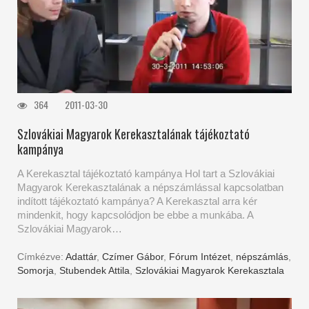
364
2011-03-30
Szlovákiai Magyarok Kerekasztalának tájékoztató
kampánya
A Kerekasztal tájékoztató kampánya Hol tart a Szlovákiai
Magyarok Kerekasztalának a népszámlással kapcsolatban
indított tájékoztató kampánya? A Kerekasztal arra kér
mindenkit, hogy kapcsolódjon be ebbe a munkába. A
Szlovákiai Magyarok…
Címkézve:
Adattár
,
Czímer Gábor
,
Fórum Intézet
,
népszámlás
,
Somorja
,
Stubendek Attila
,
Szlovákiai Magyarok Kerekasztala