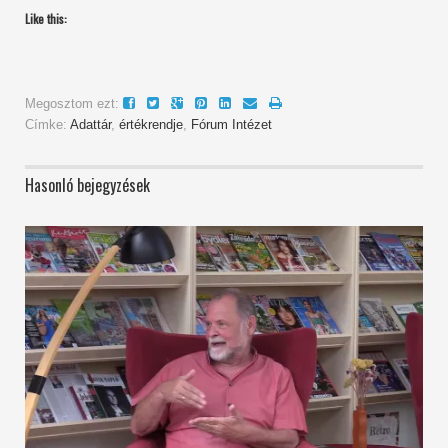
Like this:
Megosztom ezt:
Címke:
Adattár
,
értékrendje
,
Fórum Intézet
Hasonló bejegyzések