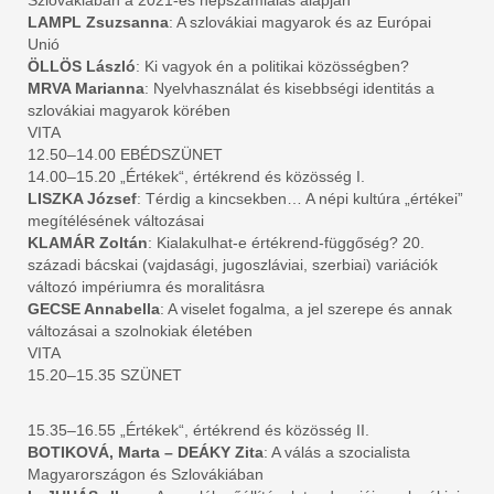
Szlovákiában a 2021-es népszámlálás alapján
LAMPL Zsuzsanna
: A szlovákiai magyarok és az Európai
Unió
ÖLLÖS László
: Ki vagyok én a politikai közösségben?
MRVA Marianna
: Nyelvhasználat és kisebbségi identitás a
szlovákiai magyarok körében
VITA
12.50–14.00 EBÉDSZÜNET
14.00–15.20 „Értékek“, értékrend és közösség I.
LISZKA József
: Térdig a kincsekben… A népi kultúra „értékei”
megítélésének változásai
KLAMÁR Zoltán
: Kialakulhat-e értékrend-függőség? 20.
századi bácskai (vajdasági, jugoszláviai, szerbiai) variációk
változó impériumra és moralitásra
GECSE Annabella
: A viselet fogalma, a jel szerepe és annak
változásai a szolnokiak életében
VITA
15.20–15.35 SZÜNET
15.35–16.55 „Értékek“, értékrend és közösség II.
BOTIKOVÁ, Marta – DEÁKY Zita
: A válás a szocialista
Magyarországon és Szlovákiában