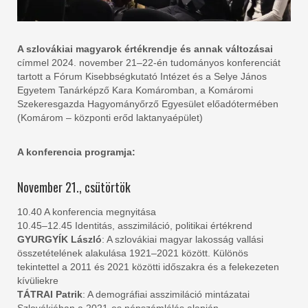
A szlovákiai magyarok értékrendje és annak változásai
címmel 2024. november 21–22-én tudományos konferenciát
tartott a Fórum Kisebbségkutató Intézet és a Selye János
Egyetem Tanárképző Kara Komáromban, a Komáromi
Szekeresgazda Hagyományőrző Egyesület előadótermében
(Komárom – központi erőd laktanyaépület)
A konferencia programja:
November 21., csütörtök
10.40 A konferencia megnyitása
10.45–12.45 Identitás, asszimiláció, politikai értékrend
GYURGYÍK László
: A szlovákiai magyar lakosság vallási
összetételének alakulása 1921–2021 között. Különös
tekintettel a 2011 és 2021 közötti időszakra és a felekezeten
kívüliekre
TÁTRAI Patrik
: A demográfiai asszimiláció mintázatai