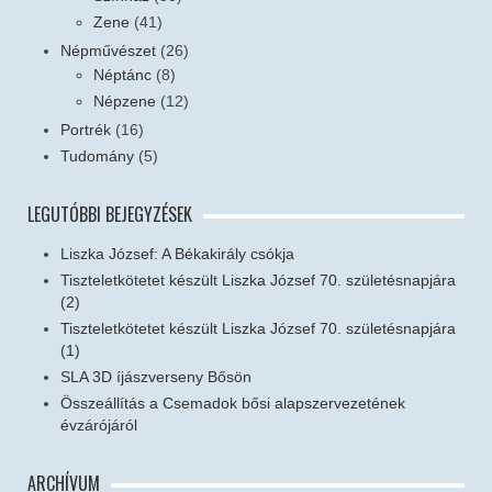
Zene
(41)
Népművészet
(26)
Néptánc
(8)
Népzene
(12)
Portrék
(16)
Tudomány
(5)
LEGUTÓBBI BEJEGYZÉSEK
Liszka József: A Békakirály csókja
Tiszteletkötetet készült Liszka József 70. születésnapjára
(2)
Tiszteletkötetet készült Liszka József 70. születésnapjára
(1)
SLA 3D íjászverseny Bősön
Összeállítás a Csemadok bősi alapszervezetének
évzárójáról
ARCHÍVUM