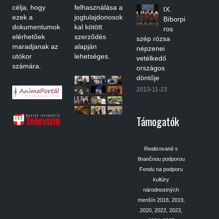
célja, hogy
felhasználása a
IX.
ezek a
jogtulajdonosok
Bíborpi
dokumentumok
kal kötött
ros
elérhetőek
szerződés
szép rózsa
maradjanak az
alapján
népzenei
utókor
lehetséges.
vetélkedő
számára.
országos
döntője
2013-11-23
Támogatók
Realizované s
finančnou podporou
Fondu na podporu
kultúry
národnostných
menšín 2018, 2019,
2020, 2022, 2023,