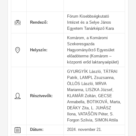
Fórum Kisebbségkutató
Rendező:
Intézet és a Selye János
Egyetem Tanárképző Kara
Komárom, a Komáromi
Szekeresgazda
Helyszín:
Hagyományőrző Egyesület
előadóterme (Komárom –
központi erőd laktanyaépület)
GYURGYÍK László, TÁTRAI
Patrik, LAMPL Zsuzsanna,
ÖLLÖS László, MRVA
Marianna, LISZKA József,
Résztvevők:
KLAMÁR Zoltán, GECSE
Annabella, BOTIKOVÁ, Marta,
DEÁKY Zita, L. JUHÁSZ
Ilona, VATAŠČIN Péter, S.
Forgon Szilvia, SIMON Attila
Dátum:
2024. november 21.