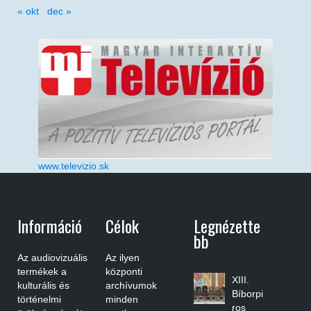
« okt
dec »
www.televizio.sk
Információ
Célok
Legnézette
Bb
Az audiovizuális
Az ilyen
termékek a
központi
XIII.
kulturális és
archívumok
Bíborpi
történelmi
minden
ros