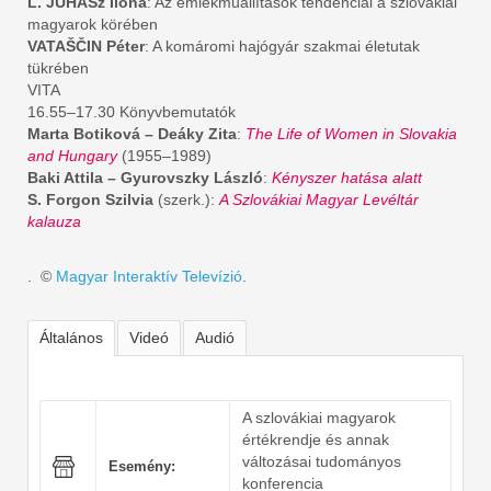
L. JUHÁSz Ilona
: Az emlékműállítások tendenciái a szlovákiai
magyarok körében
VATAŠČIN Péter
: A komáromi hajógyár szakmai életutak
tükrében
VITA
16.55–17.30 Könyvbemutatók
Marta Botiková – Deáky Zita
:
The Life of Women in Slovakia
and Hungary
(1955–1989)
Baki Attila – Gyurovszky László
:
Kényszer hatása alatt
S. Forgon Szilvia
(szerk.):
A Szlovákiai Magyar Levéltár
kalauza
. ©
Magyar Interaktív Televízió
.
Általános
Videó
Audió
A szlovákiai magyarok
értékrendje és annak
változásai tudományos
Esemény:
konferencia