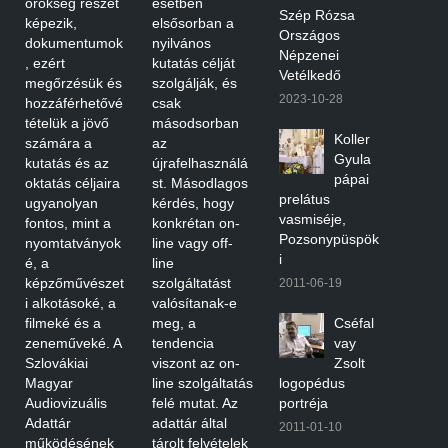
örökség részét
esetben
Szép Rózsa
képezik,
elsősorban a
Országos
dokumentumok
nyilvános
Népzenei
, ezért
kutatás célját
Vetélkedő
megőrzésük és
szolgálják, és
2023-10-28
hozzáférhetővé
csak
tételük a jövő
másodsorban
Koller
számára a
az
Gyula
kutatás és az
újrafelhasználá
pápai
oktatás céljaira
st. Másodlagos
prelátus
ugyanolyan
kérdés, hogy
vasmiséje,
fontos, mint a
konkrétan on-
Pozsonypüspök
nyomtatványok
line vagy off-
i
é, a
line
képzőművészet
szolgáltatást
2011-06-19
i alkotásoké, a
valósítanak-e
filmeké és a
meg, a
Cséfal
zeneműveké. A
tendencia
vay
Szlovákiai
viszont az on-
Zsolt
Magyar
line szolgáltatás
logopédus
Audiovizuális
felé mutat. Az
portréja
Adattár
adattár által
2011-01-10
működésének
tárolt felvételek