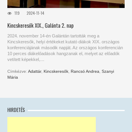
119
2024-11-14
Kincskeresők XIX., Galánta 2. nap
2024. november 14-én Galántán tartották meg a
Kincskeresők, helyi értékeket kutató diákok XIX. országos
konferenciájának második napját. Az országos konferencián
10 perces diákelőadások hangzanak el, melyet az előadók
vetített képekkel,…
Címkézve:
Adattár
,
Kincskeresők
,
Rancsó Andrea
,
Szanyi
Mária
HIRDETÉS