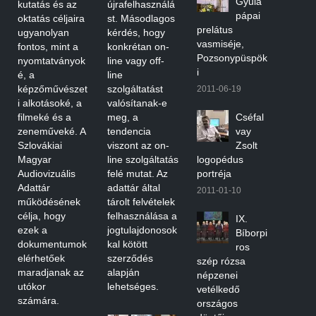
Gyula
kutatás és az
újrafelhasználá
pápai
oktatás céljaira
st. Másodlagos
prelátus
ugyanolyan
kérdés, hogy
vasmiséje,
fontos, mint a
konkrétan on-
Pozsonypüspök
nyomtatványok
line vagy off-
i
é, a
line
képzőművészet
szolgáltatást
2011-06-19
i alkotásoké, a
valósítanak-e
filmeké és a
meg, a
Cséfal
zeneműveké. A
tendencia
vay
Szlovákiai
viszont az on-
Zsolt
Magyar
line szolgáltatás
logopédus
Audiovizuális
felé mutat. Az
portréja
Adattár
adattár által
2011-01-10
működésének
tárolt felvételek
célja, hogy
felhasználása a
IX.
ezek a
jogtulajdonosok
Bíborpi
dokumentumok
kal kötött
ros
elérhetőek
szerződés
szép rózsa
maradjanak az
alapján
népzenei
utókor
lehetséges.
vetélkedő
számára.
országos