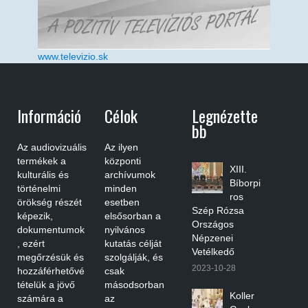
www.televizio.sk
Információ
Célok
Legnézette
Bb
Az audiovizuális
Az ilyen
termékek a
központi
XIII.
kulturális és
archívumok
Bíborpi
történelmi
minden
ros
örökség részét
esetben
Szép Rózsa
képezik,
elsősorban a
Országos
dokumentumok
nyilvános
Népzenei
, ezért
kutatás célját
Vetélkedő
megőrzésük és
szolgálják, és
2023-10-28
hozzáférhetővé
csak
tételük a jövő
másodsorban
Koller
számára a
az