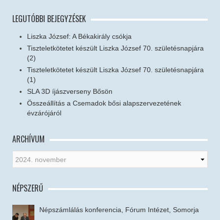
LEGUTÓBBI BEJEGYZÉSEK
Liszka József: A Békakirály csókja
Tiszteletkötetet készült Liszka József 70. születésnapjára
(2)
Tiszteletkötetet készült Liszka József 70. születésnapjára
(1)
SLA 3D íjászverseny Bősön
Összeállítás a Csemadok bősi alapszervezetének
évzárójáról
ARCHÍVUM
NÉPSZERŰ
Népszámlálás konferencia, Fórum Intézet, Somorja