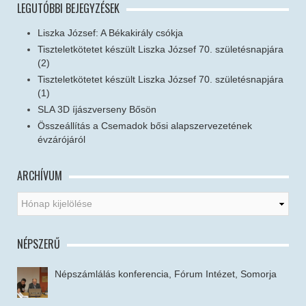
LEGUTÓBBI BEJEGYZÉSEK
Liszka József: A Békakirály csókja
Tiszteletkötetet készült Liszka József 70. születésnapjára
(2)
Tiszteletkötetet készült Liszka József 70. születésnapjára
(1)
SLA 3D íjászverseny Bősön
Összeállítás a Csemadok bősi alapszervezetének
évzárójáról
ARCHÍVUM
NÉPSZERŰ
Népszámlálás konferencia, Fórum Intézet, Somorja