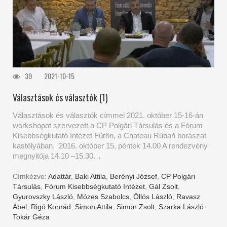
39
2021-10-15
Választások és választók (1)
Választások és választók címmel 2021. október 15-16-án
workshopot szervezett a CP Polgári Társulás és a Fórum
Kisebbségkutató Intézet Fürön, a Chateau Rúbaň borászat
kastélyában. 2016. október 15, péntek 14.00 A rendezvény
megnyitója 14.10 –15.30…
Címkézve:
Adattár
,
Baki Attila
,
Berényi József
,
CP Polgári
Társulás
,
Fórum Kisebbségkutató Intézet
,
Gál Zsolt
,
Gyurovszky László
,
Mózes Szabolcs
,
Öllös László
,
Ravasz
Ábel
,
Rigó Konrád
,
Simon Attila
,
Simon Zsolt
,
Szarka László
,
Tokár Géza