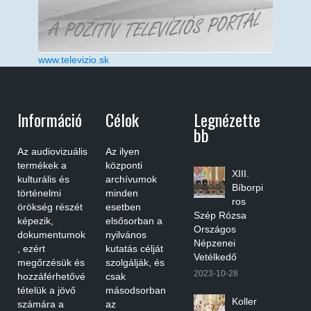
www.televizio.sk
Információ
Célok
Legnézette
Bb
Az audiovizuális
Az ilyen
termékek a
központi
XIII.
kulturális és
archívumok
Bíborpi
történelmi
minden
ros
örökség részét
esetben
Szép Rózsa
képezik,
elsősorban a
Országos
dokumentumok
nyilvános
Népzenei
, ezért
kutatás célját
Vetélkedő
megőrzésük és
szolgálják, és
2023-10-28
hozzáférhetővé
csak
tételük a jövő
másodsorban
Koller
számára a
az