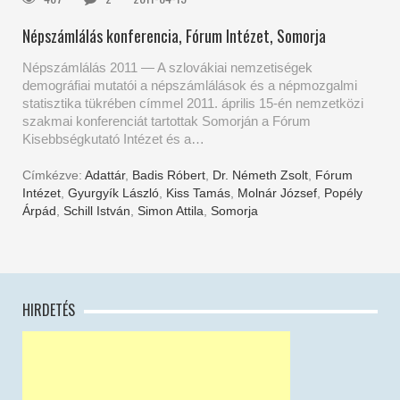
Népszámlálás konferencia, Fórum Intézet, Somorja
Népszámlálás 2011 — A szlovákiai nemzetiségek
demográfiai mutatói a népszámlálások és a népmozgalmi
statisztika tükrében címmel 2011. április 15-én nemzetközi
szakmai konferenciát tartottak Somorján a Fórum
Kisebbségkutató Intézet és a…
Címkézve:
Adattár
,
Badis Róbert
,
Dr. Németh Zsolt
,
Fórum
Intézet
,
Gyurgyík László
,
Kiss Tamás
,
Molnár József
,
Popély
Árpád
,
Schill István
,
Simon Attila
,
Somorja
HIRDETÉS