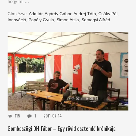
hogy mi,…
Címkézve:
Adattár
,
Agárdy Gábor
,
Andrej Tóth
,
Csáky Pál
,
Innováció
,
Popély Gyula
,
Simon Attila
,
Somogyi Alfréd
115
1
2011-07-14
Gombaszögi DH Tábor – Egy rövid esztendő krónikája