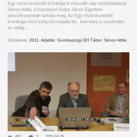
Egy rövid esztendő krónikája A második nap nyitóelőadását
Simon Attila, a komáromi Selye János Egyetem
tanszékvezetője tartotta meg. Az Egy rövid esztendő
krónikája című könyvét mutatta be, kiemelve a sorsfordító
és eddig…
Címkézve:
2011
,
Adattár
,
Gombaszögi DH Tábor
,
Simon Attila
487
2
2011-04-15