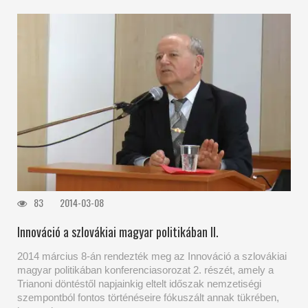
83
2014-03-08
Innováció a szlovákiai magyar politikában II.
2014 március 8-án rendezték meg az Innováció a szlovákiai
magyar politikában konferenciasorozat 2. részét, amely a
Trianoni döntéstől napjainkig eltelt időszak nemzetiségi
szempontból fontos történéseire fókuszált annak tükrében,