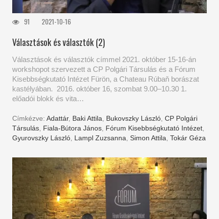
91
2021-10-16
Választások és választók (2)
Választások és választók címmel 2021. október 15-16-án
workshopot szervezett a CP Polgári Társulás és a Fórum
Kisebbségkutató Intézet Fürön, a Chateau Rúbaň borászat
kastélyában. 2016. október 16, szombat 9.00–10.30 1.
előadói blokk és vita…
Címkézve:
Adattár
,
Baki Attila
,
Bukovszky László
,
CP Polgári
Társulás
,
Fiala-Bútora János
,
Fórum Kisebbségkutató Intézet
,
Gyurovszky László
,
Lampl Zuzsanna
,
Simon Attila
,
Tokár Géza