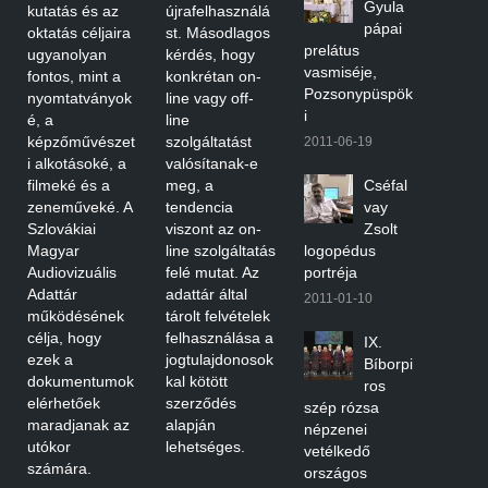
Gyula
kutatás és az
újrafelhasználá
pápai
oktatás céljaira
st. Másodlagos
prelátus
ugyanolyan
kérdés, hogy
vasmiséje,
fontos, mint a
konkrétan on-
Pozsonypüspök
nyomtatványok
line vagy off-
i
é, a
line
képzőművészet
szolgáltatást
2011-06-19
i alkotásoké, a
valósítanak-e
filmeké és a
meg, a
Cséfal
zeneműveké. A
tendencia
vay
Szlovákiai
viszont az on-
Zsolt
Magyar
line szolgáltatás
logopédus
Audiovizuális
felé mutat. Az
portréja
Adattár
adattár által
2011-01-10
működésének
tárolt felvételek
célja, hogy
felhasználása a
IX.
ezek a
jogtulajdonosok
Bíborpi
dokumentumok
kal kötött
ros
elérhetőek
szerződés
szép rózsa
maradjanak az
alapján
népzenei
utókor
lehetséges.
vetélkedő
számára.
országos