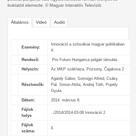
buktatóit elemezte. © Magyar Interaktív Televízió.
Általános
Videó
Audió
Innováció a szlovákiai magyar politikában
Esemény:
II.
Rendező:
Pro Futuro Hungarica polgári társulás
Helyszín:
Az MKP székháza, Pozsony, Čajakova 2
Agárdy Gábor, Somogyi Alfréd, Csáky
Résztvevők:
Pál, Simon Attila, Andrej Tóth, Popély
Gyula
Dátum:
2014. március 8.
Fájlok
../2014/2014-03-08 Innováció 2
helye
Fájlok
6
száma: