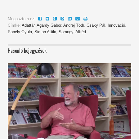
Megosztom ezt:
Címke:
Adattár
,
Agárdy Gábor
,
Andrej Tóth
,
Csáky Pál
,
Innováció
,
Popély Gyula
,
Simon Attila
,
Somogyi Alfréd
Hasonló bejegyzések