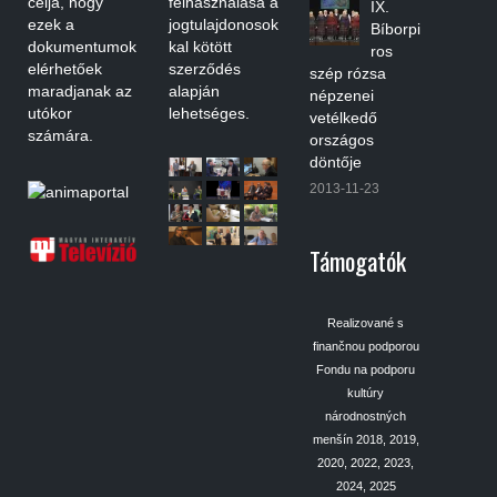
célja, hogy
felhasználása a
IX.
ezek a
jogtulajdonosok
Bíborpi
dokumentumok
kal kötött
ros
elérhetőek
szerződés
szép rózsa
maradjanak az
alapján
népzenei
utókor
lehetséges.
vetélkedő
számára.
országos
döntője
2013-11-23
Támogatók
Realizované s
finančnou podporou
Fondu na podporu
kultúry
národnostných
menšín 2018, 2019,
2020, 2022, 2023,
2024, 2025