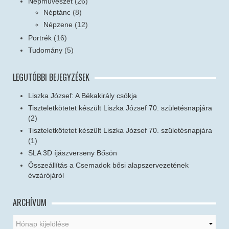
Népművészet
(26)
Néptánc
(8)
Népzene
(12)
Portrék
(16)
Tudomány
(5)
LEGUTÓBBI BEJEGYZÉSEK
Liszka József: A Békakirály csókja
Tiszteletkötetet készült Liszka József 70. születésnapjára
(2)
Tiszteletkötetet készült Liszka József 70. születésnapjára
(1)
SLA 3D íjászverseny Bősön
Összeállítás a Csemadok bősi alapszervezetének
évzárójáról
ARCHÍVUM