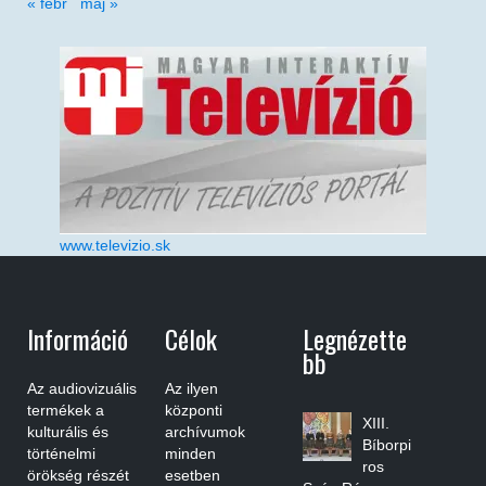
« febr
máj »
www.televizio.sk
Információ
Célok
Legnézette
Bb
Az audiovizuális
Az ilyen
termékek a
központi
XIII.
kulturális és
archívumok
Bíborpi
történelmi
minden
ros
örökség részét
esetben