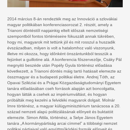
2014 március 8-án rendezték meg az Innováció a szlovákiai
magyar politikában konferenciasorozat 2. részét, amely a
Trianoni döntéstől napjainkig eltelt időszak nemzetiségi
szempontból fontos történéseire fókuszált annak tükrében,
hogy mi, magyarok mit tettünk jól és mit rosszul a huszadik
évszázadban, milyen is volt a hatalomhoz való viszonyunk,
illetve mi okozza, hogy időnként önszántunkból tesszük a
fejünket a guillotine alá. A konferencia főszervezője, Csáky Pál
megnyitó beszéde után Popély Gyula történész előadása
következett, a Trianoni döntés máig tartó hatásait elemezte az
összmagyar és a budapesti politikai életre. Andrej Tóth, az
Opavai Sziléziai és a Prágai Közgazdaságtudományi Egyetem
tanára előadásában cseh források alapján azt boncolgatta,
hogyan látták a csehek az impériumváltást, és hogyan
próbálták meg kezelni a felvidéki magyarok dolgait. Molnár
Imre történész, a magyar külügyminisztérium tanácsosa a 20.
század nemzeti alapú politizálásának előnyeit és buktatóit
elemezte. Simon Attila, történész, a Selye János Egyetem
tanára „A kormánypártiság arcai címmel” a többségi nemzet
politikai pártjaival való együttműködési formák előnyeit és