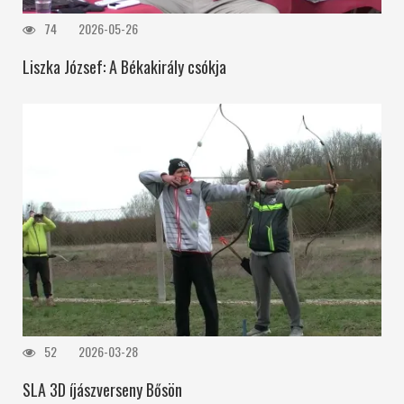
74
2026-05-26
Liszka József: A Békakirály csókja
52
2026-03-28
SLA 3D íjászverseny Bősön