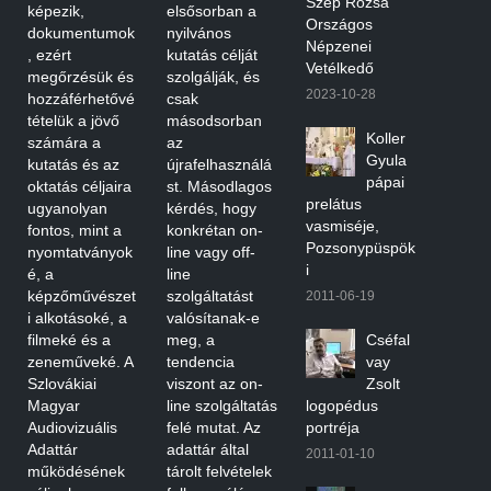
Szép Rózsa
képezik,
elsősorban a
Országos
dokumentumok
nyilvános
Népzenei
, ezért
kutatás célját
Vetélkedő
megőrzésük és
szolgálják, és
2023-10-28
hozzáférhetővé
csak
tételük a jövő
másodsorban
Koller
számára a
az
Gyula
kutatás és az
újrafelhasználá
pápai
oktatás céljaira
st. Másodlagos
prelátus
ugyanolyan
kérdés, hogy
vasmiséje,
fontos, mint a
konkrétan on-
Pozsonypüspök
nyomtatványok
line vagy off-
i
é, a
line
képzőművészet
szolgáltatást
2011-06-19
i alkotásoké, a
valósítanak-e
filmeké és a
meg, a
Cséfal
zeneműveké. A
tendencia
vay
Szlovákiai
viszont az on-
Zsolt
Magyar
line szolgáltatás
logopédus
Audiovizuális
felé mutat. Az
portréja
Adattár
adattár által
2011-01-10
működésének
tárolt felvételek