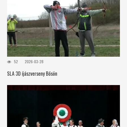
52
2026-03-28
SLA 3D íjászverseny Bősön