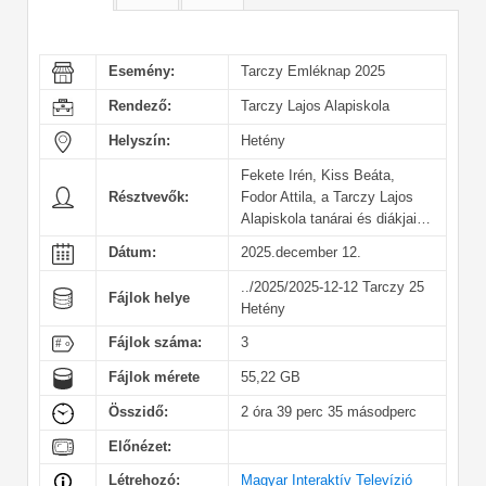
Esemény:
Tarczy Emléknap 2025
Rendező:
Tarczy Lajos Alapiskola
Helyszín:
Hetény
Fekete Irén, Kiss Beáta,
Résztvevők:
Fodor Attila, a Tarczy Lajos
Alapiskola tanárai és diákjai…
Dátum:
2025.december 12.
../2025/2025-12-12 Tarczy 25
Fájlok helye
Hetény
Fájlok száma:
3
Fájlok mérete
55,22 GB
Összidő:
2 óra 39 perc 35 másodperc
Előnézet:
Létrehozó:
Magyar Interaktív Televízió