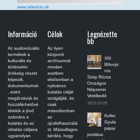
www.televizio.sk
Információ
Célok
Legnézette
Bb
Az audiovizuális
Az ilyen
termékek a
központi
XIII.
kulturális és
archívumok
Bíborpi
történelmi
minden
ros
örökség részét
esetben
Szép Rózsa
képezik,
elsősorban a
Országos
dokumentumok
nyilvános
Népzenei
, ezért
kutatás célját
Vetélkedő
megőrzésük és
szolgálják, és
2023-10-28
hozzáférhetővé
csak
tételük a jövő
másodsorban
Koller
számára a
az
Gyula
kutatás és az
újrafelhasználá
pápai
oktatás céljaira
st. Másodlagos
prelátus
ugyanolyan
kérdés, hogy