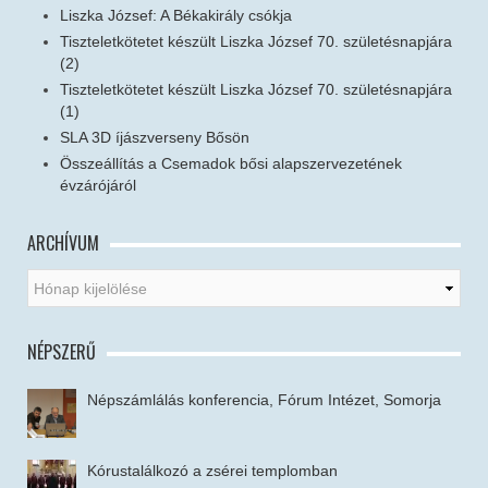
Liszka József: A Békakirály csókja
Tiszteletkötetet készült Liszka József 70. születésnapjára
(2)
Tiszteletkötetet készült Liszka József 70. születésnapjára
(1)
SLA 3D íjászverseny Bősön
Összeállítás a Csemadok bősi alapszervezetének
évzárójáról
ARCHÍVUM
NÉPSZERŰ
Népszámlálás konferencia, Fórum Intézet, Somorja
Kórustalálkozó a zsérei templomban