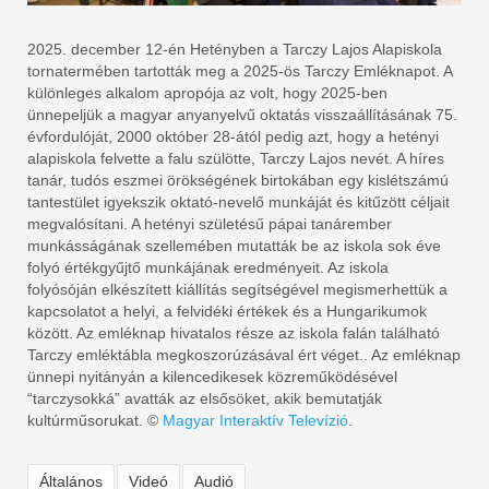
2025. december 12-én Hetényben a Tarczy Lajos Alapiskola
tornatermében tartották meg a 2025-ös Tarczy Emléknapot. A
különleges alkalom apropója az volt, hogy 2025-ben
ünnepeljük a magyar anyanyelvű oktatás visszaállításának 75.
évfordulóját, 2000 október 28-ától pedig azt, hogy a hetényi
alapiskola felvette a falu szülötte, Tarczy Lajos nevét. A híres
tanár, tudós eszmei örökségének birtokában egy kislétszámú
tantestület igyekszik oktató-nevelő munkáját és kitűzött céljait
megvalósítani. A hetényi születésű pápai tanárember
munkásságának szellemében mutatták be az iskola sok éve
folyó értékgyűjtő munkájának eredményeit. Az iskola
folyósóján elkészített kiállítás segítségével megismerhettük a
kapcsolatot a helyi, a felvidéki értékek és a Hungarikumok
között. Az emléknap hivatalos része az iskola falán található
Tarczy emléktábla megkoszorúzásával ért véget.. Az emléknap
ünnepi nyitányán a kilencedikesek közreműködésével
“tarczysokká” avatták az elsősöket, akik bemutatják
kultúrműsorukat. ©
Magyar Interaktív Televízió
.
Általános
Videó
Audió