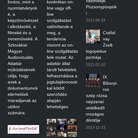
vasmiséje,
fontos, mint a
konkrétan on-
Pozsonypüspök
nyomtatványok
line vagy off-
i
é, a
line
képzőművészet
szolgáltatást
2011-06-19
i alkotásoké, a
valósítanak-e
filmeké és a
meg, a
Cséfal
zeneműveké. A
tendencia
vay
Szlovákiai
viszont az on-
Zsolt
Magyar
line szolgáltatás
logopédus
Audiovizuális
felé mutat. Az
portréja
Adattár
adattár által
2011-01-10
működésének
tárolt felvételek
célja, hogy
felhasználása a
IX.
ezek a
jogtulajdonosok
Bíborpi
dokumentumok
kal kötött
ros
elérhetőek
szerződés
szép rózsa
maradjanak az
alapján
népzenei
utókor
lehetséges.
vetélkedő
számára.
országos
döntője
2013-11-23