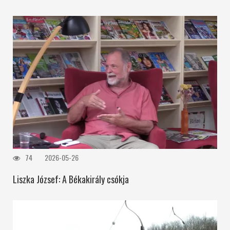
74
2026-05-26
Liszka József: A Békakirály csókja