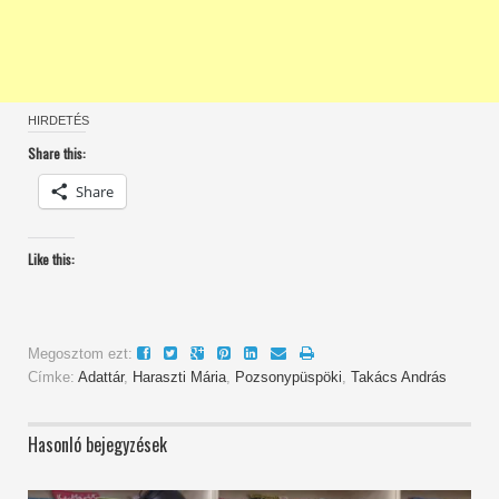
HIRDETÉS
Share this:
Share
Like this:
Megosztom ezt:
Címke:
Adattár
,
Haraszti Mária
,
Pozsonypüspöki
,
Takács András
Hasonló bejegyzések