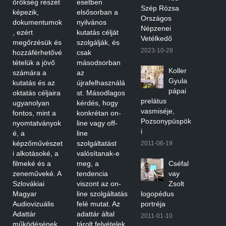
örökség részét
esetben
Szép Rózsa
képezik,
elsősorban a
Országos
dokumentumok
nyilvános
Népzenei
, ezért
kutatás célját
Vetélkedő
megőrzésük és
szolgálják, és
2023-10-28
hozzáférhetővé
csak
tételük a jövő
másodsorban
Koller
számára a
az
Gyula
kutatás és az
újrafelhasználá
pápai
oktatás céljaira
st. Másodlagos
prelátus
ugyanolyan
kérdés, hogy
vasmiséje,
fontos, mint a
konkrétan on-
Pozsonypüspök
nyomtatványok
line vagy off-
i
é, a
line
képzőművészet
szolgáltatást
2011-06-19
i alkotásoké, a
valósítanak-e
filmeké és a
meg, a
Cséfal
zeneműveké. A
tendencia
vay
Szlovákiai
viszont az on-
Zsolt
Magyar
line szolgáltatás
logopédus
Audiovizuális
felé mutat. Az
portréja
Adattár
adattár által
2011-01-10
működésének
tárolt felvételek