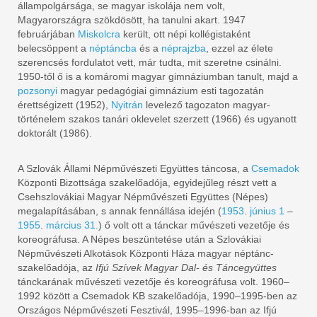
állampolgársága, se magyar iskolája nem volt,
Magyarországra szökdösött, ha tanulni akart. 1947
februárjában
Miskolcra
került, ott népi kollégistaként
belecsöppent a
néptáncba
és a
néprajzba
, ezzel az élete
szerencsés fordulatot vett, már tudta, mit szeretne csinálni.
1950-től ő is a komáromi magyar gimnáziumban tanult, majd a
pozsonyi
magyar pedagógiai gimnázium esti tagozatán
érettségizett (1952),
Nyitrán
levelező tagozaton magyar-
történelem szakos tanári oklevelet szerzett (1966) és ugyanott
doktorált (1986).
A Szlovák Állami Népművészeti Együttes táncosa, a
Csemadok
Központi Bizottsága szakelőadója, egyidejűleg részt vett a
Csehszlovákiai Magyar Népművészeti Együttes (Népes)
megalapításában, s annak fennállása idején (
1953
.
június 1
–
1955
.
március 31.
) ő volt ott a tánckar művészeti vezetője és
koreográfusa. A Népes beszüntetése után a Szlovákiai
Népművészeti Alkotások Központi Háza magyar néptánc-
szakelőadója, az
Ifjú Szívek Magyar Dal- és Táncegyüttes
tánckarának művészeti vezetője és koreográfusa volt. 1960–
1992 között a Csemadok KB szakelőadója, 1990–1995-ben az
Országos Népművészeti Fesztivál, 1995–1996-ban az Ifjú