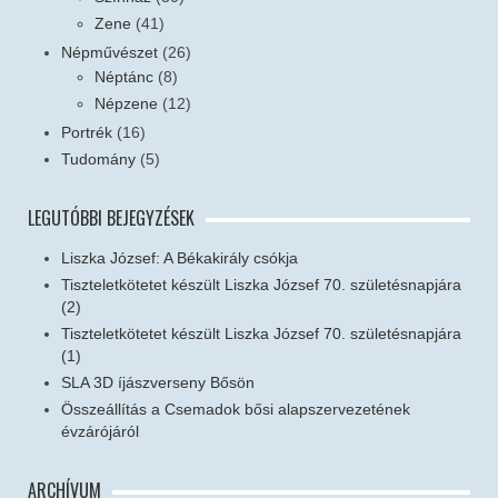
Zene
(41)
Népművészet
(26)
Néptánc
(8)
Népzene
(12)
Portrék
(16)
Tudomány
(5)
LEGUTÓBBI BEJEGYZÉSEK
Liszka József: A Békakirály csókja
Tiszteletkötetet készült Liszka József 70. születésnapjára
(2)
Tiszteletkötetet készült Liszka József 70. születésnapjára
(1)
SLA 3D íjászverseny Bősön
Összeállítás a Csemadok bősi alapszervezetének
évzárójáról
ARCHÍVUM