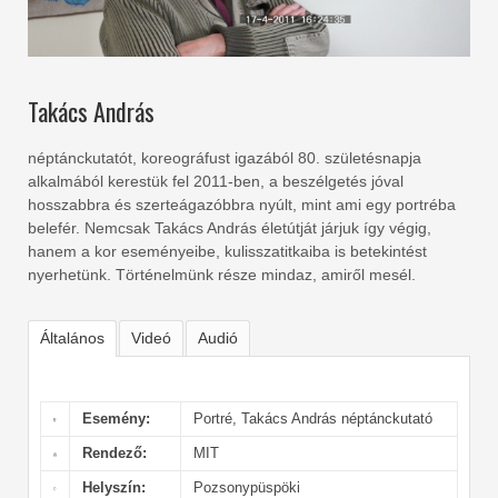
Takács András
néptánckutatót, koreográfust igazából 80. születésnapja
alkalmából kerestük fel 2011-ben, a beszélgetés jóval
hosszabbra és szerteágazóbbra nyúlt, mint ami egy portréba
belefér. Nemcsak Takács András életútját járjuk így végig,
hanem a kor eseményeibe, kulisszatitkaiba is betekintést
nyerhetünk. Történelmünk része mindaz, amiről mesél.
Általános
Videó
Audió
Esemény:
Portré, Takács András néptánckutató
Rendező:
MIT
Helyszín:
Pozsonypüspöki