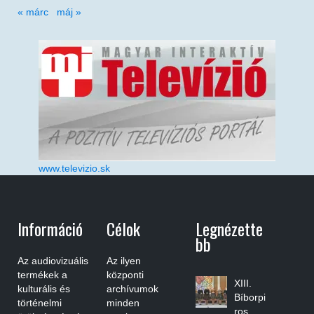
« márc
máj »
www.televizio.sk
Információ
Célok
Legnézette
Bb
Az audiovizuális
Az ilyen
termékek a
központi
XIII.
kulturális és
archívumok
Bíborpi
történelmi
minden
ros