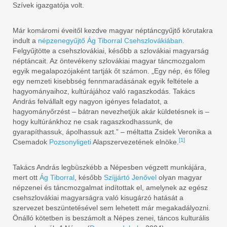
Szívek igazgatója volt.
Már komáromi éveitől kezdve magyar néptáncgyűjtő körutakra
indult a
népzenegyűjtő
Ág Tiborral
Csehszlovákiában.
Felgyűjtötte a csehszlovákiai, később a szlovákiai magyarság
néptáncait. Az öntevékeny szlovákiai magyar táncmozgalom
egyik megalapozójaként tartják őt számon. „Egy nép, és főleg
egy nemzeti kisebbség fennmaradásának egyik feltétele a
hagyományaihoz, kultúrájához való ragaszkodás. Takács
András felvállalt egy nagyon igényes feladatot, a
hagyományőrzést – bátran nevezhetjük akár küldetésnek is –
hogy kultúránkhoz ne csak ragaszkodhassunk, de
gyarapíthassuk, ápolhassuk azt.” – méltatta Zsidek Veronika a
[1]
Csemadok
Pozsonyligeti
Alapszervezetének elnöke.
Takács András legbüszkébb a Népesben végzett munkájára,
mert ott
Ág Tiborral
, később
Szíjjártó Jenővel
olyan magyar
népzenei és táncmozgalmat indítottak el, amelynek az egész
csehszlovákiai magyarságra való kisugárzó hatását a
szervezet beszüntetésével sem lehetett már megakadályozni.
Önálló kötetben is beszámolt a Népes zenei, táncos kulturális