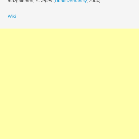
mozgalomról,
A Népes
(
Dunaszerdahely
, 2004).
Wiki