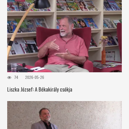
74
2026-05-26
Liszka József: A Békakirály csókja