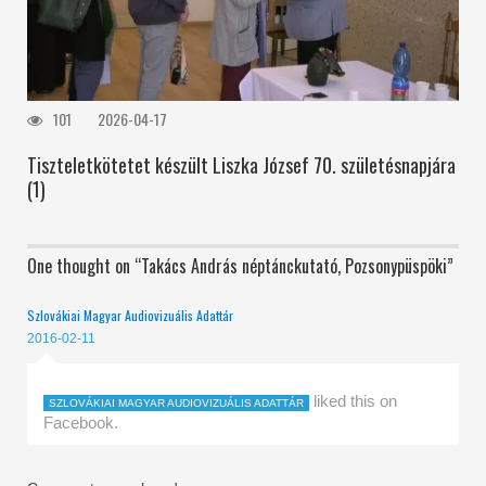
101
2026-04-17
Tiszteletkötetet készült Liszka József 70. születésnapjára
(1)
One thought on “
Takács András néptánckutató, Pozsonypüspöki
”
Szlovákiai Magyar Audiovizuális Adattár
2016-02-11
liked this on
SZLOVÁKIAI MAGYAR AUDIOVIZUÁLIS ADATTÁR
Facebook.