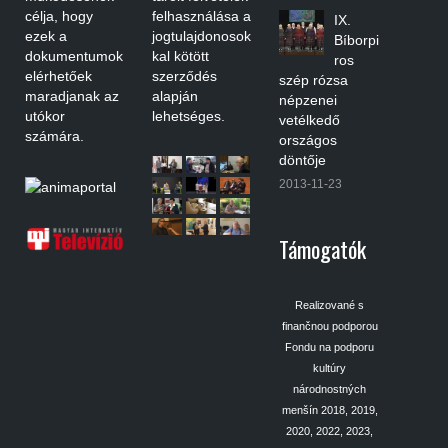
célja, hogy
felhasználása a
IX.
ezek a
jogtulajdonosok
Bíborpi
dokumentumok
kal kötött
ros
elérhetőek
szerződés
szép rózsa
maradjanak az
alapján
népzenei
utókor
lehetséges.
vetélkedő
számára.
országos
döntője
2013-11-23
Támogatók
Realizované s
finančnou podporou
Fondu na podporu
kultúry
národnostných
menšín 2018, 2019,
2020, 2022, 2023,