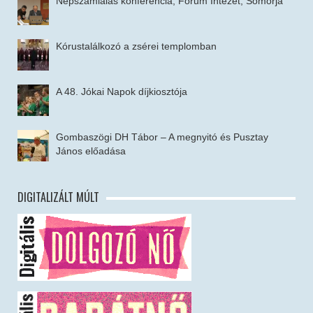
Népszámlálás konferencia, Fórum Intézet, Somorja
Kórustalálkozó a zsérei templomban
A 48. Jókai Napok díjkiosztója
Gombaszögi DH Tábor – A megnyitó és Pusztay
János előadása
DIGITALIZÁLT MÚLT