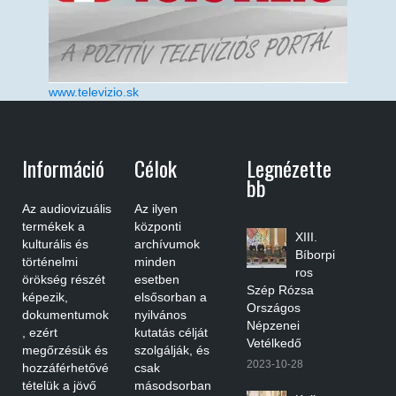
www.televizio.sk
Információ
Célok
Legnézette
Bb
Az audiovizuális
Az ilyen
termékek a
központi
XIII.
kulturális és
archívumok
Bíborpi
történelmi
minden
ros
örökség részét
esetben
Szép Rózsa
képezik,
elsősorban a
Országos
dokumentumok
nyilvános
Népzenei
, ezért
kutatás célját
Vetélkedő
megőrzésük és
szolgálják, és
2023-10-28
hozzáférhetővé
csak
tételük a jövő
másodsorban