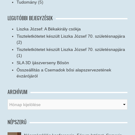
Tudomány
(5)
LEGUTÓBBI BEJEGYZÉSEK
Liszka József: A Békakirály csókja
Tiszteletkötetet készült Liszka József 70. születésnapjára
(2)
Tiszteletkötetet készült Liszka József 70. születésnapjára
(1)
SLA 3D íjászverseny Bősön
Összeállítás a Csemadok bősi alapszervezetének
évzárójáról
ARCHÍVUM
NÉPSZERŰ