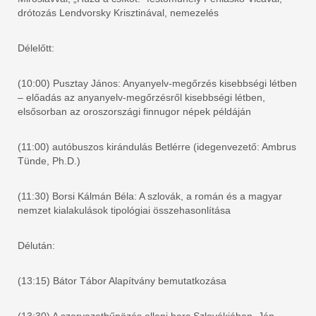
drótozás Lendvorsky Krisztinával, nemezelés
Délelőtt:
(10:00) Pusztay János: Anyanyelv-megőrzés kisebbségi létben
– előadás az anyanyelv-megőrzésről kisebbségi létben,
elsősorban az oroszországi finnugor népek példáján
(11:00) autóbuszos kirándulás Betlérre (idegenvezető: Ambrus
Tünde, Ph.D.)
(11:30) Borsi Kálmán Béla: A szlovák, a román és a magyar
nemzet kialakulások tipológiai összehasonlítása
Délután:
(13:15) Bátor Tábor Alapítvány bemutatkozása