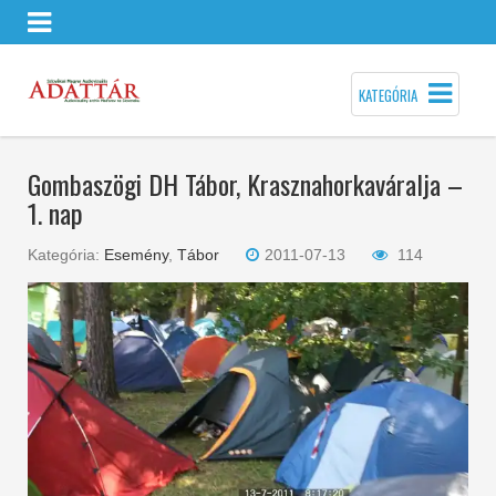
KATEGÓRIA
Gombaszögi DH Tábor, Krasznahorkaváralja –
1. nap
Kategória:
Esemény
,
Tábor
2011-07-13
114