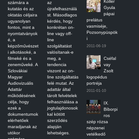
Koller
számára a
az
Gyula
kutatás és az
újrafelhasználá
pápai
oktatás céljaira
st. Másodlagos
prelátus
ugyanolyan
kérdés, hogy
vasmiséje,
fontos, mint a
konkrétan on-
Pozsonypüspök
nyomtatványok
line vagy off-
i
é, a
line
képzőművészet
szolgáltatást
2011-06-19
i alkotásoké, a
valósítanak-e
filmeké és a
meg, a
Cséfal
zeneműveké. A
tendencia
vay
Szlovákiai
viszont az on-
Zsolt
Magyar
line szolgáltatás
logopédus
Audiovizuális
felé mutat. Az
portréja
Adattár
adattár által
2011-01-10
működésének
tárolt felvételek
célja, hogy
felhasználása a
IX.
ezek a
jogtulajdonosok
Bíborpi
dokumentumok
kal kötött
ros
elérhetőek
szerződés
szép rózsa
maradjanak az
alapján
népzenei
utókor
lehetséges.
vetélkedő
számára.