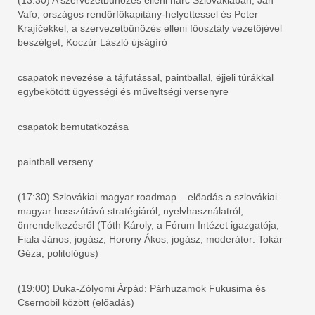
(13:30) A szervezetbűnözés elleni harc Szlovákiában, Ján
Vaľo, országos rendőrfőkapitány-helyettessel és Peter
Krajíčekkel, a szervezetbűnözés elleni főosztály vezetőjével
beszélget, Koczúr László újságíró
csapatok nevezése a tájfutással, paintballal, éjjeli túrákkal
egybekötött ügyességi és műveltségi versenyre
csapatok bemutatkozása
paintball verseny
(17:30) Szlovákiai magyar roadmap – előadás a szlovákiai
magyar hosszútávú stratégiáról, nyelvhasználatról,
önrendelkezésről (Tóth Károly, a Fórum Intézet igazgatója,
Fiala János, jogász, Horony Ákos, jogász, moderátor: Tokár
Géza, politológus)
(19:00) Duka-Zólyomi Árpád: Párhuzamok Fukusima és
Csernobil között (előadás)