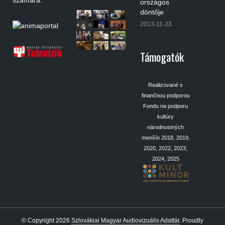
országos
döntője
2013-11-23
Támogatók
Realizované s
finančnou podporou
Fondu na podporu
kultúry
národnostných
menšín 2018, 2019,
2020, 2022, 2023,
2024, 2025
© Copyright 2026
Szlovákiai Magyar Audiovizuális Adattár
.
Proudly