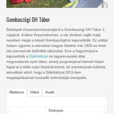
Gombaszögi DH Tábor
Életképek Krasznahorkaváraljáról a Gombaszögi DH Tábor 1.
napjáról. A tábor Krasznahorkán, a vár tövében zajlik majd,
nevében mégis a közeli Gombaszöghöz kapcsolódik. Ez utóbbi
helyen ugyanis a szlovákiai magyar fiatalok már 1920-as évek
óta szerveznek különféle táborokat. Erre a hagyományra
kapcsolódik a
Diákhálózat
és tagszervezetei által
megrendezett nyári tábor, amely programjával kiemelt helyet
foglal el a többi nyári fesztivál között. Az eseménynek különös
aktualitást adott, hogy a Diákhálózat 2011-ben
megalapításának huszadik évfordulóját ünnepelte.
Általános
Videó
Audió
Életképek