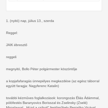
1. (nyitó) nap, július 13., szerda
Reggel:
JAIK ébresztő
reggeli
megnyitó, Bollo Péter polgármester köszöntője
a kopjafafaragás ünnepélyes megkezdése (az egész táborral
együtt faragja: Nagyferenc Katalin)
további kézműves foglalkozások: korongozás Éliás Ádámmal,
pólófestés Baranyovics Borisszal és Zselinsky (Zselé)
Miroslavval, „Húzd a csíkot!” festőműhely Peniaško Vicával,