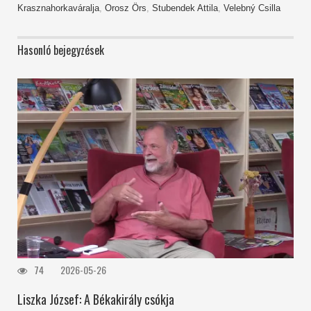
Krasznahorkaváralja
,
Orosz Örs
,
Stubendek Attila
,
Velebný Csilla
Hasonló bejegyzések
74
2026-05-26
Liszka József: A Békakirály csókja