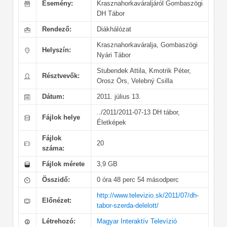
Esemény:
Krasznahorkaváraljáról Gombaszögi
DH Tábor
Rendező:
Diákhálózat
Krasznahorkaváralja, Gombaszögi
Helyszín:
Nyári Tábor
Stubendek Attila, Kmotrik Péter,
Résztvevők:
Orosz Örs, Velebný Csilla
Dátum:
2011. július 13.
../2011/2011-07-13 DH tábor,
Fájlok helye
Életképek
Fájlok
20
száma:
Fájlok mérete
3,9 GB
Összidő:
0 óra 48 perc 54 másodperc
http://www.televizio.sk/2011/07/dh-
Előnézet:
tabor-szerda-delelott/
Létrehozó:
Magyar Interaktív Televízió