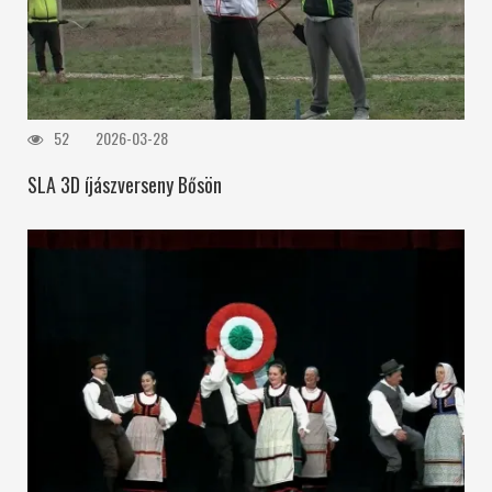
52
2026-03-28
SLA 3D íjászverseny Bősön