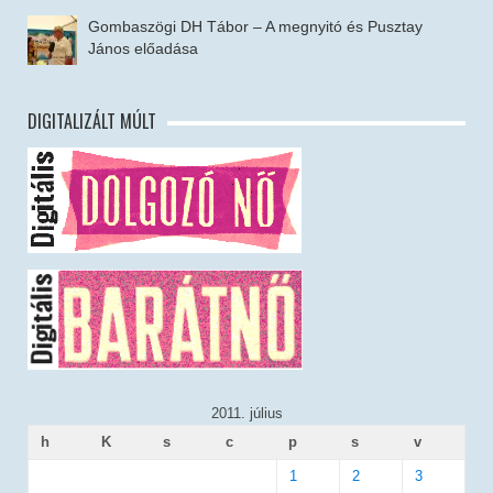
Gombaszögi DH Tábor – A megnyitó és Pusztay
János előadása
DIGITALIZÁLT MÚLT
2011. július
h
K
s
c
p
s
v
1
2
3