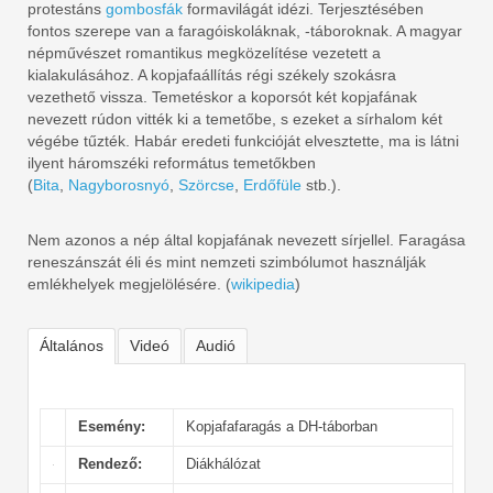
protestáns
gombosfák
formavilágát idézi. Terjesztésében
fontos szerepe van a faragóiskoláknak, -táboroknak. A magyar
népművészet romantikus megközelítése vezetett a
kialakulásához. A kopjafaállítás régi székely szokásra
vezethető vissza. Temetéskor a koporsót két kopjafának
nevezett rúdon vitték ki a temetőbe, s ezeket a sírhalom két
végébe tűzték. Habár eredeti funkcióját elvesztette, ma is látni
ilyent háromszéki református temetőkben
(
Bita
,
Nagyborosnyó
,
Szörcse
,
Erdőfüle
stb.).
Nem azonos a nép által kopjafának nevezett sírjellel. Faragása
reneszánszát éli és mint nemzeti szimbólumot használják
emlékhelyek megjelölésére. (
wikipedia
)
Általános
Videó
Audió
Esemény:
Kopjafafaragás a DH-táborban
Rendező:
Diákhálózat