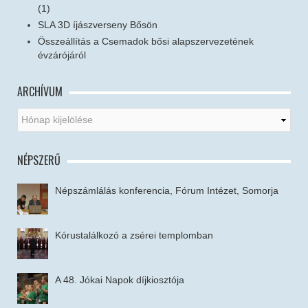
(1)
SLA 3D íjászverseny Bősön
Összeállítás a Csemadok bősi alapszervezetének
évzárójáról
ARCHÍVUM
NÉPSZERŰ
Népszámlálás konferencia, Fórum Intézet, Somorja
Kórustalálkozó a zsérei templomban
A 48. Jókai Napok díjkiosztója