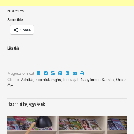
HIRDETÉS
Share this:
Share
Like this:
Megosztom ezt:
Címke:
Adattár
,
kopjafafaragás
,
lenolajjal
,
Nagyferenc Katalin
,
Orosz
Örs
Hasonló bejegyzések