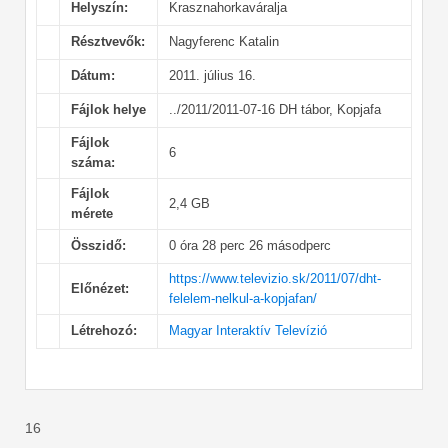
Helyszín:
Krasznahorkaváralja
Résztvevők:
Nagyferenc Katalin
Dátum:
2011. július 16.
Fájlok helye
../2011/2011-07-16 DH tábor, Kopjafa
Fájlok
6
száma:
Fájlok
2,4 GB
mérete
Összidő:
0 óra 28 perc 26 másodperc
https://www.televizio.sk/2011/07/dht-
Előnézet:
felelem-nelkul-a-kopjafan/
Létrehozó:
Magyar Interaktív Televízió
16