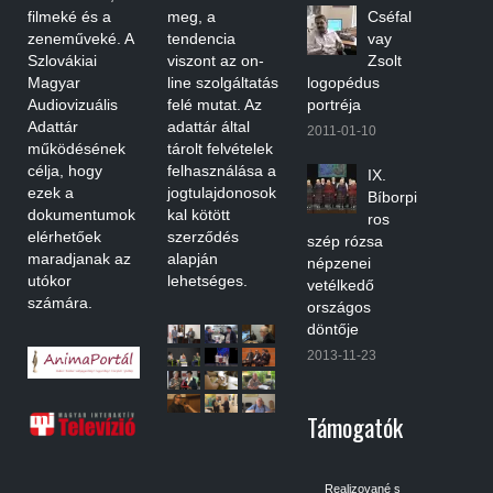
filmeké és a
meg, a
Cséfal
zeneműveké. A
tendencia
vay
Szlovákiai
viszont az on-
Zsolt
Magyar
line szolgáltatás
logopédus
Audiovizuális
felé mutat. Az
portréja
Adattár
adattár által
2011-01-10
működésének
tárolt felvételek
célja, hogy
felhasználása a
IX.
ezek a
jogtulajdonosok
Bíborpi
dokumentumok
kal kötött
ros
elérhetőek
szerződés
szép rózsa
maradjanak az
alapján
népzenei
utókor
lehetséges.
vetélkedő
számára.
országos
döntője
2013-11-23
Támogatók
Realizované s