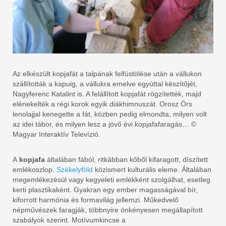
Az elkészült kopjafát a talpának felfüstölése után a vállukon
szállították a kapuig, a vállukra emelve egyúttal készítőjét,
Nagyferenc Katalint is. A felállított kopjafát rögzítették, majd
elénekelték a régi korok egyik diákhimnuszát. Orosz Örs
lenolajjal kenegette a fát, közben pedig elmondta, milyen volt
az idei tábor, és milyen lesz a jövő évi kopjafafaragás… ©
Magyar Interaktív Televízió.
A
kopjafa
általában fából, ritkábban kőből kifaragott, díszített
emlékoszlop.
Székelyföld
közismert kulturális eleme. Általában
megemlékezésül vagy kegyeleti emlékként szolgálhat, esetleg
kerti plasztikaként. Gyakran egy ember magasságával bír,
kiforrott harmónia és formavilág jellemzi. Műkedvelő
népművészek faragják, többnyire önkényesen megállapított
szabályok szerint. Motívumkincse a