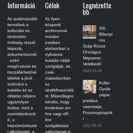
Információ
Célok
Legnézette
Bb
Az audiovizuális
Az ilyen
termékek a
központi
XIII.
kulturális és
archívumok
Bíborpi
történelmi
minden
ros
örökség részét
esetben
Szép Rózsa
képezik,
elsősorban a
Országos
dokumentumok
nyilvános
Népzenei
, ezért
kutatás célját
Vetélkedő
megőrzésük és
szolgálják, és
2023-10-28
hozzáférhetővé
csak
tételük a jövő
másodsorban
Koller
számára a
az
Gyula
kutatás és az
újrafelhasználá
pápai
oktatás céljaira
st. Másodlagos
prelátus
ugyanolyan
kérdés, hogy
vasmiséje,
fontos, mint a
konkrétan on-
Pozsonypüspök
nyomtatványok
line vagy off-
i
é, a
line
képzőművészet
szolgáltatást
2011-06-19
i alkotásoké, a
valósítanak-e