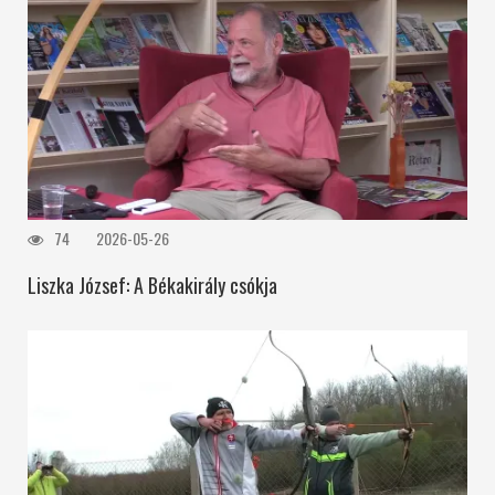
74
2026-05-26
Liszka József: A Békakirály csókja