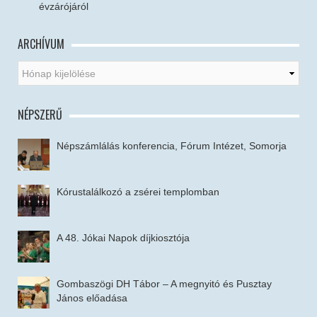
évzárójáról
ARCHÍVUM
NÉPSZERŰ
Népszámlálás konferencia, Fórum Intézet, Somorja
Kórustalálkozó a zsérei templomban
A 48. Jókai Napok díjkiosztója
Gombaszögi DH Tábor – A megnyitó és Pusztay
János előadása