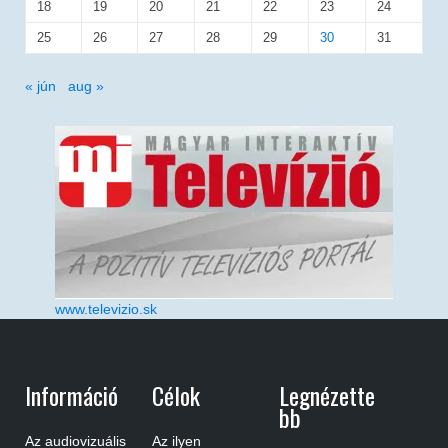
18
19
20
21
22
23
24
25
26
27
28
29
30
31
« jún
aug »
www.televizio.sk
Információ
Célok
Legnézette
Bb
Az audiovizuális
Az ilyen