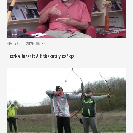
74
2026-05-26
Liszka József: A Békakirály csókja