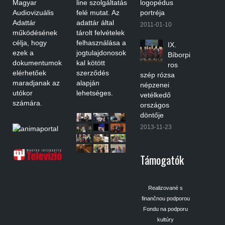
Magyar
line szolgáltatás
logopédus
Audiovizuális
felé mutat. Az
portréja
Adattár
adattár által
2011-01-10
működésének
tárolt felvételek
célja, hogy
felhasználása a
IX.
ezek a
jogtulajdonosok
Bíborpi
dokumentumok
kal kötött
ros
elérhetőek
szerződés
szép rózsa
maradjanak az
alapján
népzenei
utókor
lehetséges.
vetélkedő
számára.
országos
döntője
2013-11-23
Támogatók
Realizované s
finančnou podporou
Fondu na podporu
kultúry