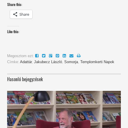
Share this:
Share
Like this:
Megosztom ezt:
Címke:
Adattár
,
Jakubecz László
,
Somorja
,
Templomkerti Napok
Hasonló bejegyzések