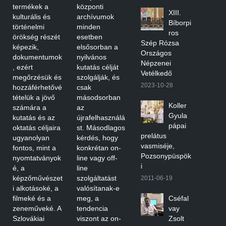
termékek a
központi
XIII.
kulturális és
archívumok
Bíborpi
történelmi
minden
ros
örökség részét
esetben
Szép Rózsa
képezik,
elsősorban a
Országos
dokumentumok
nyilvános
Népzenei
, ezért
kutatás célját
Vetélkedő
megőrzésük és
szolgálják, és
2023-10-28
hozzáférhetővé
csak
tételük a jövő
másodsorban
Koller
számára a
az
Gyula
kutatás és az
újrafelhasználá
pápai
oktatás céljaira
st. Másodlagos
prelátus
ugyanolyan
kérdés, hogy
vasmiséje,
fontos, mint a
konkrétan on-
Pozsonypüspök
nyomtatványok
line vagy off-
i
é, a
line
képzőművészet
szolgáltatást
2011-06-19
i alkotásoké, a
valósítanak-e
filmeké és a
meg, a
Cséfal
zeneműveké. A
tendencia
vay
Szlovákiai
viszont az on-
Zsolt