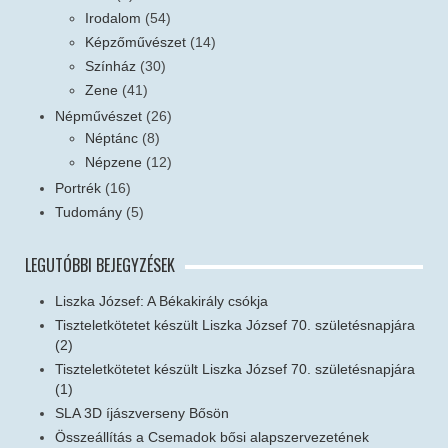
Irodalom
(54)
Képzőművészet
(14)
Színház
(30)
Zene
(41)
Népművészet
(26)
Néptánc
(8)
Népzene
(12)
Portrék
(16)
Tudomány
(5)
LEGUTÓBBI BEJEGYZÉSEK
Liszka József: A Békakirály csókja
Tiszteletkötetet készült Liszka József 70. születésnapjára
(2)
Tiszteletkötetet készült Liszka József 70. születésnapjára
(1)
SLA 3D íjászverseny Bősön
Összeállítás a Csemadok bősi alapszervezetének