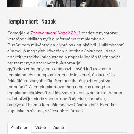
Templomkerti Napok
Somorján a
Templomkerti Napok 2011
rendezvénysorozat
keretében kiállítás nyílt a református templomban a
DunArt.com művésztelep alkotóinak munkáiból „Hullámhossz”
címmel. A megnyitót követően a kertben Jakubecz László
énekelt versekkel búcsúztatta a napot.Műsorán főként saját
szerzemények szerepeltek.
A somorjai
gyülekezet
megnyitotta a tavaszi – nyári időszakban a
templomot és a templomkertet a lelki, zenei, és kulturális
felüdülésre vágyók előtt. Nem mintha évközben „zárva
tartanánk”. A templomkert azonban nem csak magát a
templomot körülvevő zöldövezetet jelenti számunkra, hanem
szimbolizálja mindazokat a lehetőségeket, formákat,
amelyeket Isten a keresők megszólítására kínál. Ezért kell
kapuinkat szélesre, szélesebbre tárnunk.
Általános
Videó
Audió