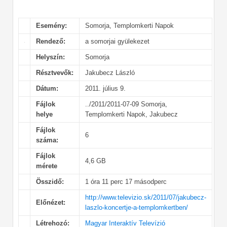
Esemény:
Somorja, Templomkerti Napok
Rendező:
a somorjai gyülekezet
Helyszín:
Somorja
Résztvevők:
Jakubecz László
Dátum:
2011. július 9.
Fájlok
../2011/2011-07-09 Somorja,
helye
Templomkerti Napok, Jakubecz
Fájlok
6
száma:
Fájlok
4,6 GB
mérete
Összidő:
1 óra 11 perc 17 másodperc
http://www.televizio.sk/2011/07/jakubecz-
Előnézet:
laszlo-koncertje-a-templomkertben/
Létrehozó:
Magyar Interaktív Televízió