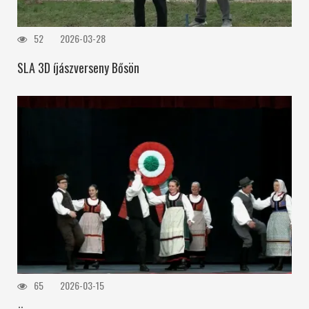
52
2026-03-28
SLA 3D íjászverseny Bősön
65
2026-03-15