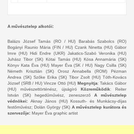
A művésztelep alkotói:
Balázs József Tamás (RO / HU) Barabás Szabolcs (RO)
Bogányi Raunio Mária (FIN / HU) Czank Ninetta (HU) Gábor
Imre (HU) Hidi Endre (UKR) Jakatics-Szabó Veronika (HU)
Juhász Tibor (SK) Kótai Tamás (HU) Kósa Annamária (SK)
Könyv Kata Éva (HU) Mayer Éva (SK / HU) Nagy Csilla (SK)
Németh Krisztián (SK) Orosz Annabella (ROM) Pézman
Andrea (SK) Szőke Erika (SK) Tibor Zsolt (HU) Tóth-Kovács
József (SRB / HU) Vincze Ottó (HU)
Megnyitja
: Takács Gábor
(HU) művészettörténész, újságíró
Közreműködik
: Reiter
István (SK) hegedűművész, zeneszerző
A művésztelep
védnökei:
Aknay János (HU) Kossuth- és Munkácsy-díjas
festőművész; Dolán György (SK)
A művésztelep kurátora és
szervezője:
Mayer Éva graphic artist