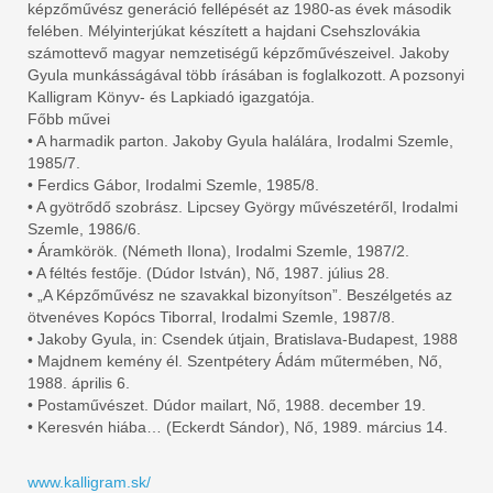
képzőművész generáció fellépését az 1980-as évek második
felében. Mélyinterjúkat készített a hajdani Csehszlovákia
számottevő magyar nemzetiségű képzőművészeivel. Jakoby
Gyula munkásságával több írásában is foglalkozott. A pozsonyi
Kalligram Könyv- és Lapkiadó igazgatója.
Főbb művei
• A harmadik parton. Jakoby Gyula halálára, Irodalmi Szemle,
1985/7.
• Ferdics Gábor, Irodalmi Szemle, 1985/8.
• A gyötrődő szobrász. Lipcsey György művészetéről, Irodalmi
Szemle, 1986/6.
• Áramkörök. (Németh Ilona), Irodalmi Szemle, 1987/2.
• A féltés festője. (Dúdor István), Nő, 1987. július 28.
• „A Képzőművész ne szavakkal bizonyítson”. Beszélgetés az
ötvenéves Kopócs Tiborral, Irodalmi Szemle, 1987/8.
• Jakoby Gyula, in: Csendek útjain, Bratislava-Budapest, 1988
• Majdnem kemény él. Szentpétery Ádám műtermében, Nő,
1988. április 6.
• Postaművészet. Dúdor mailart, Nő, 1988. december 19.
• Keresvén hiába… (Eckerdt Sándor), Nő, 1989. március 14.
www.kalligram.sk/