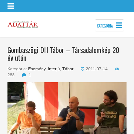
KATEGÓRIA
Gombaszögi DH Tábor – Társadalomkép 20
év után
Kategória:
Esemény
,
Interjú
,
Tábor
2011-07-14
288
1