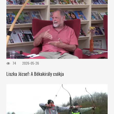
74
2026-05-26
Liszka József: A Békakirály csókja