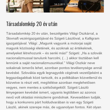
Társadalomkép 20 év után
Társadalomkép 20 év után, beszélgetés Világi Oszkárral, a
Slovnaft vezérigazgatójával és Szigeti Lászlóval, a Kalligram
igazgatójával. Világi: „Magunk vagyunk a motorjai saját
magunk közösségi életének, és azoknak az értékeknek,
amelyeket létrehozunk – és senki más!” Szigeti: „Ha a szlovák
nacionalizmussal tanulunk harcolni, (…) akkor tisztában kell
lennünk a saját nacionalizmusunkkal.” Világi Oszkár neve
sokaknak ismerős lehet, azonban pontos tevékenysége annál
kevésbé. Szlovákia egyik legnagyobb cégének vezetőjeként a
leggazdagabbak közé tartozik, és a politikában közvetlenül és
közvetve is részt vett, megítélése azonban meglehetősen
vegyes, nem mentes a szélsőségektől. Szigeti László
lényegesen kevésbé ismert, ugyanis legtöbben az azonos
nevű volt oktatási miniszterre gondolnak. Kevesebben tudják,
hogy a konkurens párt holdudvarában is van egy Szigeti
László, akinek szerepe más, de ugyanolyan fontos. Két olyan