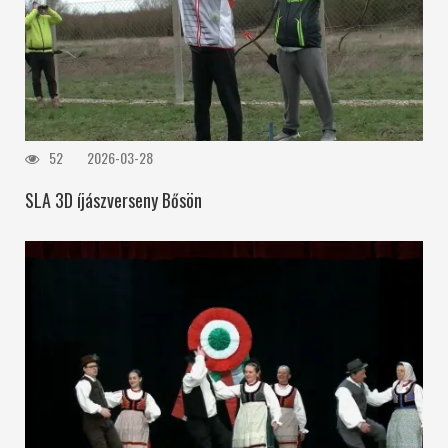
52
2026-03-28
SLA 3D íjászverseny Bősön