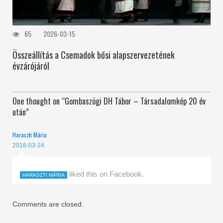
65
2026-03-15
Összeállítás a Csemadok bősi alapszervezetének
évzárójáról
One thought on “
Gombaszögi DH Tábor – Társadalomkép 20 év
után
”
Haraszti Mária
2016-03-24
liked this on Facebook.
HARASZTI MÁRIA
Comments are closed.