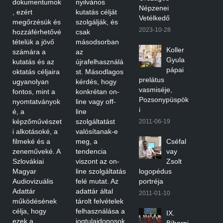
dokumentumok
nyilvános
Népzenei
, ezért
kutatás célját
Vetélkedő
megőrzésük és
szolgálják, és
2023-10-28
hozzáférhetővé
csak
tételük a jövő
másodsorban
Koller
számára a
az
Gyula
kutatás és az
újrafelhasználá
pápai
oktatás céljaira
st. Másodlagos
prelátus
ugyanolyan
kérdés, hogy
vasmiséje,
fontos, mint a
konkrétan on-
Pozsonypüspök
nyomtatványok
line vagy off-
i
é, a
line
képzőművészet
szolgáltatást
2011-06-19
i alkotásoké, a
valósítanak-e
filmeké és a
meg, a
Cséfal
zeneműveké. A
tendencia
vay
Szlovákiai
viszont az on-
Zsolt
Magyar
line szolgáltatás
logopédus
Audiovizuális
felé mutat. Az
portréja
Adattár
adattár által
2011-01-10
működésének
tárolt felvételek
célja, hogy
felhasználása a
IX.
ezek a
jogtulajdonosok
Bíborpi