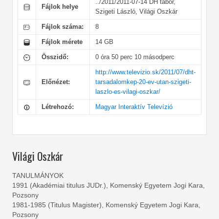
../2011/2011-07-14 DH tábor,
Fájlok helye
Szigeti László, Világi Oszkár
Fájlok száma:
8
Fájlok mérete
14 GB
Összidő:
0 óra 50 perc 10 másodperc
http://www.televizio.sk/2011/07/dht-
Előnézet:
tarsadalomkep-20-ev-utan-szigeti-
laszlo-es-vilagi-oszkar/
Létrehozó:
Magyar Interaktív Televízió
Világi Oszkár
TANULMÁNYOK
1991 (Akadémiai titulus JUDr.), Komenský Egyetem Jogi Kara,
Pozsony
1981-1985 (Titulus Magister), Komenský Egyetem Jogi Kara,
Pozsony