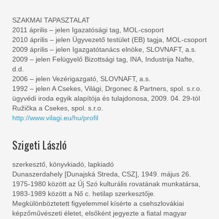
SZAKMAI TAPASZTALAT
2011 április – jelen Igazatósági tag, MOL-csoport
2010 április – jelen Ügyvezető testület (EB) tagja, MOL-csoport
2009 április – jelen Igazgatótanács elnöke, SLOVNAFT, a.s.
2009 – jelen Felügyelő Bizottsági tag, INA, Industrija Nafte,
d.d.
2006 – jelen Vezérigazgató, SLOVNAFT, a.s.
1992 – jelen A Csekes, Világi, Drgonec & Partners, spol. s.r.o.
ügyvédi iroda egyik alapítója és tulajdonosa, 2009. 04. 29-tól
Ružička a Csekes, spol. s.r.o.
http://www.vilagi.eu/hu/profil
Szigeti László
szerkesztő, könyvkiadó, lapkiadó
Dunaszerdahely [Dunajská Streda, CSZ], 1949. május 26.
1975-1980 között az Új Szó kulturális rovatának munkatársa,
1983-1989 között a Nő c. hetilap szerkesztője.
Megkülönböztetett figyelemmel kísérte a csehszlovákiai
képzőművészeti életet, elsőként jegyezte a fiatal magyar