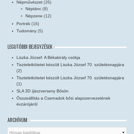
Népművészet
(26)
Néptánc
(8)
Népzene
(12)
Portrék
(16)
Tudomány
(5)
LEGUTÓBBI BEJEGYZÉSEK
Liszka József: A Békakirály csókja
Tiszteletkötetet készült Liszka József 70. születésnapjára
(2)
Tiszteletkötetet készült Liszka József 70. születésnapjára
(1)
SLA 3D íjászverseny Bősön
Összeállítás a Csemadok bősi alapszervezetének
évzárójáról
ARCHÍVUM