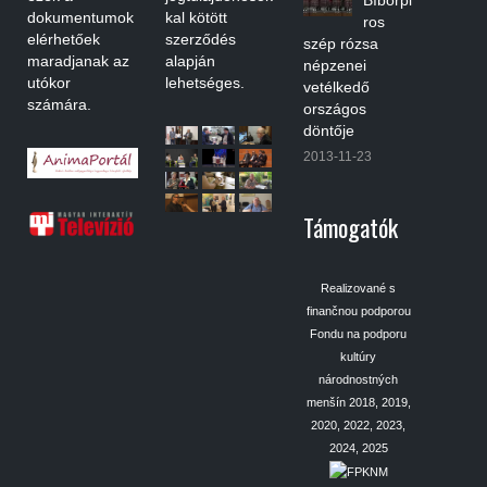
dokumentumok
kal kötött
ros
elérhetőek
szerződés
szép rózsa
maradjanak az
alapján
népzenei
utókor
lehetséges.
vetélkedő
számára.
országos
döntője
2013-11-23
Támogatók
Realizované s
finančnou podporou
Fondu na podporu
kultúry
národnostných
menšín 2018, 2019,
2020, 2022, 2023,
2024, 2025