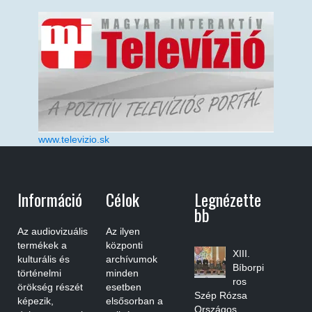
www.televizio.sk
Információ
Célok
Legnézette
Bb
Az audiovizuális
Az ilyen
termékek a
központi
XIII.
kulturális és
archívumok
Bíborpi
történelmi
minden
ros
örökség részét
esetben
Szép Rózsa
képezik,
elsősorban a
Országos