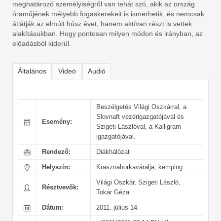
meghatározó személyiségről van tehát szó, akik az ország
óraműjének mélyebb fogaskerekeit is ismerhetik, és nemcsak
átlátják az elmúlt húsz évet, hanem aktívan részt is vettek
alakításukban. Hogy pontosan milyen módon és irányban, az
előadásból kiderül.
Általános
Videó
Audió
Beszélgetés Világi Oszkárral, a
Slovnaft vezérigazgatójával és
Esemény:
Szigeti Lászlóval, a Kalligram
igazgatójával.
Rendező:
Diákhálózat
Helyszín:
Krasznahorkaváralja, kemping
Világi Oszkár, Szigeti László,
Résztvevők:
Tokár Géza
Dátum:
2011. július 14.