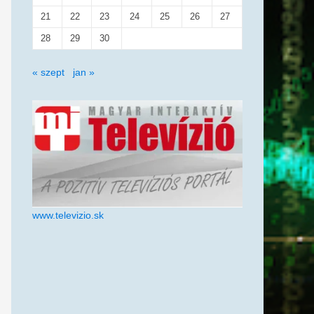
21
22
23
24
25
26
27
28
29
30
« szept
jan »
www.televizio.sk