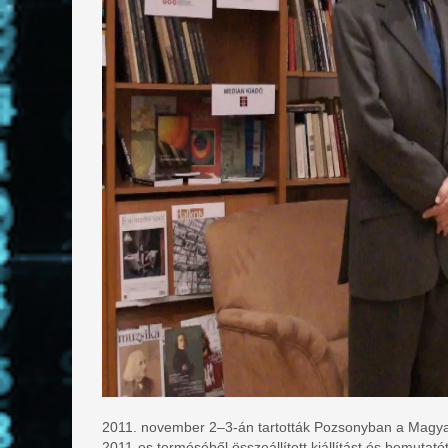
2011. november 2–3-án tartották Pozsonyban a Magyar
2011-es terméséből összeállított kiállítást és bemutató