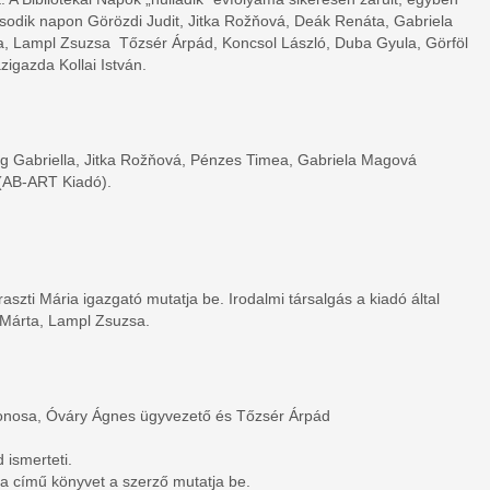
sodik napon Görözdi Judit, Jitka Rožňová, Deák Renáta, Gabriela
ta, Lampl Zsuzsa Tőzsér Árpád, Koncsol László, Duba Gyula, Görföl
igazda Kollai István.
ag Gabriella, Jitka Rožňová, Pénzes Timea, Gabriela Magová
 (AB-ART Kiadó).
szti Mária igazgató mutatja be. Irodalmi társalgás a kiadó által
 Márta, Lampl Zsuzsa.
donosa, Óváry Ágnes ügyvezető és Tőzsér Árpád
 ismerteti.
 című könyvet a szerző mutatja be.