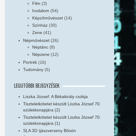
Film
(3)
Irodalom
(54)
Képzőművészet
(14)
Színház
(30)
Zene
(41)
Népművészet
(26)
Néptánc
(8)
Népzene
(12)
Portrék
(16)
Tudomány
(5)
LEGUTÓBBI BEJEGYZÉSEK
Liszka József: A Békakirály csókja
Tiszteletkötetet készült Liszka József 70.
születésnapjára (2)
Tiszteletkötetet készült Liszka József 70.
születésnapjára (1)
SLA 3D íjászverseny Bősön