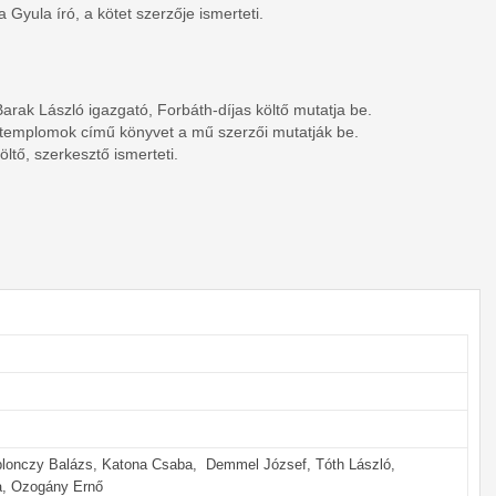
yula író, a kötet szerzője ismerteti.
arak László igazgató, Forbáth-díjas költő mutatja be.
i templomok című könyvet a mű szerzői mutatják be.
ltő, szerkesztő ismerteti.
 Ablonczy Balázs, Katona Csaba, Demmel József, Tóth László,
la, Ozogány Ernő