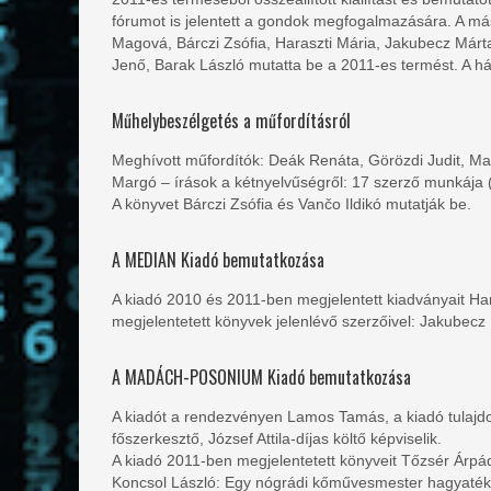
fórumot is jelentett a gondok megfogalmazására. A má
Magová, Bárczi Zsófia, Haraszti Mária, Jakubecz Már
Jenő, Barak László mutatta be a 2011-es termést. A ház
Műhelybeszélgetés a műfordításról
Meghívott műfordítók: Deák Renáta, Görözdi Judit, M
Margó – írások a kétnyelvűségről: 17 szerző munkája
A könyvet Bárczi Zsófia és Vančo Ildikó mutatják be.
A MEDIAN Kiadó bemutatkozása
A kiadó 2010 és 2011-ben megjelentett kiadványait Hara
megjelentetett könyvek jelenlévő szerzőivel: Jakubecz
A MADÁCH-POSONIUM Kiadó bemutatkozása
A kiadót a rendezvényen Lamos Tamás, a kiadó tulaj
főszerkesztő, József Attila-díjas költő képviselik.
A kiadó 2011-ben megjelentetett könyveit Tőzsér Árpád
Koncsol László: Egy nógrádi kőművesmester hagyatéka