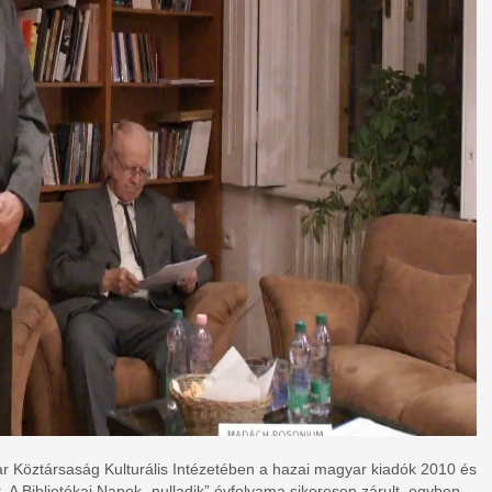
 Köztársaság Kulturális Intézetében a hazai magyar kiadók 2010 és
t. A Bibliotékai Napok „nulladik” évfolyama sikeresen zárult, egyben