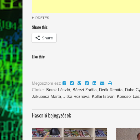
HIRDETÉS
Share this:
Share
Like this:
Megosztom ezt:
Címke:
Barak László
,
Bárczi Zsófia
,
Deák Renáta
,
Duba Gy
Jakubecz Márta
,
Jitka Rožňová
,
Kollai István
,
Koncsol Lás
Hasonló bejegyzések