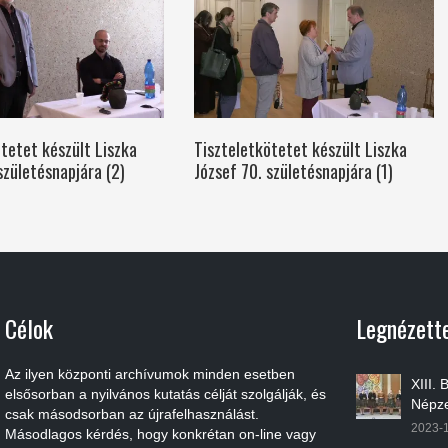
tetet készült Liszka
Tiszteletkötetet készült Liszka
születésnapjára (2)
József 70. születésnapjára (1)
Célok
Legnézett
Az ilyen központi archívumok minden esetben
XIII.
elsősorban a nyilvános kutatás célját szolgálják, és
Népze
csak másodsorban az újrafelhasználást.
2023-
Másodlagos kérdés, hogy konkrétan on-line vagy