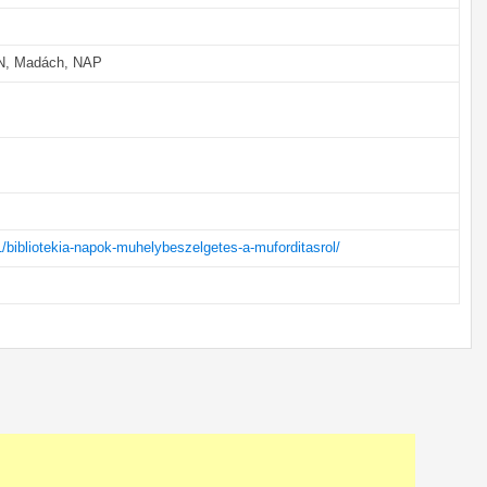
AN, Madách, NAP
1/bibliotekia-napok-muhelybeszelgetes-a-muforditasrol/