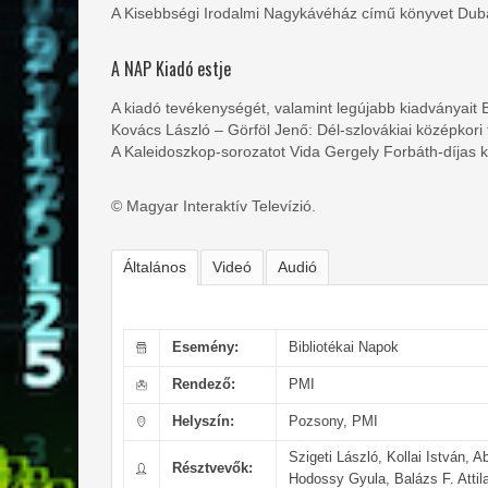
A Kisebbségi Irodalmi Nagykávéház című könyvet Duba G
A NAP Kiadó estje
A kiadó tevékenységét, valamint legújabb kiadványait B
Kovács László – Görföl Jenő: Dél-szlovákiai középkor
A Kaleidoszkop-sorozatot Vida Gergely Forbáth-díjas kö
© Magyar Interaktív Televízió.
Általános
Videó
Audió
Esemény:
Bibliotékai Napok
Rendező:
PMI
Helyszín:
Pozsony, PMI
Szigeti László, Kollai István,
Résztvevők:
Hodossy Gyula, Balázs F. Atti