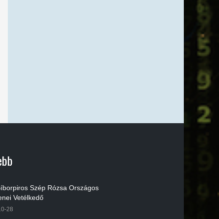
ebb
 Bíborpiros Szép Rózsa Országos
nei Vetélkedő
10-28