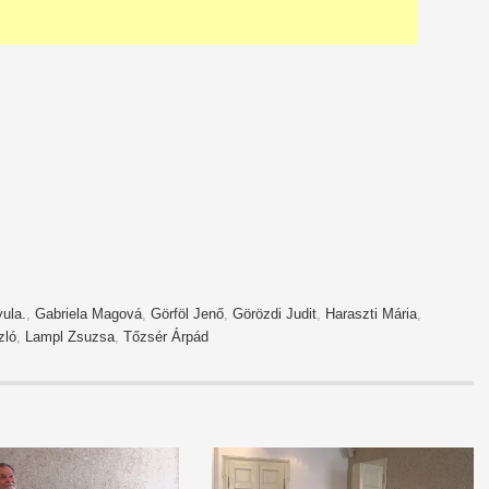
ula.
,
Gabriela Magová
,
Görföl Jenő
,
Görözdi Judit
,
Haraszti Mária
,
zló
,
Lampl Zsuzsa
,
Tőzsér Árpád