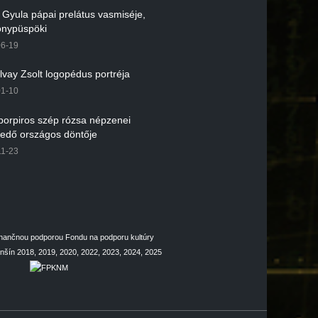
r Gyula pápai prelátus vasmiséje,
nypüspöki
06-19
lvay Zsolt logopédus portréja
01-10
íborpiros szép rózsa népzenei
kedő országos döntője
11-23
inančnou podporou Fondu na podporu kultúry
šín 2018, 2019, 2020, 2022, 2023, 2024, 2025