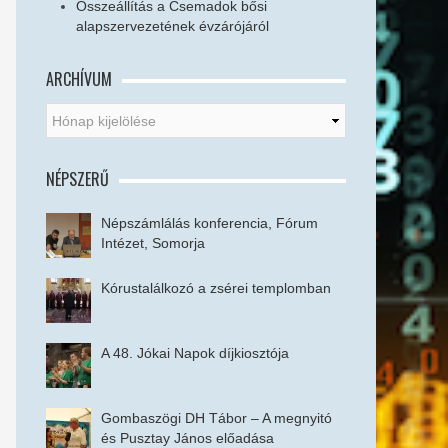
Összeállítás a Csemadok bősi
alapszervezetének évzárójáról
ARCHÍVUM
NÉPSZERŰ
Népszámlálás konferencia, Fórum
Intézet, Somorja
Kórustalálkozó a zsérei templomban
A 48. Jókai Napok díjkiosztója
Gombaszögi DH Tábor – A megnyitó
és Pusztay János előadása