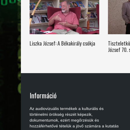
Liszka József: A Békakirály csókja
Tiszteletkö
József 70. 
Információ
Az audiovizuális termékek a kulturális és
történelmi örökség részét képezik,
dokumentumok, ezért megőrzésük és
hozzáférhetővé tételük a jövő számára a kutatás