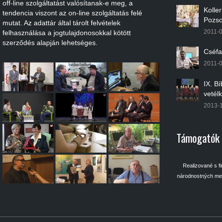
off-line szolgáltatást valósítanak-e meg, a
Kolle
tendencia viszont az on-line szolgáltatás felé
Pozso
mutat. Az adattár által tárolt felvételek
2011-
felhasználása a jogtulajdonosokkal kötött
szerződés alapján lehetséges.
Cséfa
2011-
IX. B
vetél
2013-
Támogatók
Realizované s f
národnostných men