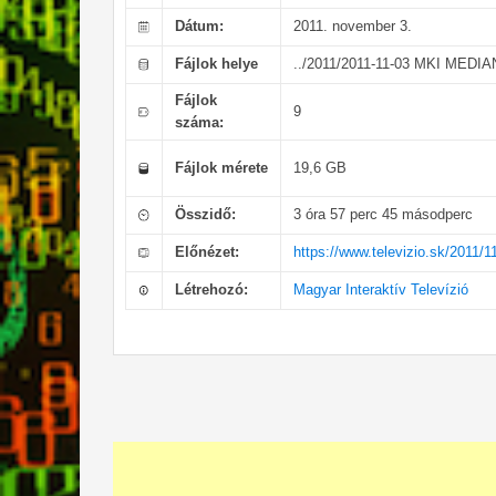
Dátum:
2011. november 3.
Fájlok helye
../2011/2011-11-03 MKI MEDI
Fájlok
9
száma:
Fájlok mérete
19,6 GB
Összidő:
3 óra 57 perc 45 másodperc
Előnézet:
https://www.televizio.sk/2011/1
Létrehozó:
Magyar Interaktív Televízió