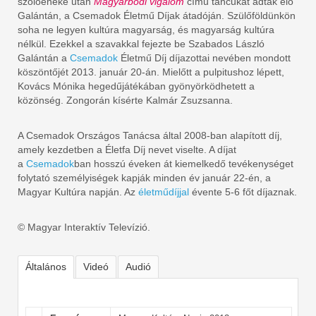
szólóéneke után
Magyarbődi vigalom
című táncukat adták elő
Galántán, a Csemadok Életmű Díjak átadóján. Szülőföldünkön
soha ne legyen kultúra magyarság, és magyarság kultúra
nélkül. Ezekkel a szavakkal fejezte be Szabados László
Galántán a
Csemadok
Életmű Díj díjazottai nevében mondott
köszöntőjét 2013. január 20-án. Mielőtt a pulpitushoz lépett,
Kovács Mónika hegedűjátékában gyönyörködhetett a
közönség. Zongorán kísérte Kalmár Zsuzsanna.
A Csemadok Országos Tanácsa által 2008-ban alapított díj,
amely kezdetben a Életfa Díj nevet viselte. A díjat
a
Csemadok
ban hosszú éveken át kiemelkedő tevékenységet
folytató személyiségek kapják minden év január 22-én, a
Magyar Kultúra napján. Az
életműdíjjal
évente 5-6 főt díjaznak.
© Magyar Interaktív Televízió.
Általános
Videó
Audió