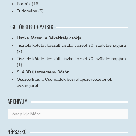
Portrék
(16)
Tudomány
(5)
LEGUTÓBBI BEJEGYZÉSEK
Liszka József: A Békakirály csókja
Tiszteletkötetet készült Liszka József 70. születésnapjára
(2)
Tiszteletkötetet készült Liszka József 70. születésnapjára
(1)
SLA 3D íjászverseny Bősön
Összeállítás a Csemadok bősi alapszervezetének
évzárójáról
ARCHÍVUM
NÉPSZERŰ