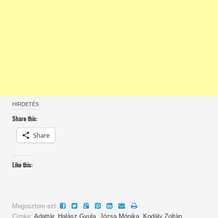
HIRDETÉS
Share this:
Share
Like this:
Megosztom ezt:
Címke:
Adattár
,
Halász Gyula
,
Józsa Mónika
,
Kodály Zoltán