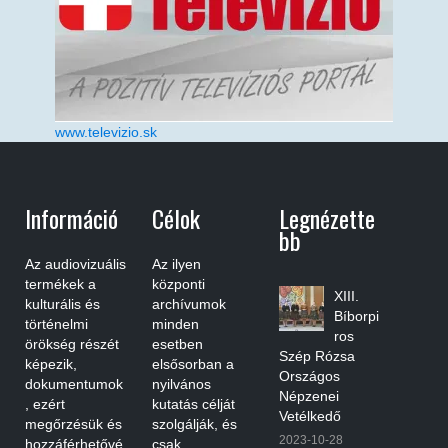
www.televizio.sk
Információ
Célok
Legnézette
Bb
Az audiovizuális
Az ilyen
termékek a
központi
XIII.
kulturális és
archívumok
Bíborpi
történelmi
minden
ros
örökség részét
esetben
Szép Rózsa
képezik,
elsősorban a
Országos
dokumentumok
nyilvános
Népzenei
, ezért
kutatás célját
Vetélkedő
megőrzésük és
szolgálják, és
2023-10-28
hozzáférhetővé
csak