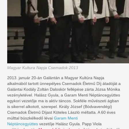
Magyar Kultura Napja Csemadok 2013
2013. január 20-án Galántán a Magyar Kultúra Napja
alkalmából tartott ünnepélyes Csemadok Életmű Díj átadóját a
Galántai Kodály Zoltán Daloskör fellépése zárta Józsa Mónika
vezényletével. Halász Gyula, a Garam Menti Néptáncegyüttes
egykori vezetője ma is aktív táncos. Sokféle művészeti ágban
is sikerrel alkotott, szerepel. Király József (Bódvavendégi)
Csemadok Életmű Díjast Köteles László méltatta. A 60 éves
múlttal büszkélkedő lévai
Garam Menti
Néptáncegyüttes
vezetője Halász Gyula. Papp Viola