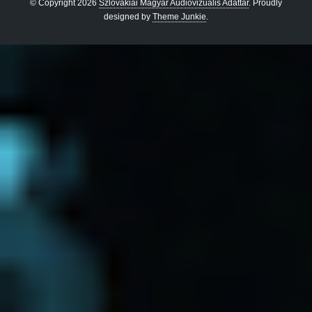
© Copyright 2026
Szlovákiai Magyar Audiovizuális Adattár
.
Proudly
designed by
Theme Junkie
.