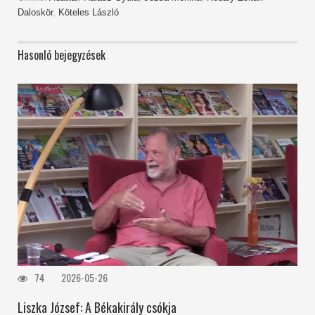
Daloskör
,
Köteles László
Hasonló bejegyzések
74
2026-05-26
Liszka József: A Békakirály csókja