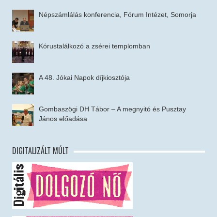
Népszámlálás konferencia, Fórum Intézet, Somorja
Kórustalálkozó a zsérei templomban
A 48. Jókai Napok díjkiosztója
Gombaszögi DH Tábor – A megnyitó és Pusztay
János előadása
DIGITALIZÁLT MÚLT