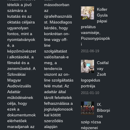
tételük a jövő
másodsorban
Koller
számára a
az
Gyula
kutatás és az
újrafelhasználá
pápai
oktatás céljaira
st. Másodlagos
prelátus
ugyanolyan
kérdés, hogy
vasmiséje,
fontos, mint a
konkrétan on-
Pozsonypüspök
nyomtatványok
line vagy off-
i
é, a
line
képzőművészet
szolgáltatást
2011-06-19
i alkotásoké, a
valósítanak-e
filmeké és a
meg, a
Cséfal
zeneműveké. A
tendencia
vay
Szlovákiai
viszont az on-
Zsolt
Magyar
line szolgáltatás
logopédus
Audiovizuális
felé mutat. Az
portréja
Adattár
adattár által
2011-01-10
működésének
tárolt felvételek
célja, hogy
felhasználása a
IX.
ezek a
jogtulajdonosok
Bíborpi
dokumentumok
kal kötött
ros
elérhetőek
szerződés
szép rózsa
maradjanak az
alapján
népzenei