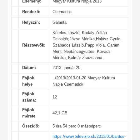
Esemény:
Magyar Kultúra Napja 2013
Rendező:
Csemadok
Helyszín:
Galánta
Köteles László, Kodály Zoltán
Daloskör,Józsa Mónika,Halász Gyula,
Résztvevők:
Szabados László,Papp Viola, Garam
Menti Néptáncegyüttes, Kovács
Mónika, Kalmár Zsuzsanna.
Dátum:
2013. január 20.
Fájlok
../2013/2013-01-20 Magyar Kultura
helye
Napja Csemadok
Fájlok
12
száma:
Fájlok
42,1 GB
mérete
Összidő:
5 óra 54 perc 0 másodperc
https://www.televizio.sk/2013/01/bardos-