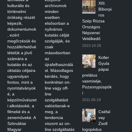
XIII.
kulturális és
archívumok
Bíborpi
történelmi
minden
ros
örökség részét
esetben
Szép Rózsa
képezik,
elsősorban a
Országos
dokumentumok
nyilvános
Népzenei
, ezért
kutatás célját
Vetélkedő
megőrzésük és
szolgálják, és
2023-10-28
hozzáférhetővé
csak
tételük a jövő
másodsorban
Koller
számára a
az
Gyula
kutatás és az
újrafelhasználá
pápai
oktatás céljaira
st. Másodlagos
prelátus
ugyanolyan
kérdés, hogy
vasmiséje,
fontos, mint a
konkrétan on-
Pozsonypüspök
nyomtatványok
line vagy off-
i
é, a
line
képzőművészet
szolgáltatást
2011-06-19
i alkotásoké, a
valósítanak-e
filmeké és a
meg, a
Cséfal
zeneműveké. A
tendencia
vay
Szlovákiai
viszont az on-
Zsolt
Magyar
line szolgáltatás
logopédus