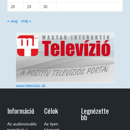
28
29
30
« aug
máj »
www.televizio.sk
Információ
Célok
Legnézette
Bb
Az audiovizuális
Az ilyen
termékek a
központi