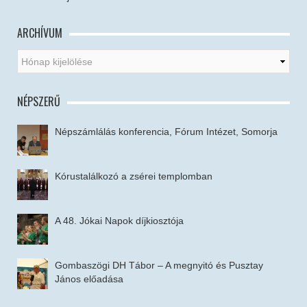
ARCHÍVUM
NÉPSZERŰ
Népszámlálás konferencia, Fórum Intézet, Somorja
Kórustalálkozó a zsérei templomban
A 48. Jókai Napok díjkiosztója
Gombaszögi DH Tábor – A megnyitó és Pusztay
János előadása