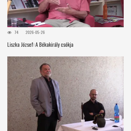
74
2026-05-26
Liszka József: A Békakirály csókja