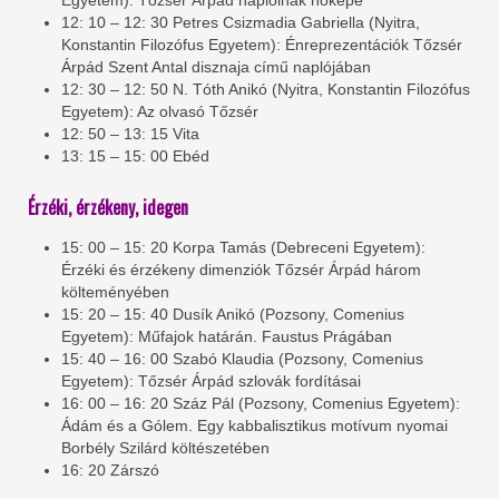
Egyetem): Tőzsér Árpád naplóinak nőképe
12: 10 – 12: 30 Petres Csizmadia Gabriella (Nyitra,
Konstantin Filozófus Egyetem): Énreprezentációk Tőzsér
Árpád Szent Antal disznaja című naplójában
12: 30 – 12: 50 N. Tóth Anikó (Nyitra, Konstantin Filozófus
Egyetem): Az olvasó Tőzsér
12: 50 – 13: 15 Vita
13: 15 – 15: 00 Ebéd
Érzéki, érzékeny, idegen
15: 00 – 15: 20 Korpa Tamás (Debreceni Egyetem):
Érzéki és érzékeny dimenziók Tőzsér Árpád három
költeményében
15: 20 – 15: 40 Dusík Anikó (Pozsony, Comenius
Egyetem): Műfajok határán. Faustus Prágában
15: 40 – 16: 00 Szabó Klaudia (Pozsony, Comenius
Egyetem): Tőzsér Árpád szlovák fordításai
16: 00 – 16: 20 Száz Pál (Pozsony, Comenius Egyetem):
Ádám és a Gólem. Egy kabbalisztikus motívum nyomai
Borbély Szilárd költészetében
16: 20 Zárszó