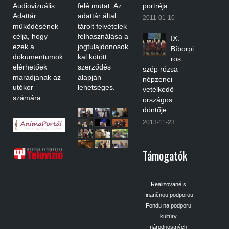
Audiovizuális
felé mutat. Az
portréja
Adattár
adattár által
2011-01-10
működésének
tárolt felvételek
célja, hogy
felhasználása a
IX.
ezek a
jogtulajdonosok
Bíborpi
dokumentumok
kal kötött
ros
elérhetőek
szerződés
szép rózsa
maradjanak az
alapján
népzenei
utókor
lehetséges.
vetélkedő
számára.
országos
döntője
2013-11-23
Támogatók
Realizované s
finančnou podporou
Fondu na podporu
kultúry
národnostných