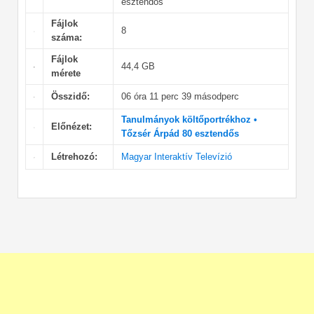
esztendős
Fájlok
8
száma:
Fájlok
44,4 GB
mérete
Összidő:
06 óra 11 perc 39 másodperc
Tanulmányok költőportrékhoz •
Előnézet:
Tőzsér Árpád 80 esztendős
Létrehozó:
Magyar Interaktív Televízió