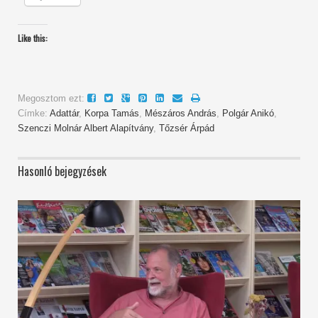
Like this:
Megosztom ezt:
Címke:
Adattár
,
Korpa Tamás
,
Mészáros András
,
Polgár Anikó
,
Szenczi Molnár Albert Alapítvány
,
Tőzsér Árpád
Hasonló bejegyzések