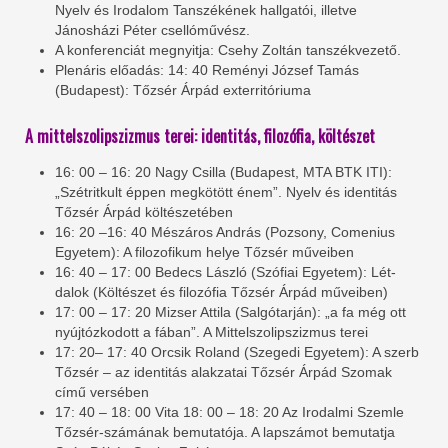
Nyelv és Irodalom Tanszékének hallgatói, illetve
Jánosházi Péter csellóművész.
A konferenciát megnyitja: Csehy Zoltán tanszékvezető.
Plenáris előadás: 14: 40 Reményi József Tamás
(Budapest): Tőzsér Árpád exterritóriuma
A mittelszolipszizmus terei: identitás, filozófia, költészet
16: 00 – 16: 20 Nagy Csilla (Budapest, MTA BTK ITI):
„Szétritkult éppen megkötött énem”. Nyelv és identitás
Tőzsér Árpád költészetében
16: 20 –16: 40 Mészáros András (Pozsony, Comenius
Egyetem): A filozofikum helye Tőzsér műveiben
16: 40 – 17: 00 Bedecs László (Szófiai Egyetem): Lét-
dalok (Költészet és filozófia Tőzsér Árpád műveiben)
17: 00 – 17: 20 Mizser Attila (Salgótarján): „a fa még ott
nyújtózkodott a fában”. A Mittelszolipszizmus terei
17: 20– 17: 40 Orcsik Roland (Szegedi Egyetem): A szerb
Tőzsér – az identitás alakzatai Tőzsér Árpád Szomak
című versében
17: 40 – 18: 00 Vita 18: 00 – 18: 20 Az Irodalmi Szemle
Tőzsér-számának bemutatója. A lapszámot bemutatja