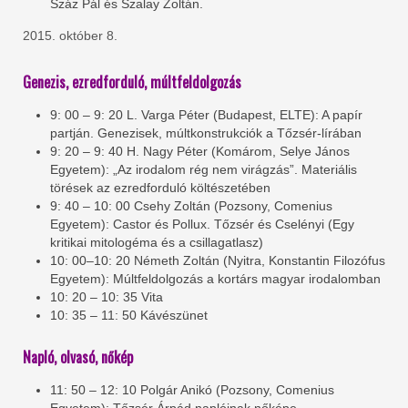
Száz Pál és Szalay Zoltán.
2015. október 8.
Genezis, ezredforduló, múltfeldolgozás
9: 00 – 9: 20 L. Varga Péter (Budapest, ELTE): A papír
partján. Genezisek, múltkonstrukciók a Tőzsér-lírában
9: 20 – 9: 40 H. Nagy Péter (Komárom, Selye János
Egyetem): „Az irodalom rég nem virágzás”. Materiális
törések az ezredforduló költészetében
9: 40 – 10: 00 Csehy Zoltán (Pozsony, Comenius
Egyetem): Castor és Pollux. Tőzsér és Cselényi (Egy
kritikai mitologéma és a csillagatlasz)
10: 00–10: 20 Németh Zoltán (Nyitra, Konstantin Filozófus
Egyetem): Múltfeldolgozás a kortárs magyar irodalomban
10: 20 – 10: 35 Vita
10: 35 – 11: 50 Kávészünet
Napló, olvasó, nőkép
11: 50 – 12: 10 Polgár Anikó (Pozsony, Comenius