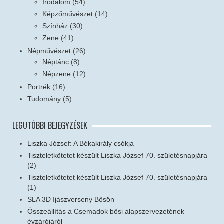
Irodalom
(54)
Képzőművészet
(14)
Színház
(30)
Zene
(41)
Népművészet
(26)
Néptánc
(8)
Népzene
(12)
Portrék
(16)
Tudomány
(5)
LEGUTÓBBI BEJEGYZÉSEK
Liszka József: A Békakirály csókja
Tiszteletkötetet készült Liszka József 70. születésnapjára
(2)
Tiszteletkötetet készült Liszka József 70. születésnapjára
(1)
SLA 3D íjászverseny Bősön
Összeállítás a Csemadok bősi alapszervezetének
évzárójáról