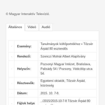
© Magyar Interaktív Televízió.
Általános
Videó
Audió
Tanulmányok költőportrékhoz • Tőzsér
Esemény:
Árpád 80 esztendős
Rendező:
Szenczi Molnár Albert Alapítvány
Pozsonyi Magyar Intézet, Bratislava,
Helyszín:
Palisády 54 / Pozsony, Védcölöp utca
54.
Egyetemi oktatók, Tőzsér Árpád,
Résztvevők:
közönség
Dátum:
2015. 10. 7-8.
../2015/2015-10-7-8 Tőzsér Árpád 80
Fájlok helye