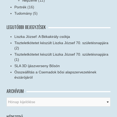
Népzene
(12)
Portrék
(16)
Tudomány
(5)
LEGUTÓBBI BEJEGYZÉSEK
Liszka József: A Békakirály csókja
Tiszteletkötetet készült Liszka József 70. születésnapjára
(2)
Tiszteletkötetet készült Liszka József 70. születésnapjára
(1)
SLA 3D íjászverseny Bősön
Összeállítás a Csemadok bősi alapszervezetének
évzárójáról
ARCHÍVUM