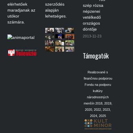
elérhetőek
szerződés
szép rózsa
maradjanak az
alapján
népzenei
utókor
lehetséges.
vetélkedő
számára.
országos
döntője
2013-11-23
Támogatók
Realizované s
finančnou podporou
Fondu na podporu
kultúry
národnostných
menšín 2018, 2019,
2020, 2022, 2023,
2024, 2025