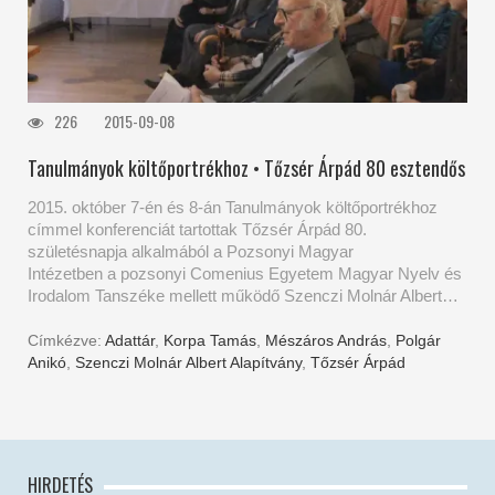
226
2015-09-08
Tanulmányok költőportrékhoz • Tőzsér Árpád 80 esztendős
2015. október 7-én és 8-án Tanulmányok költőportrékhoz
címmel konferenciát tartottak Tőzsér Árpád 80.
születésnapja alkalmából a Pozsonyi Magyar
Intézetben a pozsonyi Comenius Egyetem Magyar Nyelv és
Irodalom Tanszéke mellett működő Szenczi Molnár Albert…
Címkézve:
Adattár
,
Korpa Tamás
,
Mészáros András
,
Polgár
Anikó
,
Szenczi Molnár Albert Alapítvány
,
Tőzsér Árpád
HIRDETÉS