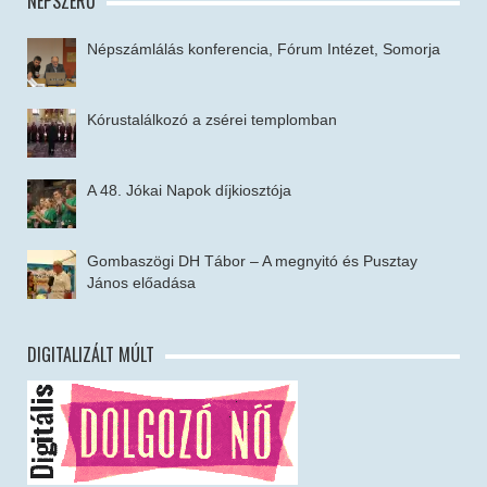
NÉPSZERŰ
Népszámlálás konferencia, Fórum Intézet, Somorja
Kórustalálkozó a zsérei templomban
A 48. Jókai Napok díjkiosztója
Gombaszögi DH Tábor – A megnyitó és Pusztay
János előadása
DIGITALIZÁLT MÚLT