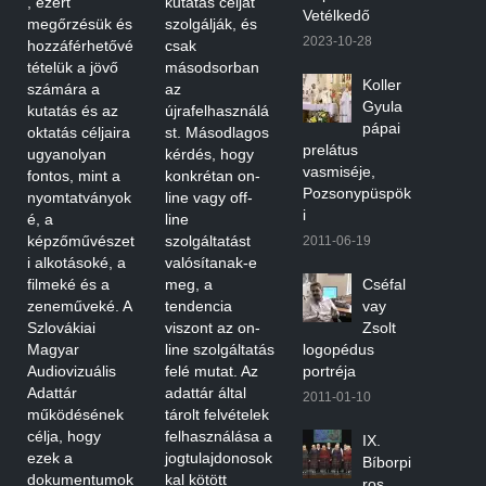
, ezért
kutatás célját
Vetélkedő
megőrzésük és
szolgálják, és
2023-10-28
hozzáférhetővé
csak
tételük a jövő
másodsorban
Koller
számára a
az
Gyula
kutatás és az
újrafelhasználá
pápai
oktatás céljaira
st. Másodlagos
prelátus
ugyanolyan
kérdés, hogy
vasmiséje,
fontos, mint a
konkrétan on-
Pozsonypüspök
nyomtatványok
line vagy off-
i
é, a
line
képzőművészet
szolgáltatást
2011-06-19
i alkotásoké, a
valósítanak-e
filmeké és a
meg, a
Cséfal
zeneműveké. A
tendencia
vay
Szlovákiai
viszont az on-
Zsolt
Magyar
line szolgáltatás
logopédus
Audiovizuális
felé mutat. Az
portréja
Adattár
adattár által
2011-01-10
működésének
tárolt felvételek
célja, hogy
felhasználása a
IX.
ezek a
jogtulajdonosok
Bíborpi
dokumentumok
kal kötött
ros