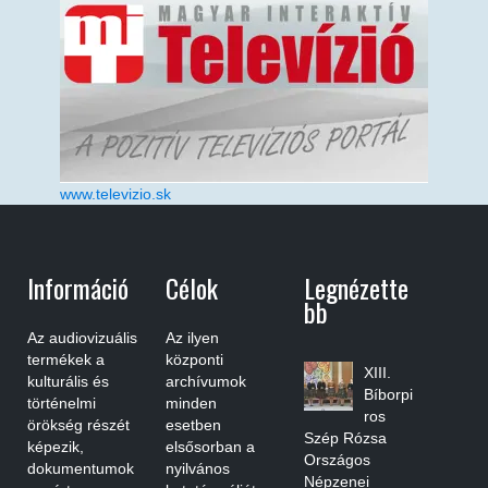
www.televizio.sk
Információ
Célok
Legnézette
Bb
Az audiovizuális
Az ilyen
termékek a
központi
XIII.
kulturális és
archívumok
Bíborpi
történelmi
minden
ros
örökség részét
esetben
Szép Rózsa
képezik,
elsősorban a
Országos
dokumentumok
nyilvános
Népzenei