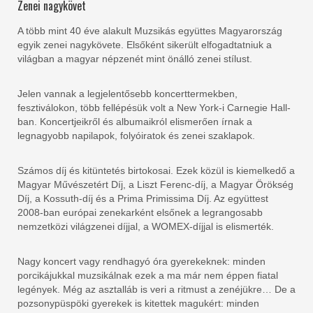
Zenei nagykövet
A több mint 40 éve alakult Muzsikás együttes Magyarország
egyik zenei nagykövete. Elsőként sikerült elfogadtatniuk a
világban a magyar népzenét mint önálló zenei stílust.
Jelen vannak a legjelentősebb koncerttermekben,
fesztiválokon, több fellépésük volt a New York-i Carnegie Hall-
ban. Koncertjeikről és albumaikról elismerően írnak a
legnagyobb napilapok, folyóiratok és zenei szaklapok.
Számos díj és kitüntetés birtokosai. Ezek közül is kiemelkedő a
Magyar Művészetért Díj, a Liszt Ferenc-díj, a Magyar Örökség
Díj, a Kossuth-díj és a Prima Primissima Díj. Az együttest
2008-ban európai zenekarként elsőnek a legrangosabb
nemzetközi világzenei díjjal, a WOMEX-díjjal is elismerték.
Nagy koncert vagy rendhagyó óra gyerekeknek: minden
porcikájukkal muzsikálnak ezek a ma már nem éppen fiatal
legények. Még az asztalláb is veri a ritmust a zenéjükre… De a
pozsonypüspöki gyerekek is kitettek magukért: minden