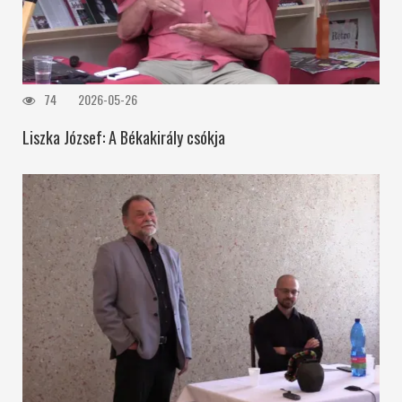
74
2026-05-26
Liszka József: A Békakirály csókja