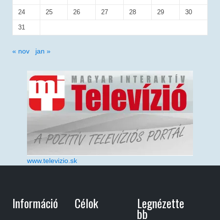
24
25
26
27
28
29
30
31
« nov
jan »
www.televizio.sk
Információ
Célok
Legnézette
Bb