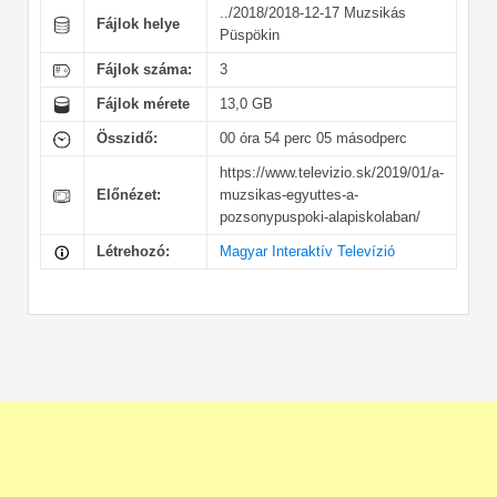
../2018/2018-12-17 Muzsikás
Fájlok helye
Püspökin
Fájlok száma:
3
Fájlok mérete
13,0 GB
Összidő:
00 óra 54 perc 05 másodperc
https://www.televizio.sk/2019/01/a-
Előnézet:
muzsikas-egyuttes-a-
pozsonypuspoki-alapiskolaban/
Létrehozó:
Magyar Interaktív Televízió