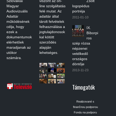
Szlovákiai
viszont az on-
Zsolt
Magyar
line szolgáltatás
logopédus
Audiovizuális
felé mutat. Az
portréja
Adattár
adattár által
2011-01-10
működésének
tárolt felvételek
célja, hogy
felhasználása a
IX.
ezek a
jogtulajdonosok
Bíborpi
dokumentumok
kal kötött
ros
elérhetőek
szerződés
szép rózsa
maradjanak az
alapján
népzenei
utókor
lehetséges.
vetélkedő
számára.
országos
döntője
2013-11-23
Támogatók
Realizované s
finančnou podporou
Fondu na podporu