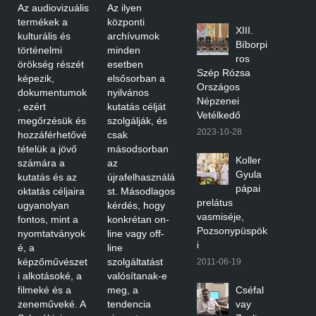
Az audiovizuális
Az ilyen
termékek a
központi
XIII.
kulturális és
archívumok
Bíborpi
történelmi
minden
ros
örökség részét
esetben
Szép Rózsa
képezik,
elsősorban a
Országos
dokumentumok
nyilvános
Népzenei
, ezért
kutatás célját
Vetélkedő
megőrzésük és
szolgálják, és
2023-10-28
hozzáférhetővé
csak
tételük a jövő
másodsorban
Koller
számára a
az
Gyula
kutatás és az
újrafelhasználá
pápai
oktatás céljaira
st. Másodlagos
prelátus
ugyanolyan
kérdés, hogy
vasmiséje,
fontos, mint a
konkrétan on-
Pozsonypüspök
nyomtatványok
line vagy off-
i
é, a
line
képzőművészet
szolgáltatást
2011-06-19
i alkotásoké, a
valósítanak-e
filmeké és a
meg, a
Cséfal
zeneműveké. A
tendencia
vay