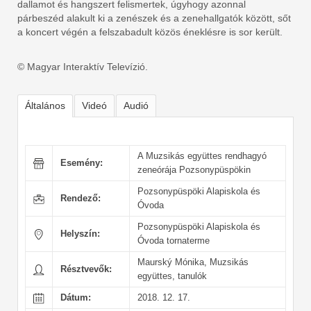
dallamot és hangszert felismertek, úgyhogy azonnal
párbeszéd alakult ki a zenészek és a zenehallgatók között, sőt
a koncert végén a felszabadult közös éneklésre is sor került.
© Magyar Interaktív Televízió.
Általános
Videó
Audió
A Muzsikás együttes rendhagyó
Esemény:
zeneórája Pozsonypüspökin
Pozsonypüspöki Alapiskola és
Rendező:
Óvoda
Pozsonypüspöki Alapiskola és
Helyszín:
Óvoda tornaterme
Maurský Mónika, Muzsikás
Résztvevők:
együttes, tanulók
Dátum:
2018. 12. 17.