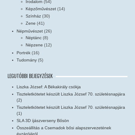
Irodalom
(54)
Képzőművészet
(14)
Színház
(30)
Zene
(41)
Népművészet
(26)
Néptánc
(8)
Népzene
(12)
Portrék
(16)
Tudomány
(5)
LEGUTÓBBI BEJEGYZÉSEK
Liszka József: A Békakirály csókja
Tiszteletkötetet készült Liszka József 70. születésnapjára
(2)
Tiszteletkötetet készült Liszka József 70. születésnapjára
(1)
SLA 3D íjászverseny Bősön
Összeállítás a Csemadok bősi alapszervezetének
évzárójáról