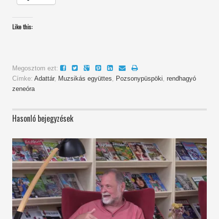
Like this:
Megosztom ezt:
Címke:
Adattár
,
Muzsikás együttes
,
Pozsonypüspöki
,
rendhagyó
zeneóra
Hasonló bejegyzések