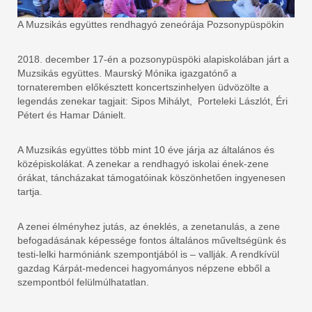
A Muzsikás együttes rendhagyó zeneórája Pozsonypüspökin
2018. december 17-én a pozsonypüspöki alapiskolában járt a
Muzsikás együttes. Maurský Mónika igazgatónő a
tornateremben előkésztett koncertszinhelyen üdvözölte a
legendás zenekar tagjait: Sipos Mihályt, Porteleki Lászlót, Éri
Pétert és Hamar Dánielt.
A Muzsikás együttes több mint 10 éve járja az általános és
középiskolákat. A zenekar a rendhagyó iskolai ének-zene
órákat, táncházakat támogatóinak köszönhetően ingyenesen
tartja.
A zenei élményhez jutás, az éneklés, a zenetanulás, a zene
befogadásának képessége fontos általános műveltségünk és
testi-lelki harmóniánk szempontjából is – vallják. A rendkívül
gazdag Kárpát-medencei hagyományos népzene ebből a
szempontból felülmúlhatatlan.