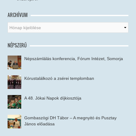
ARCHÍVUM
NÉPSZERŰ
Népszámlálás konferencia, Fórum Intézet, Somorja
Kórustalálkozó a zsérei templomban
A 48. Jókai Napok díjkiosztója
Gombaszögi DH Tábor – A megnyitó és Pusztay
János előadása