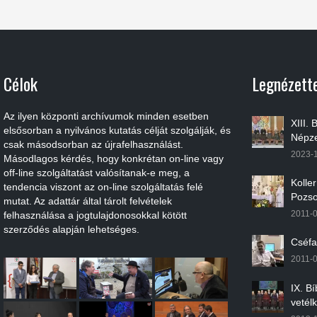
Célok
Legnézett
Az ilyen központi archívumok minden esetben
XIII.
elsősorban a nyilvános kutatás célját szolgálják, és
Népze
csak másodsorban az újrafelhasználást.
2023-
Másodlagos kérdés, hogy konkrétan on-line vagy
off-line szolgáltatást valósítanak-e meg, a
Kolle
tendencia viszont az on-line szolgáltatás felé
Pozso
mutat. Az adattár által tárolt felvételek
2011-
felhasználása a jogtulajdonosokkal kötött
szerződés alapján lehetséges.
Cséfa
2011-
IX. B
vetél