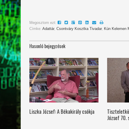
Megosztom ezt:
Címke:
Adattár
,
Csontváry Kosztka Tivadar
,
Kún Kelemen M
Hasonló bejegyzések
Liszka József: A Békakirály csókja
Tiszteletkö
József 70. 