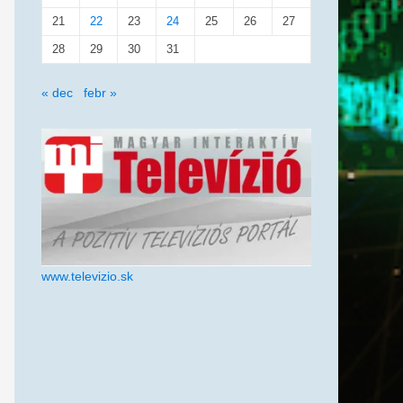
21
22
23
24
25
26
27
28
29
30
31
« dec
febr »
www.televizio.sk