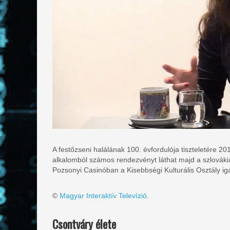
A festőzseni halálának 100. évfordulója tiszteletére
alkalomból számos rendezvényt láthat majd a szlováki
Pozsonyi Casinóban a Kisebbségi Kulturális Osztály ig
©
Magyar Interaktív Televízió
.
Csontváry élete