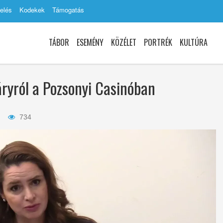
elés
Kodekek
Támogatás
TÁBOR
ESEMÉNY
KÖZÉLET
PORTRÉK
KULTÚRA
ryról a Pozsonyi Casinóban
734