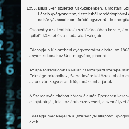
július 5-én született Kis-Szebenben, a mostani Szl
László gyógyszerész, tiszteletből rendőrkapitányi 
és kártyázással nem törődő egyszerű, de energikus
Csontváry az elemi iskolát szülővárosában kezdte, ám 
„pillét”, kőzetet és a madarakat válogatni.
Édesapja a Kis-szebeni gyógyszertárat eladta, az 1863-
anyám rokonaihoz Ung-megyébe, pihenni”.
Az apa forradalomban vállalt császárpárti szerepe mia
Felesége rokonaihoz, Szerednyére költöztek, ahol a cs
az ungvári kegyesrendi főgimnáziumba jártak.
A Szerednyén eltöltött három év után Eperjesen kereske
csínját-bínját, felelt az árubeszerzésért, a személyzet 
Édesapja megelégelve a „szerednyei állapotot” gyógysz
éveit.