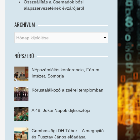
Összeállítás a Csemadok bősi
alapszervezetének évzárójáról
ARCHÍVUM
NÉPSZERŰ
Népszámlálás konferencia, Fórum
Intézet, Somorja
Kórustalálkozó a zsérei templomban
A 48. Jókai Napok díjkiosztója
Gombaszögi DH Tábor – A megnyitó
és Pusztay János előadása