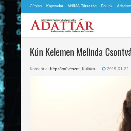
Címlap
Kapcsolat
ANIMA Társaság
Rólunk
Adatkez
Kún Kelemen Melinda Csontvá
Kategória:
Képzőművészet
,
Kultúra
2019-01-22