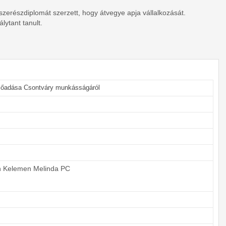
zerészdiplomát szerzett, hogy átvegye apja vállalkozását.
lytant tanult.
lőadása Csontváry munkásságáról
n Kelemen Melinda PC