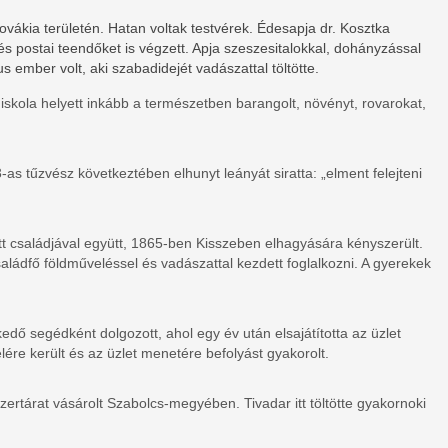
ovákia területén. Hatan voltak testvérek. Édesapja dr. Kosztka
és postai teendőket is végzett. Apja szeszesitalokkal, dohányzással
 ember volt, aki szabadidejét vadászattal töltötte.
iskola helyett inkább a természetben barangolt, növényt, rovarokat,
as tűzvész következtében elhunyt leányát siratta: „elment felejteni
tt családjával együtt, 1865-ben Kisszeben elhagyására kényszerült.
aládfő földműveléssel és vadászattal kezdett foglalkozni. A gyerekek
dő segédként dolgozott, ahol egy év után elsajátította az üzlet
élére került és az üzlet menetére befolyást gyakorolt.
ertárat vásárolt Szabolcs-megyében. Tivadar itt töltötte gyakornoki