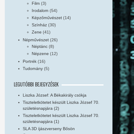
Film
(3)
Irodalom
(54)
Képzőművészet
(14)
Színház
(30)
Zene
(41)
Népművészet
(26)
Néptánc
(8)
Népzene
(12)
Portrék
(16)
Tudomány
(5)
LEGUTÓBBI BEJEGYZÉSEK
Liszka József: A Békakirály csókja
Tiszteletkötetet készült Liszka József 70.
születésnapjára (2)
Tiszteletkötetet készült Liszka József 70.
születésnapjára (1)
SLA 3D íjászverseny Bősön