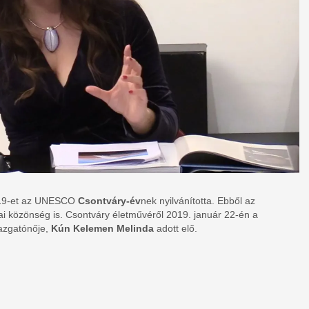
 2019-et az UNESCO
Csontváry-év
nek nyilvánította. Ebből az
ai közönség is. Csontváry életművéről 2019. január 22-én a
azgatónője,
Kún Kelemen Melinda
adott elő.