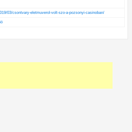
2019/03/csontvary-eletmuverol-volt-szo-a-pozsonyi-casinoban/
ió