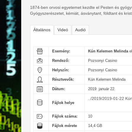
1874-ben orvosi egyetemet kezdte el Pesten és gyógys
Gyógyszerészetet, kémiát, ásványtant, földtant és kristá
Általános
Videó
Audió
Esemény:
Kún Kelemen Melinda
e
Rendező:
Pozsonyi Casino
Helyszín:
Pozsonyi Casino
Résztvevők:
Kún Kelemen Melinda
Dátum:
2019. január 22.
../2019/2019-01-22 Kú
Fájlok helye
Fájlok száma:
10
Fájlok mérete
14,4 GB