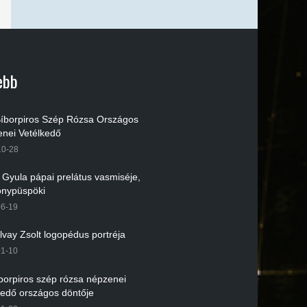
ebb
 Bíborpiros Szép Rózsa Országos
nei Vetélkedő
10-28
r Gyula pápai prelátus vasmiséje,
nypüspöki
06-19
lvay Zsolt logopédus portréja
01-10
íborpiros szép rózsa népzenei
kedő országos döntője