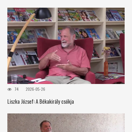
74
2026-05-26
Liszka József: A Békakirály csókja