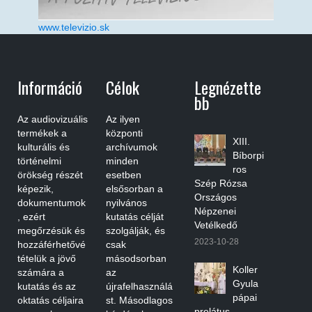
www.televizio.sk
Információ
Célok
Legnézette
Bb
Az audiovizuális
Az ilyen
termékek a
központi
XIII.
kulturális és
archívumok
Bíborpi
történelmi
minden
ros
örökség részét
esetben
Szép Rózsa
képezik,
elsősorban a
Országos
dokumentumok
nyilvános
Népzenei
, ezért
kutatás célját
Vetélkedő
megőrzésük és
szolgálják, és
2023-10-28
hozzáférhetővé
csak
tételük a jövő
másodsorban
Koller
számára a
az
Gyula
kutatás és az
újrafelhasználá
pápai
oktatás céljaira
st. Másodlagos
prelátus