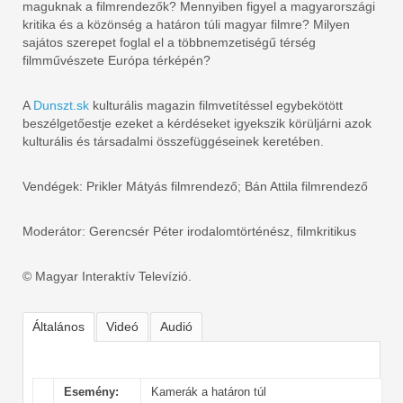
maguknak a filmrendezők? Mennyiben figyel a magyarországi
kritika és a közönség a határon túli magyar filmre? Milyen
sajátos szerepet foglal el a többnemzetiségű térség
filmművészete Európa térképén?
A
Dunszt.sk
kulturális magazin filmvetítéssel egybekötött
beszélgetőestje ezeket a kérdéseket igyekszik körüljárni azok
kulturális és társadalmi összefüggéseinek keretében.
Vendégek: Prikler Mátyás filmrendező; Bán Attila filmrendező
Moderátor: Gerencsér Péter irodalomtörténész, filmkritikus
© Magyar Interaktív Televízió.
Általános
Videó
Audió
Esemény:
Kamerák a határon túl