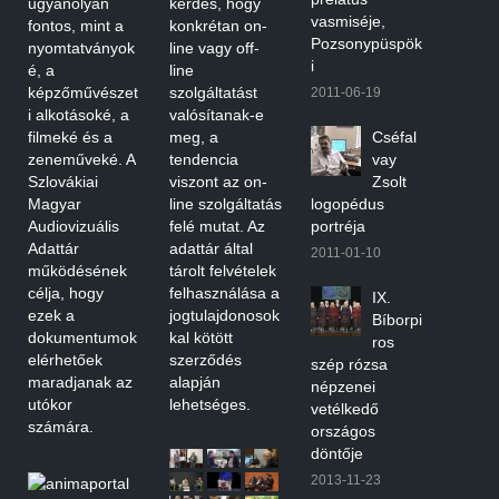
ugyanolyan
kérdés, hogy
vasmiséje,
fontos, mint a
konkrétan on-
Pozsonypüspök
nyomtatványok
line vagy off-
i
é, a
line
képzőművészet
szolgáltatást
2011-06-19
i alkotásoké, a
valósítanak-e
filmeké és a
meg, a
Cséfal
zeneműveké. A
tendencia
vay
Szlovákiai
viszont az on-
Zsolt
Magyar
line szolgáltatás
logopédus
Audiovizuális
felé mutat. Az
portréja
Adattár
adattár által
2011-01-10
működésének
tárolt felvételek
célja, hogy
felhasználása a
IX.
ezek a
jogtulajdonosok
Bíborpi
dokumentumok
kal kötött
ros
elérhetőek
szerződés
szép rózsa
maradjanak az
alapján
népzenei
utókor
lehetséges.
vetélkedő
számára.
országos
döntője
2013-11-23