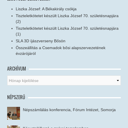
Liszka József: A Békakirály csókja
Tiszteletkötetet készült Liszka József 70. születésnapjára
(2)
Tiszteletkötetet készült Liszka József 70. születésnapjára
(1)
SLA 3D íjászverseny Bősön
Összeállítás a Csemadok bősi alapszervezetének
évzárójáról
ARCHÍVUM
NÉPSZERŰ
Népszámlálás konferencia, Fórum Intézet, Somorja