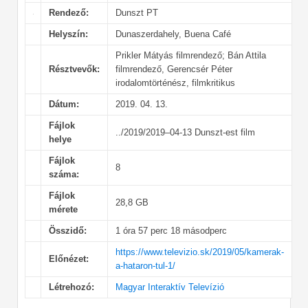
Rendező:
Dunszt PT
Helyszín:
Dunaszerdahely, Buena Café
Prikler Mátyás filmrendező; Bán Attila
Résztvevők:
filmrendező, Gerencsér Péter
irodalomtörténész, filmkritikus
Dátum:
2019. 04. 13.
Fájlok
../2019/2019–04-13 Dunszt-est film
helye
Fájlok
8
száma:
Fájlok
28,8 GB
mérete
Összidő:
1 óra 57 perc 18 másodperc
https://www.televizio.sk/2019/05/kamerak-
Előnézet:
a-hataron-tul-1/
Létrehozó:
Magyar Interaktív Televízió