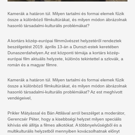
Kamerák a határon túl. Milyen tartalmi és formai elemek fűzik
össze a különböző filmkultúrákat, és milyen módon ábrázolnak
hasonló társadalmi-kulturális problémákat?
A kortárs közép-európai filmművészet helyzetéről rendeztek
beszélgetést 2019. április 13-án a Dunszt-estek keretében
Dunaszerdahelyen.Az est központi témája a kortárs közép-
európai film aktuális helyzete, különös tekintettel a szlovák, a
román és a magyar filmre.
Kamerák a határon túl. Milyen tartalmi és formai elemek fűzik
össze a különböző filmkultúrákat, és milyen módon ábrázolnak
hasonló társadalmi-kulturális problémákat? Az est meghívott
vendégeivel,
Prikler Mátyással és Bán Attilával arról beszélget a moderátor,
Gerencsér Péter, hogy a kisebbségi helyzet milyen speciális
kihívás elé állítja a filmes alkotókat. A többnyelvűségből és a
multikulturális helyzetből mennyiben kovácsolhatnak előnyt