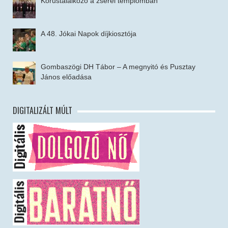
Kórustalálkozó a zsérei templomban
A 48. Jókai Napok díjkiosztója
Gombaszögi DH Tábor – A megnyitó és Pusztay
János előadása
DIGITALIZÁLT MÚLT