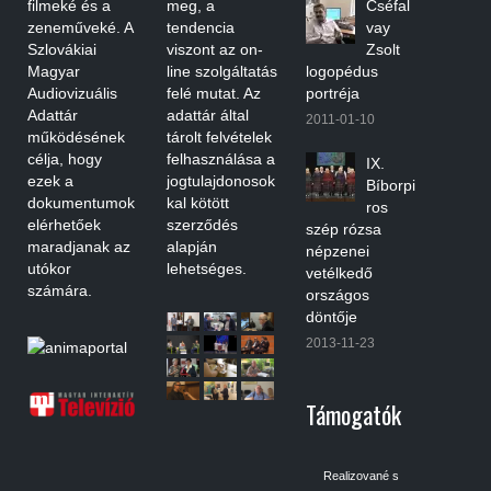
filmeké és a
meg, a
Cséfal
zeneműveké. A
tendencia
vay
Szlovákiai
viszont az on-
Zsolt
Magyar
line szolgáltatás
logopédus
Audiovizuális
felé mutat. Az
portréja
Adattár
adattár által
2011-01-10
működésének
tárolt felvételek
célja, hogy
felhasználása a
IX.
ezek a
jogtulajdonosok
Bíborpi
dokumentumok
kal kötött
ros
elérhetőek
szerződés
szép rózsa
maradjanak az
alapján
népzenei
utókor
lehetséges.
vetélkedő
számára.
országos
döntője
2013-11-23
Támogatók
Realizované s