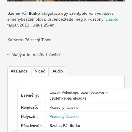
Szeles Pál Ildikó
világutazó egy szentpétervári vetítéses
élménybeszámolóval örvendeztette meg a Pozsonyi
Casino
tagjait 2019. június 25-én.
Kamera: Pálszegi Tibor.
© Magyar Interaktív Televízió.
Általános
Videó
Audió
Észak Velencéje, Szentpétervár –
Esemény:
vetítettképes előadás
Rendező:
Pozsonyi Casino
Helyszín:
Pozsonyi Casino
Résztvevők:
Szeles Pál Ildikó