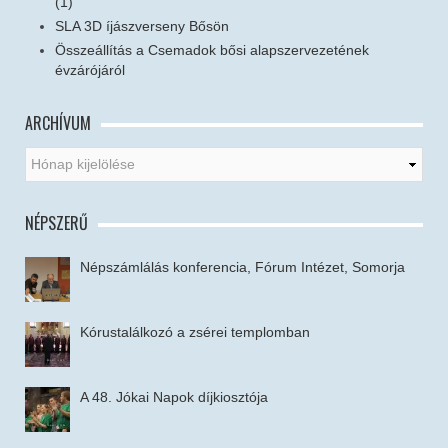
(1)
SLA 3D íjászverseny Bősön
Összeállítás a Csemadok bősi alapszervezetének
évzárójáról
ARCHÍVUM
NÉPSZERŰ
Népszámlálás konferencia, Fórum Intézet, Somorja
Kórustalálkozó a zsérei templomban
A 48. Jókai Napok díjkiosztója