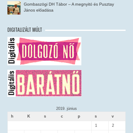
Gombaszögi DH Tábor – A megnyitó és Pusztay
János előadása
DIGITALIZÁLT MÚLT
2019. június
h
K
s
c
p
s
v
1
2