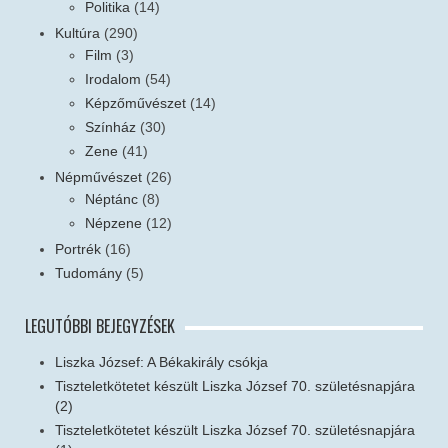
Politika
(14)
Kultúra
(290)
Film
(3)
Irodalom
(54)
Képzőművészet
(14)
Színház
(30)
Zene
(41)
Népművészet
(26)
Néptánc
(8)
Népzene
(12)
Portrék
(16)
Tudomány
(5)
LEGUTÓBBI BEJEGYZÉSEK
Liszka József: A Békakirály csókja
Tiszteletkötetet készült Liszka József 70. születésnapjára
(2)
Tiszteletkötetet készült Liszka József 70. születésnapjára