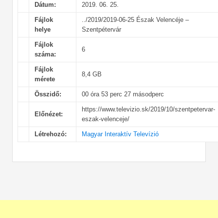
Dátum:
2019. 06. 25.
Fájlok
../2019/2019-06-25 Észak Velencéje –
helye
Szentpétervár
Fájlok
6
száma:
Fájlok
8,4 GB
mérete
Összidő:
00 óra 53 perc 27 másodperc
https://www.televizio.sk/2019/10/szentpetervar-
Előnézet:
eszak-velenceje/
Létrehozó:
Magyar Interaktív Televízió