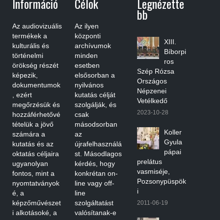
Információ
Célok
Legnézette
Bb
Az audiovizuális
Az ilyen
termékek a
központi
XIII.
kulturális és
archívumok
Bíborpi
történelmi
minden
ros
örökség részét
esetben
Szép Rózsa
képezik,
elsősorban a
Országos
dokumentumok
nyilvános
Népzenei
, ezért
kutatás célját
Vetélkedő
megőrzésük és
szolgálják, és
2023-10-28
hozzáférhetővé
csak
tételük a jövő
másodsorban
Koller
számára a
az
Gyula
kutatás és az
újrafelhasználá
pápai
oktatás céljaira
st. Másodlagos
prelátus
ugyanolyan
kérdés, hogy
vasmiséje,
fontos, mint a
konkrétan on-
Pozsonypüspök
nyomtatványok
line vagy off-
i
é, a
line
képzőművészet
szolgáltatást
2011-06-19
i alkotásoké, a
valósítanak-e