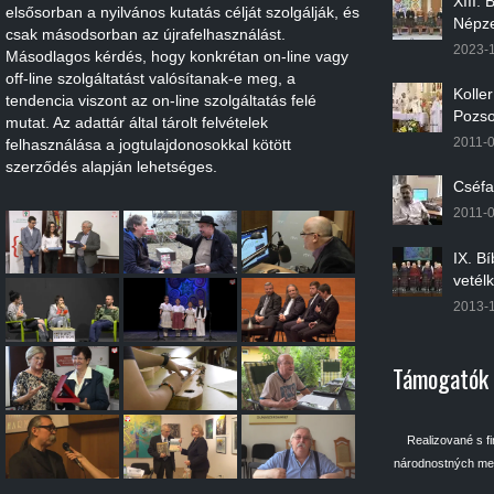
XIII.
elsősorban a nyilvános kutatás célját szolgálják, és
Népze
csak másodsorban az újrafelhasználást.
2023-
Másodlagos kérdés, hogy konkrétan on-line vagy
off-line szolgáltatást valósítanak-e meg, a
Kolle
tendencia viszont az on-line szolgáltatás felé
Pozso
mutat. Az adattár által tárolt felvételek
2011-
felhasználása a jogtulajdonosokkal kötött
szerződés alapján lehetséges.
Cséfa
2011-
IX. B
vetél
2013-
Támogatók
Realizované s f
národnostných men