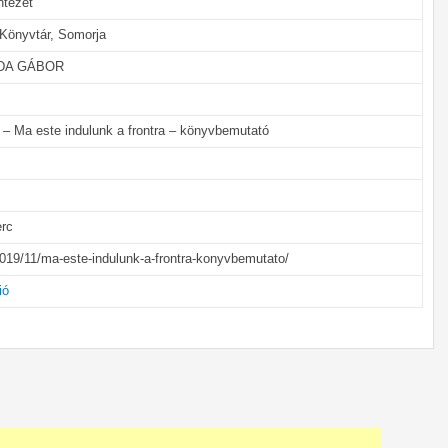
ntézet
 Könyvtár, Somorja
DA GÁBOR
 – Ma este indulunk a frontra – könyvbemutató
erc
2019/11/ma-este-indulunk-a-frontra-konyvbemutato/
ió