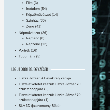
Film
(3)
Irodalom
(54)
Képzőművészet
(14)
Színház
(30)
Zene
(41)
Népművészet
(26)
Néptánc
(8)
Népzene
(12)
Portrék
(16)
Tudomány
(5)
LEGUTÓBBI BEJEGYZÉSEK
Liszka József: A Békakirály csókja
Tiszteletkötetet készült Liszka József 70.
születésnapjára (2)
Tiszteletkötetet készült Liszka József 70.
születésnapjára (1)
SLA 3D íjászverseny Bősön