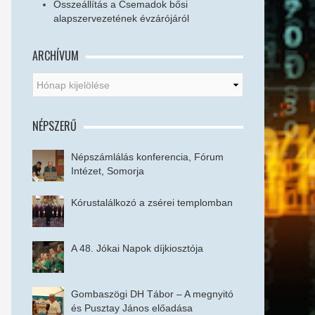
Összeállítás a Csemadok bősi
alapszervezetének évzárójáról
ARCHÍVUM
NÉPSZERŰ
Népszámlálás konferencia, Fórum
Intézet, Somorja
Kórustalálkozó a zsérei templomban
A 48. Jókai Napok díjkiosztója
Gombaszögi DH Tábor – A megnyitó
és Pusztay János előadása