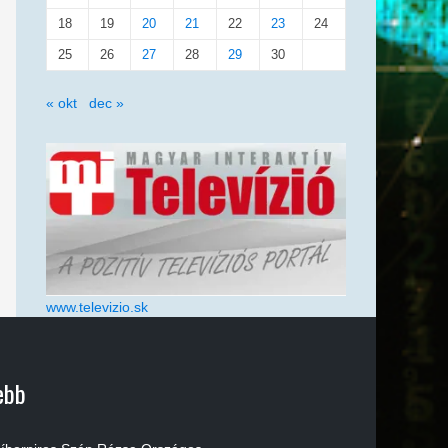
18
19
20
21
22
23
24
25
26
27
28
29
30
« okt
dec »
www.televizio.sk
ebb