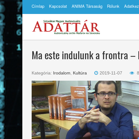
Címlap
Kapcsolat
ANIMA Társaság
Rólunk
Adatkez
Ma este indulunk a frontra –
Kategória:
Irodalom
,
Kultúra
2019-11-07
8