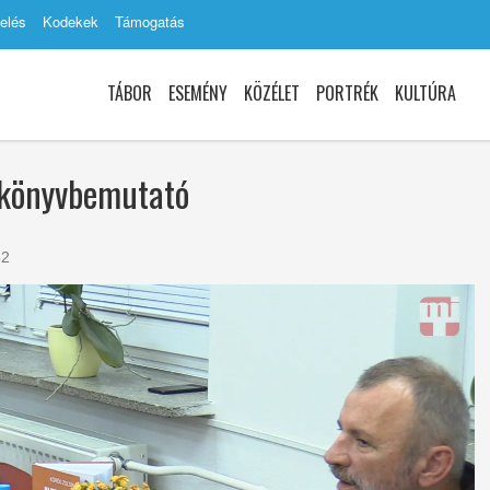
elés
Kodekek
Támogatás
TÁBOR
ESEMÉNY
KÖZÉLET
PORTRÉK
KULTÚRA
 könyvbemutató
2