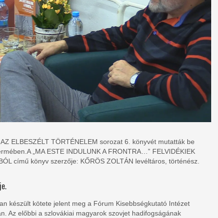
át, AZ ELBESZÉLT TÖRTÉNELEM sorozat 6. könyvét mutatták be
ermében.
A „MA ESTE INDULUNK A FRONTRA…” FELVIDÉKIEK
ímű könyv szerzője: KŐRÖS ZOLTÁN levéltáros, történész.
e.
an készült kötete jelent meg a Fórum Kisebbségkutató Intézet
. Az előbbi a szlovákiai magyarok szovjet hadifogságának