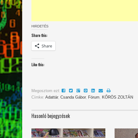
HIRDETÉS
Share this:
Share
Like this:
Megosztom ezt:
Címke:
Adattár
,
Csanda Gábor
,
Fórum
,
KŐRÖS ZOLTÁN
Hasonló bejegyzések