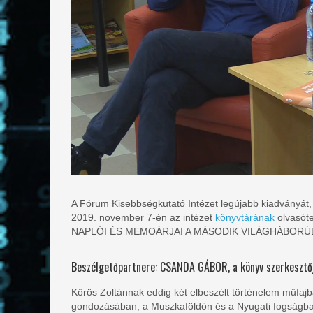
A Fórum Kisebbségkutató Intézet legújabb kiadvány
2019. november 7-én az intézet
könyvtárának
olvasót
NAPLÓI ÉS MEMOÁRJAI A MÁSODIK VILÁGHÁBORÚBÓL c
Beszélgetőpartnere: CSANDA GÁBOR, a könyv szerkesztőj
Kőrös Zoltánnak eddig két elbeszélt történelem műfajb
gondozásában, a Muszkaföldön és a Nyugati fogságban