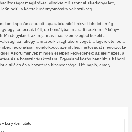
cia hadifogságot megjárókét. Mindkét mű azonnal sikerkönyv lett,
d időn belül a kötetek utánnyomására volt szükség.
nelem kapcsán szerzett tapasztalataiból: akivel lehetett, még
gy-egy fontosnak ítélt, de homályban maradt részletre. A könyv
li. Mindegyiknek az írója más-más szemszögből közelít a
 valósághoz, ahogy a második világháború végét, a lágeréletet és a
ember, racionálisan gondolkodó, szemfüles, méltóságát megőrző, ki-
ggel. A körülmények minden esetben kegyetlenek: az élelmezés, a
 életére és a hosszú várakozásra. Egyvalami közös bennük: a háború
nt a túlélés és a hazatérés bizonyossága. Hét napló, amely
ra – könyvbemutató