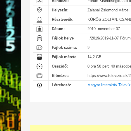
Rendező:
Fórum Kisebbségkutató I
Helyszín:
Zalabai Zsigmond Városi
Résztvevők:
KŐRÖS ZOLTÁN, CSAN
Dátum:
2019. november 07.
Fájlok helye
../2019/2019-11-07 Fórum
Fájlok száma:
9
Fájlok mérete
14,2 GB
Összidő:
0 óra 58 perc 40 másodp
Előnézet:
https://www.televizio.sk/
Létrehozó:
Magyar Interaktív Televíz