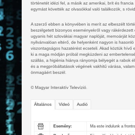
történetét idézi fel, a másik az amerikai, brit és fran
egymást követték az olvasókkal való találkozók, s rövi
A szerző ebben a könyvében is merít az elbeszélt törté
beszélgetett bizonyos eseményekről vagy rákérdezett e
ugyanis hét szlovákiai magyar naplóját, memoárját köz
nyilvánvalóan eltérő, de helyenként nagyon is hasonló
viszontagságos hazatérést ecseteli. Akad köztük hívő 
ki a maga módján próbál megküzdeni az embertelensé
szállás, a higiénia hiánya rányomja bélyegét a rabok
és a megpróbáltatások végének vakhitű várása, valami
önmagáért beszél.
© Magyar Interaktív Televízió.
Általános
Videó
Audió
Esemény:
Ma este indulunk a front