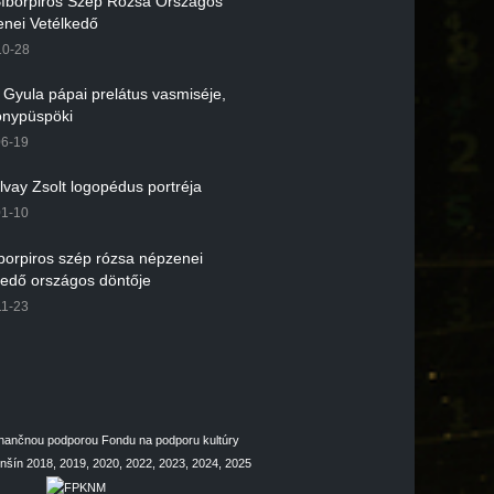
 Bíborpiros Szép Rózsa Országos
nei Vetélkedő
10-28
r Gyula pápai prelátus vasmiséje,
nypüspöki
06-19
lvay Zsolt logopédus portréja
01-10
íborpiros szép rózsa népzenei
kedő országos döntője
11-23
inančnou podporou Fondu na podporu kultúry
šín 2018, 2019, 2020, 2022, 2023, 2024, 2025