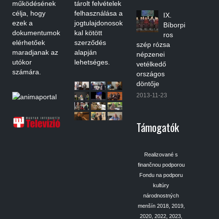
működésének
tárolt felvételek
célja, hogy
felhasználása a
IX.
ezek a
jogtulajdonosok
Bíborpi
dokumentumok
kal kötött
ros
elérhetőek
szerződés
szép rózsa
maradjanak az
alapján
népzenei
utókor
lehetséges.
vetélkedő
számára.
országos
döntője
2013-11-23
Támogatók
Realizované s
finančnou podporou
Fondu na podporu
kultúry
národnostných
menšín 2018, 2019,
2020, 2022, 2023,