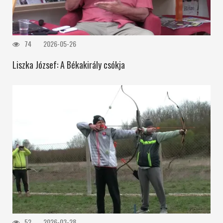
74
2026-05-26
Liszka József: A Békakirály csókja
52
2026-03-28