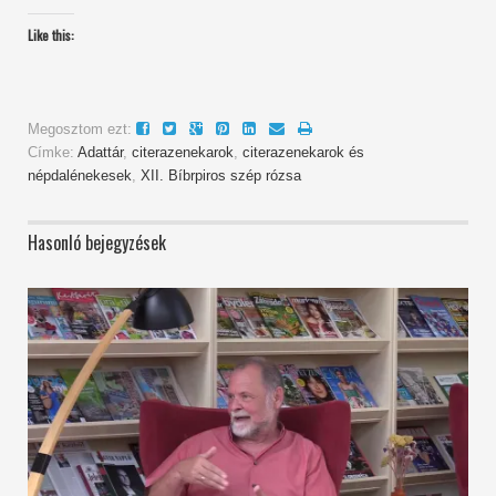
Like this:
Megosztom ezt:
Címke:
Adattár
,
citerazenekarok
,
citerazenekarok és
népdalénekesek
,
XII. Bíbrpiros szép rózsa
Hasonló bejegyzések