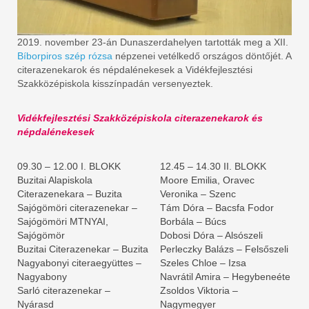
2019. november 23-án Dunaszerdahelyen tartották meg a XII.
Bíborpiros szép rózsa
népzenei vetélkedő országos döntőjét. A
citerazenekarok és népdalénekesek a Vidékfejlesztési
Szakközépiskola kisszínpadán versenyeztek.
Vidékfejlesztési Szakközépiskola citerazenekarok és
népdalénekesek
09.30 – 12.00 I. BLOKK
12.45 – 14.30 II. BLOKK
Buzitai Alapiskola
Moore Emilia, Oravec
Citerazenekara – Buzita
Veronika – Szenc
Sajógömöri citerazenekar –
Tám Dóra – Bacsfa Fodor
Sajógömöri MTNYAI,
Borbála – Búcs
Sajógömör
Dobosi Dóra – Alsószeli
Buzitai Citerazenekar – Buzita
Perleczky Balázs – Felsőszeli
Nagyabonyi citeraegyüttes –
Szeles Chloe – Izsa
Nagyabony
Navrátil Amira – Hegybeneéte
Sarló citerazenekar –
Zsoldos Viktoria –
Nyárasd
Nagymegyer