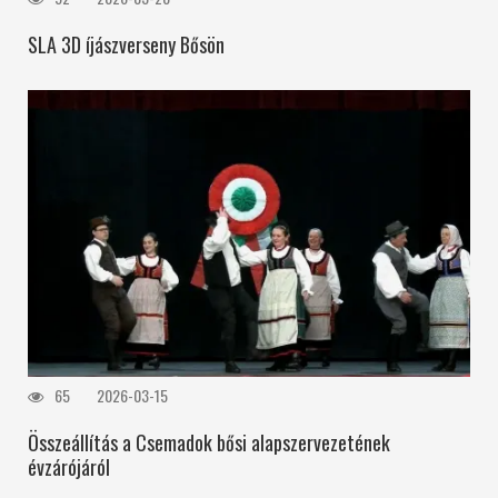
SLA 3D íjászverseny Bősön
65
2026-03-15
Összeállítás a Csemadok bősi alapszervezetének
évzárójáról