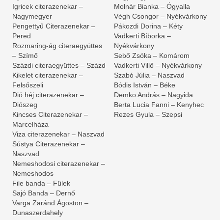
Igricek citerazenekar –
Molnár Bianka – Ógyalla
Nagymegyer
Végh Csongor – Nyékvárkony
Pengettyű Citerazenekar –
Pákozdi Dorina – Kéty
Pered
Vadkerti Bíborka –
Rozmaring-ág citeraegyüttes
Nyékvárkony
– Szímő
Sebő Zsóka – Komárom
Százdi citeraegyüttes – Százd
Vadkerti Villő – Nyékvárkony
Kikelet citerazenekar –
Szabó Júlia – Naszvad
Felsőszeli
Bódis István – Béke
Dió héj citerazenekar –
Demko András – Nagyida
Diószeg
Berta Lucia Fanni – Kenyhec
Kincses Citerazenekar –
Rezes Gyula – Szepsi
Marcelháza
Viza citerazenekar – Naszvad
Sústya Citerazenekar –
Naszvad
Nemeshodosi citerazenekar –
Nemeshodos
File banda – Fülek
Sajó Banda – Dernő
Varga Zaránd Ágoston –
Dunaszerdahely