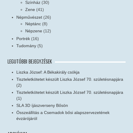
Színház
(30)
Zene
(41)
Népművészet
(26)
Néptánc
(8)
Népzene
(12)
Portrék
(16)
Tudomány
(5)
LEGUTÓBBI BEJEGYZÉSEK
Liszka József: A Békakirály csókja
Tiszteletkötetet készült Liszka József 70. születésnapjára
(2)
Tiszteletkötetet készült Liszka József 70. születésnapjára
(1)
SLA 3D íjászverseny Bősön
Összeállítás a Csemadok bősi alapszervezetének
évzárójáról