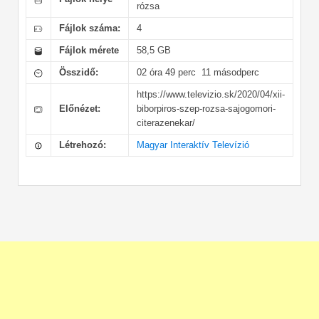
rózsa
Fájlok száma:
4
Fájlok mérete
58,5 GB
Összidő:
02 óra 49 perc 11 másodperc
https://www.televizio.sk/2020/04/xii-
Előnézet:
biborpiros-szep-rozsa-sajogomori-
citerazenekar/
Létrehozó:
Magyar Interaktív Televízió