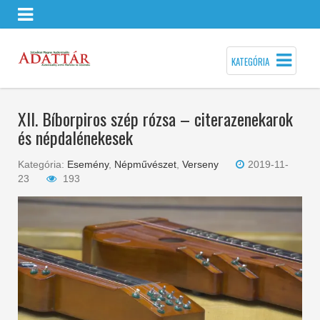
KATEGÓRIA
XII. Bíborpiros szép rózsa – citerazenekarok
és népdalénekesek
Kategória:
Esemény
,
Népművészet
,
Verseny
2019-11-
23
193