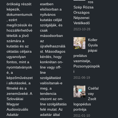
ros
örökség részét
esetben
Szép Rózsa
képezik,
elsősorban a
Országos
dokumentumok
nyilvános
Népzenei
, ezért
kutatás célját
Vetélkedő
megőrzésük és
szolgálják, és
2023-10-28
hozzáférhetővé
csak
tételük a jövő
másodsorban
Koller
számára a
az
Gyula
kutatás és az
újrafelhasználá
pápai
oktatás céljaira
st. Másodlagos
prelátus
ugyanolyan
kérdés, hogy
vasmiséje,
fontos, mint a
konkrétan on-
Pozsonypüspök
nyomtatványok
line vagy off-
i
é, a
line
képzőművészet
szolgáltatást
2011-06-19
i alkotásoké, a
valósítanak-e
filmeké és a
meg, a
Cséfal
zeneműveké. A
tendencia
vay
Szlovákiai
viszont az on-
Zsolt
Magyar
line szolgáltatás
logopédus
Audiovizuális
felé mutat. Az
portréja
Adattár
adattár által
2011-01-10