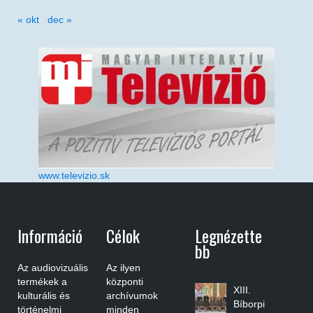
« okt
dec »
www.televizio.sk
Információ
Célok
Legnézette
Bb
Az audiovizuális
Az ilyen
termékek a
központi
XIII.
kulturális és
archívumok
Bíborpi
történelmi
minden