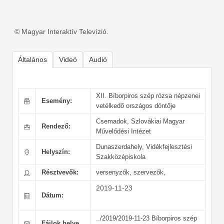
© Magyar Interaktív Televízió.
Általános
Videó
Audió
XII. Bíborpiros szép rózsa népzenei
Esemény:
vetélkedő országos döntője
Csemadok,
Szlovákiai Magyar
Rendező:
Művelődési Intézet
Dunaszerdahely, Vidékfejlesztési
Helyszín:
Szakközépiskola
Résztvevők:
versenyzők, szervezők,
2019-11-23
Dátum:
../2019/2019-11-23 Bíborpiros szép
Fájlok helye