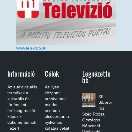
www.televizio.sk
Információ
Célok
Legnézette
Bb
Az audiovizuális
Az ilyen
termékek a
központi
XIII.
kulturális és
archívumok
Bíborpi
történelmi
minden
ros
örökség részét
esetben
Szép Rózsa
képezik,
elsősorban a
Országos
dokumentumok
nyilvános
Népzenei
, ezért
kutatás célját
Vetélkedő