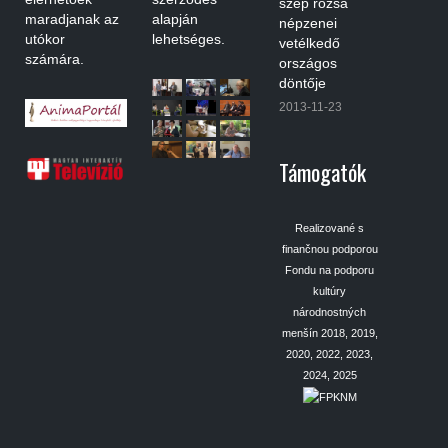
szép rózsa
maradjanak az
alapján
népzenei
utókor
lehetséges.
vetélkedő
számára.
országos
döntője
2013-11-23
Támogatók
Realizované s
finančnou podporou
Fondu na podporu
kultúry
národnostných
menšín 2018, 2019,
2020, 2022, 2023,
2024, 2025