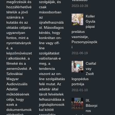
megőrzésük és
szolgálják, és
2023-10-28
hozzáférhetővé
csak
tételük a jövő
másodsorban
Koller
számára a
az
Gyula
kutatás és az
újrafelhasználá
pápai
oktatás céljaira
st. Másodlagos
prelátus
ugyanolyan
kérdés, hogy
vasmiséje,
fontos, mint a
konkrétan on-
Pozsonypüspök
nyomtatványok
line vagy off-
i
é, a
line
képzőművészet
szolgáltatást
2011-06-19
i alkotásoké, a
valósítanak-e
filmeké és a
meg, a
Cséfal
zeneműveké. A
tendencia
vay
Szlovákiai
viszont az on-
Zsolt
Magyar
line szolgáltatás
logopédus
Audiovizuális
felé mutat. Az
portréja
Adattár
adattár által
2011-01-10
működésének
tárolt felvételek
célja, hogy
felhasználása a
IX.
ezek a
jogtulajdonosok
Bíborpi
dokumentumok
kal kötött
ros
elérhetőek
szerződés