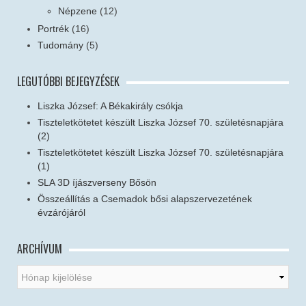
Népzene
(12)
Portrék
(16)
Tudomány
(5)
LEGUTÓBBI BEJEGYZÉSEK
Liszka József: A Békakirály csókja
Tiszteletkötetet készült Liszka József 70. születésnapjára
(2)
Tiszteletkötetet készült Liszka József 70. születésnapjára
(1)
SLA 3D íjászverseny Bősön
Összeállítás a Csemadok bősi alapszervezetének
évzárójáról
ARCHÍVUM