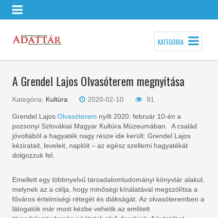
KATEGÓRIA
A Grendel Lajos Olvasóterem megnyitása
Kategória:
Kultúra
2020-02-10
91
Grendel Lajos
Olvasóterem
nyílt 2020. február 10-én a
pozsonyi Szlovákiai Magyar Kultúra Múzeumában. A család
jóvoltából a hagyaték nagy része ide került: Grendel Lajos
kéziratait, leveleit, naplóit – az egész szellemi hagyatékát
dolgozzuk fel.
Emellett egy többnyelvű társadalomtudományi könyvtár alakul,
melynek az a célja, hogy minőségi kínálatával megszólítsa a
főváros értelmiségi rétegét és diákságát. Az olvasóteremben a
látogatók már most kézbe vehetik az említett