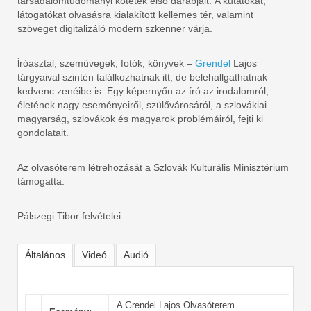
társadalomtudományi kötetek első darabjait. A kutatókat,
látogatókat olvasásra kialakított kellemes tér, valamint
szöveget digitalizáló modern szkenner várja.
ĺróasztal, szemüvegek, fotók, könyvek –
Grendel
Lajos
tárgyaival szintén találkozhatnak itt, de belehallgathatnak
kedvenc zenéibe is. Egy képernyőn az író az irodalomról,
életének nagy eseményeiről, szülővárosáról, a szlovákiai
magyarság, szlovákok és magyarok problémáiról, fejti ki
gondolatait.
Az olvasóterem létrehozását a Szlovák Kulturális Minisztérium
támogatta.
Pálszegi Tibor felvételei
Általános
Videó
Audió
A Grendel Lajos Olvasóterem