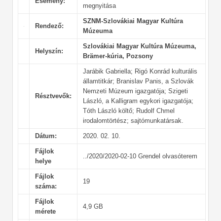
Esemény:
megnyitása
SZNM-Szlovákiai Magyar Kultúra
Rendező:
Múzeuma
Szlovákiai Magyar Kultúra Múzeuma,
Helyszín:
Brämer-kúria, Pozsony
Jarábik Gabriella; Rigó Konrád kulturális
államtitkár; Branislav Panis, a Szlovák
Nemzeti Múzeum igazgatója; Szigeti
Résztvevők:
László, a Kalligram egykori igazgatója;
Tóth László költő; Rudolf Chmel
irodalomtörtész; sajtómunkatársak.
Dátum:
2020. 02. 10.
Fájlok
../2020/2020-02-10 Grendel olvasóterem
helye
Fájlok
19
száma:
Fájlok
4,9 GB
mérete