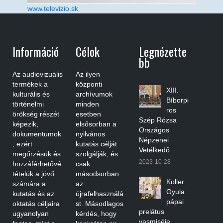
www.televizio.sk
Információ
Célok
Legnézette
Bb
Az audiovizuális
Az ilyen
termékek a
központi
XIII.
kulturális és
archívumok
Bíborpi
történelmi
minden
ros
örökség részét
esetben
Szép Rózsa
képezik,
elsősorban a
Országos
dokumentumok
nyilvános
Népzenei
, ezért
kutatás célját
Vetélkedő
megőrzésük és
szolgálják, és
2023-10-28
hozzáférhetővé
csak
tételük a jövő
másodsorban
Koller
számára a
az
Gyula
kutatás és az
újrafelhasználá
pápai
oktatás céljaira
st. Másodlagos
prelátus
ugyanolyan
kérdés, hogy
vasmiséje,