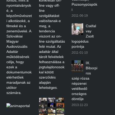
fontos, mint a
konkrétan on-
Pozsonypüspök
nyomtatványok
line vagy off-
i
é, a
line
képzőművészet
szolgáltatást
2011-06-19
i alkotásoké, a
valósítanak-e
filmeké és a
meg, a
Cséfal
zeneműveké. A
tendencia
vay
Szlovákiai
viszont az on-
Zsolt
Magyar
line szolgáltatás
logopédus
Audiovizuális
felé mutat. Az
portréja
Adattár
adattár által
2011-01-10
működésének
tárolt felvételek
célja, hogy
felhasználása a
IX.
ezek a
jogtulajdonosok
Bíborpi
dokumentumok
kal kötött
ros
elérhetőek
szerződés
szép rózsa
maradjanak az
alapján
népzenei
utókor
lehetséges.
vetélkedő
számára.
országos
döntője
2013-11-23