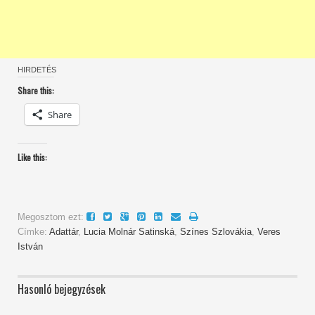
HIRDETÉS
Share this:
Share
Like this:
Megosztom ezt:
Címke:
Adattár
,
Lucia Molnár Satinská
,
Színes Szlovákia
,
Veres
István
Hasonló bejegyzések