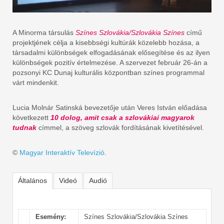
A Minorma társulás
Színes Szlovákia/Szlovákia Színes
című
projektjének célja a kisebbségi kultúrák közelebb hozása, a
társadalmi különbségek elfogadásának elősegítése és az ilyen
különbségek pozitív értelmezése. A szervezet február 26-án a
pozsonyi KC Dunaj kulturális központban színes programmal
várt mindenkit.
Lucia Molnár Satinská bevezetője után Veres István előadása
következett
10 dolog, amit csak a szlovákiai magyarok
tudnak
címmel, a szöveg szlovák fordításának kivetítésével.
©
Magyar Interaktív Televízió
.
Általános
Videó
Audió
Esemény:
Színes Szlovákia/Szlovákia Színes