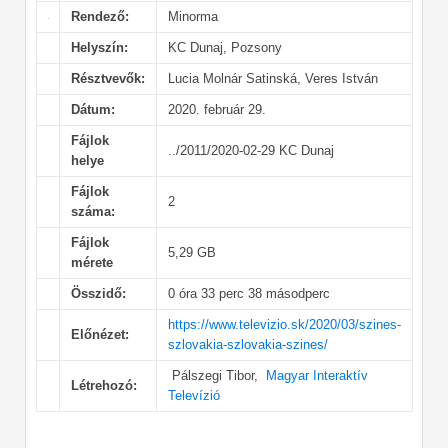
Rendező:
Minorma
Helyszín:
KC Dunaj, Pozsony
Résztvevők:
Lucia Molnár Satinská, Veres István
Dátum:
2020. február 29.
Fájlok
../2011/2020-02-29 KC Dunaj
helye
Fájlok
2
száma:
Fájlok
5,29 GB
mérete
Összidő:
0 óra 33 perc 38 másodperc
https://www.televizio.sk/2020/03/szines-
Előnézet:
szlovakia-szlovakia-szines/
Pálszegi Tibor,
Magyar Interaktív
Létrehozó:
Televízió