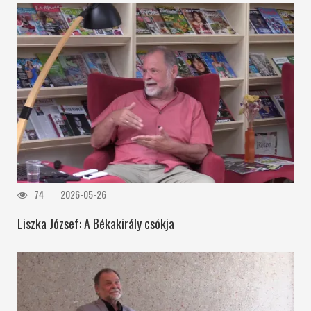
74
2026-05-26
Liszka József: A Békakirály csókja