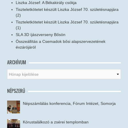
Liszka József: A Békakirály csókja
Tiszteletkötetet készült Liszka József 70. születésnapjára
(2)
Tiszteletkötetet készült Liszka József 70. születésnapjára
(1)
SLA 3D íjászverseny Bősön
Összeállítás a Csemadok bősi alapszervezetének
évzárójáról
ARCHÍVUM
NÉPSZERŰ
Népszámlálás konferencia, Fórum Intézet, Somorja
Kórustalálkozó a zsérei templomban