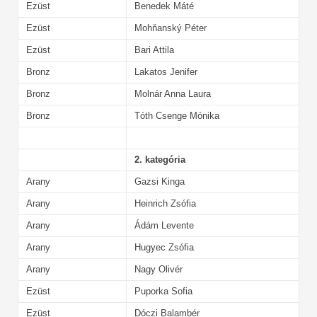
Ezüst
Benedek Máté
Ezüst
Mohňanský Péter
Ezüst
Bari Attila
Bronz
Lakatos Jenifer
Bronz
Molnár Anna Laura
Bronz
Tóth Csenge Mónika
2. kategória
Arany
Gazsi Kinga
Arany
Heinrich Zsófia
Arany
Ádám Levente
Arany
Hugyec Zsófia
Arany
Nagy Olivér
Ezüst
Puporka Sofia
Ezüst
Dóczi Balambér