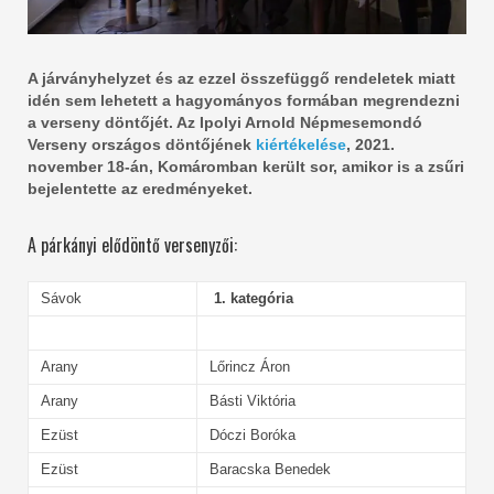
A járványhelyzet és az ezzel összefüggő rendeletek miatt
idén sem lehetett a hagyományos formában megrendezni
a verseny döntőjét. Az Ipolyi Arnold Népmesemondó
Verseny országos döntőjének
kiértékelése
, 2021.
november 18-án, Komáromban került sor, amikor is a zsűri
bejelentette az eredményeket.
A párkányi elődöntő versenyzői:
Sávok
1. kategória
Arany
Lőrincz Áron
Arany
Básti Viktória
Ezüst
Dóczi Boróka
Ezüst
Baracska Benedek