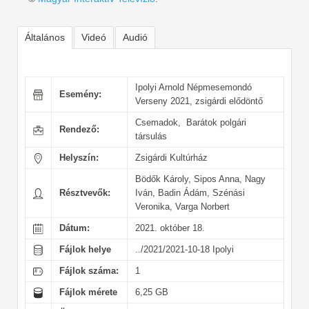
Általános
Videó
Audió
Ipolyi Arnold Népmesemondó
Esemény:
Verseny 2021, zsigárdi elődöntő
Csemadok, Barátok polgári
Rendező:
társulás
Helyszín:
Zsigárdi Kultúrház
Bödők Károly, Sipos Anna, Nagy
Résztvevők:
Iván, Badin Ádám, Szénási
Veronika, Varga Norbert
Dátum:
2021. október 18.
Fájlok helye
../2021/2021-10-18 Ipolyi
Fájlok száma:
1
Fájlok mérete
6,25 GB