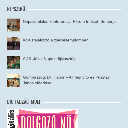
NÉPSZERŰ
Népszámlálás konferencia, Fórum Intézet, Somorja
Kórustalálkozó a zsérei templomban
A 48. Jókai Napok díjkiosztója
Gombaszögi DH Tábor – A megnyitó és Pusztay
János előadása
DIGITALIZÁLT MÚLT