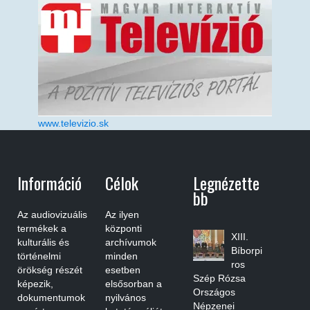
www.televizio.sk
Információ
Célok
Legnézette
Bb
Az audiovizuális
Az ilyen
termékek a
központi
XIII.
kulturális és
archívumok
Bíborpi
történelmi
minden
ros
örökség részét
esetben
Szép Rózsa
képezik,
elsősorban a
Országos
dokumentumok
nyilvános
Népzenei