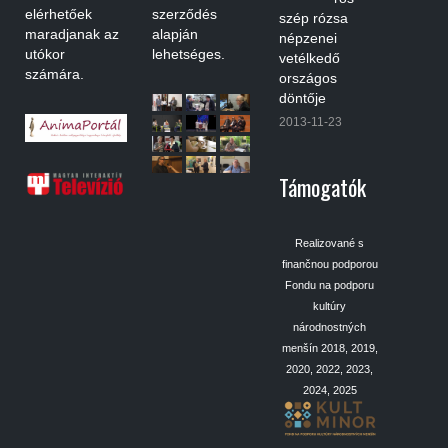
elérhetőek
szerződés
szép rózsa
maradjanak az
alapján
népzenei
utókor
lehetséges.
vetélkedő
számára.
országos
döntője
2013-11-23
Támogatók
Realizované s
finančnou podporou
Fondu na podporu
kultúry
národnostných
menšín 2018, 2019,
2020, 2022, 2023,
2024, 2025