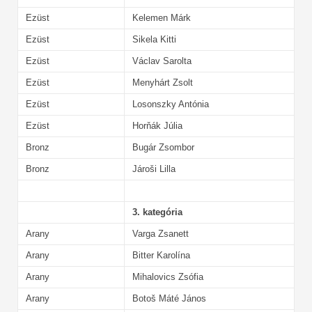
Ezüst
Kelemen Márk
Ezüst
Sikela Kitti
Ezüst
Václav Sarolta
Ezüst
Menyhárt Zsolt
Ezüst
Losonszky Antónia
Ezüst
Horňák Júlia
Bronz
Bugár Zsombor
Bronz
Jároši Lilla
3. kategória
Arany
Varga Zsanett
Arany
Bitter Karolína
Arany
Mihalovics Zsófia
Arany
Botoš Máté János