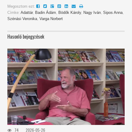
Megosztom ezt:
Címke:
Adattár
,
Badin Ádám
,
Bödők Károly
,
Nagy Iván
,
Sipos Anna
,
Szénási Veronika
,
Varga Norbert
Hasonló bejegyzések
74
2026-05-26