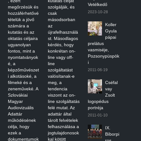
, ezért
kutatás célját
Vetélkedő
megőrzésük és
szolgálják, és
2023-10-28
hozzáférhetővé
csak
tételük a jövő
másodsorban
Koller
számára a
az
Gyula
kutatás és az
újrafelhasználá
pápai
oktatás céljaira
st. Másodlagos
prelátus
ugyanolyan
kérdés, hogy
vasmiséje,
fontos, mint a
konkrétan on-
Pozsonypüspök
nyomtatványok
line vagy off-
i
é, a
line
képzőművészet
szolgáltatást
2011-06-19
i alkotásoké, a
valósítanak-e
filmeké és a
meg, a
Cséfal
zeneműveké. A
tendencia
vay
Szlovákiai
viszont az on-
Zsolt
Magyar
line szolgáltatás
logopédus
Audiovizuális
felé mutat. Az
portréja
Adattár
adattár által
2011-01-10
működésének
tárolt felvételek
célja, hogy
felhasználása a
IX.
ezek a
jogtulajdonosok
Bíborpi
dokumentumok
kal kötött
ros