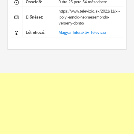
Összidő:
0 óra 25 perc 54 másodperc
https://www.televizio.sk/2021/11/xi-
Előnézet:
ipolyi-arnold-nepmesemondo-
verseny-donto/
Létrehozó:
Magyar Interaktív Televízió