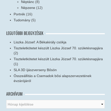
Néptánc
(8)
Népzene
(12)
Portrék
(16)
Tudomány
(5)
LEGUTÓBBI BEJEGYZÉSEK
Liszka József: A Békakirály csókja
Tiszteletkötetet készült Liszka József 70. születésnapjára
(2)
Tiszteletkötetet készült Liszka József 70. születésnapjára
(1)
SLA 3D íjászverseny Bősön
Összeállítás a Csemadok bősi alapszervezetének
évzárójáról
ARCHÍVUM