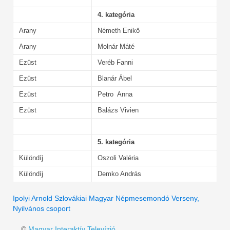
4. kategória
Arany
Németh Enikő
Arany
Molnár Máté
Ezüst
Veréb Fanni
Ezüst
Blanár Ábel
Ezüst
Petro Anna
Ezüst
Balázs Vivien
5. kategória
Különdíj
Oszoli Valéria
Különdíj
Demko András
Ipolyi Arnold Szlovákiai Magyar Népmesemondó Verseny,
Nyilvános csoport
©
Magyar Interaktív Televízió
.