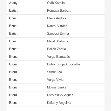
Arany
Oláh Katalin
Ezüst
Romada Barbara
Ezüst
Pleva András
Ezüst
Karvai Vittórió
Ezüst
Szepesi Emília
Ezüst
Marek Patrícia
Ezüst
Pollák Zsófia
Bronz
Varga Barnabás
Bronz
Dubík Sonja Antoinette
Bronz
Štrbík Lea
Bronz
Varga Vivien
Bronz
Molnár Lenke
Bronz
Presinszký Ágnes
Bronz
Kökény Angelika