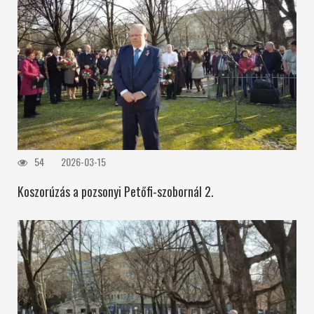
54
2026-03-15
Koszorúzás a pozsonyi Petőfi-szobornál 2.