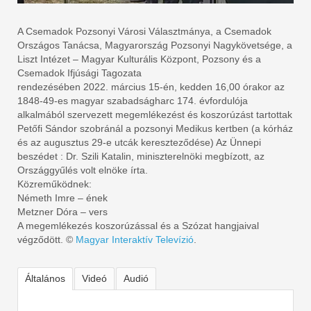
A Csemadok Pozsonyi Városi Választmánya, a Csemadok
Országos Tanácsa, Magyarország Pozsonyi Nagykövetsége, a
Liszt Intézet – Magyar Kulturális Központ, Pozsony és a
Csemadok Ifjúsági Tagozata
rendezésében 2022. március 15-én, kedden 16,00 órakor az
1848-49-es magyar szabadságharc 174. évfordulója
alkalmából szervezett megemlékezést és koszorúzást tartottak
Petőfi Sándor szobránál a pozsonyi Medikus kertben (a kórház
és az augusztus 29-e utcák kereszteződése) Az Ünnepi
beszédet : Dr. Szili Katalin, miniszterelnöki megbízott, az
Országgyűlés volt elnöke írta.
Közreműködnek:
Németh Imre – ének
Metzner Dóra – vers
A megemlékezés koszorúzással és a Szózat hangjaival
végződött. ©
Magyar Interaktív Televízió
.
Általános
Videó
Audió