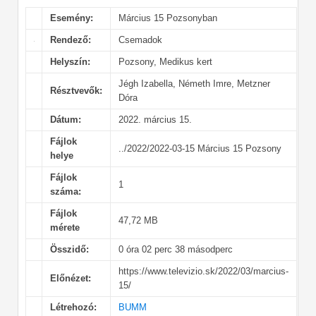
Esemény:
Március 15 Pozsonyban
Rendező:
Csemadok
Helyszín:
Pozsony, Medikus kert
Jégh Izabella, Németh Imre, Metzner
Résztvevők:
Dóra
Dátum:
2022. március 15.
Fájlok
../2022/2022-03-15 Március 15 Pozsony
helye
Fájlok
1
száma:
Fájlok
47,72 MB
mérete
Összidő:
0 óra 02 perc 38 másodperc
https://www.televizio.sk/2022/03/marcius-
Előnézet:
15/
Létrehozó:
BUMM