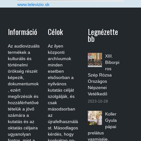
www.televizio.sk
Információ
Célok
Legnézette
Bb
Az audiovizuális
Az ilyen
termékek a
központi
XIII.
kulturális és
archívumok
Bíborpi
történelmi
minden
ros
örökség részét
esetben
Szép Rózsa
képezik,
elsősorban a
Országos
dokumentumok
nyilvános
Népzenei
, ezért
kutatás célját
Vetélkedő
megőrzésük és
szolgálják, és
2023-10-28
hozzáférhetővé
csak
tételük a jövő
másodsorban
Koller
számára a
az
Gyula
kutatás és az
újrafelhasználá
pápai
oktatás céljaira
st. Másodlagos
prelátus
ugyanolyan
kérdés, hogy
vasmiséje,
fontos, mint a
konkrétan on-