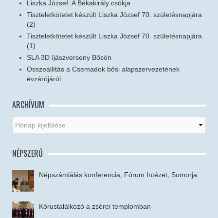
Liszka József: A Békakirály csókja
Tiszteletkötetet készült Liszka József 70. születésnapjára
(2)
Tiszteletkötetet készült Liszka József 70. születésnapjára
(1)
SLA 3D íjászverseny Bősön
Összeállítás a Csemadok bősi alapszervezetének
évzárójáról
ARCHÍVUM
NÉPSZERŰ
Népszámlálás konferencia, Fórum Intézet, Somorja
Kórustalálkozó a zsérei templomban