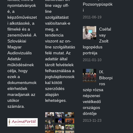
Pozsonypüspök
nyomtatványok
line vagy off-
i
é, a
line
képzőművészet
szolgáltatást
2011-06-19
i alkotásoké, a
valósítanak-e
filmeké és a
meg, a
Cséfal
zeneműveké. A
tendencia
vay
Szlovákiai
viszont az on-
Zsolt
Magyar
line szolgáltatás
logopédus
Audiovizuális
felé mutat. Az
portréja
Adattár
adattár által
2011-01-10
működésének
tárolt felvételek
célja, hogy
felhasználása a
IX.
ezek a
jogtulajdonosok
Bíborpi
dokumentumok
kal kötött
ros
elérhetőek
szerződés
szép rózsa
maradjanak az
alapján
népzenei
utókor
lehetséges.
vetélkedő
számára.
országos
döntője
2013-11-23