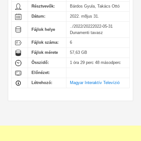
Résztvevők:
Bárdos Gyula, Takács Ottó
Dátum:
2022. m8jus 31.
../2022/20222022-05-31
Fájlok helye
Dunamenti tavasz
Fájlok száma:
6
Fájlok mérete
57,63 GB
Összidő:
1 óra 29 perc 48 másodperc
Előnézet:
Létrehozó:
Magyar Interaktív Televízió