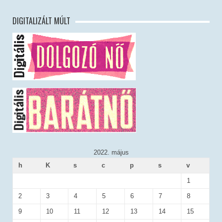
DIGITALIZÁLT MÚLT
2022. május
h
K
s
c
p
s
v
1
2
3
4
5
6
7
8
9
10
11
12
13
14
15