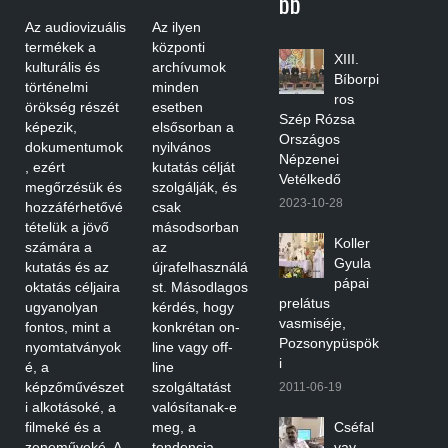
Bb
Az audiovizuális
Az ilyen
termékek a
központi
XIII.
kulturális és
archívumok
Bíborpi
történelmi
minden
ros
örökség részét
esetben
Szép Rózsa
képezik,
elsősorban a
Országos
dokumentumok
nyilvános
Népzenei
, ezért
kutatás célját
Vetélkedő
megőrzésük és
szolgálják, és
2023-10-28
hozzáférhetővé
csak
tételük a jövő
másodsorban
Koller
számára a
az
Gyula
kutatás és az
újrafelhasználá
pápai
oktatás céljaira
st. Másodlagos
prelátus
ugyanolyan
kérdés, hogy
vasmiséje,
fontos, mint a
konkrétan on-
Pozsonypüspök
nyomtatványok
line vagy off-
i
é, a
line
képzőművészet
szolgáltatást
2011-06-19
i alkotásoké, a
valósítanak-e
filmeké és a
meg, a
Cséfal
zeneműveké. A
tendencia
vay