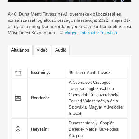
A 46. Duna Menti Tavasz nevű, gyermekek bábozással és
színjátszással foglalkozó országos fesztiválját 2022. május 31-
én nyitották meg Dunaszerdahelyen a Csaplár Benedek Városi
Művelődési Központban.. ©
Magyar Interaktív Televízió
.
Általános
Videó
Audió
Esemény:
46. Duna Menti Tavasz
A Csemadok Országos
Tanácsa megbízásából a
Csemadok Dunaszerdahelyi
Rendező:
Területi Választmánya és a
Szlovákiai Magyar Művelődési
Intézet
Dunaszerdahely, Csaplár
Helyszín:
Benedek Városi Művelődési
Központ