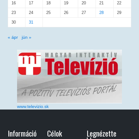
16
17
18
19
20
21
22
23
24
25
26
27
28
29
30
31
« ápr
jún »
www.televizio.sk
Információ
Célok
Legnézette