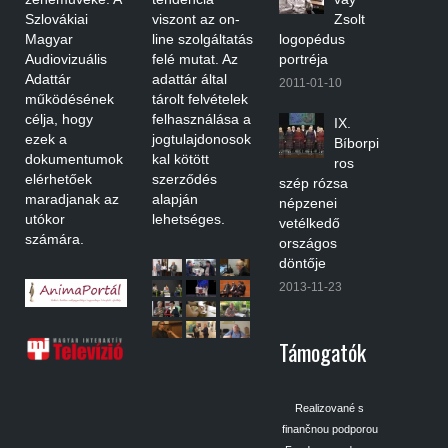
Szlovákiai
viszont az on-
Zsolt
Magyar
line szolgáltatás
logopédus
Audiovizuális
felé mutat. Az
portréja
Adattár
adattár által
2011-01-10
működésének
tárolt felvételek
célja, hogy
felhasználása a
IX.
ezek a
jogtulajdonosok
Bíborpi
dokumentumok
kal kötött
ros
elérhetőek
szerződés
szép rózsa
maradjanak az
alapján
népzenei
utókor
lehetséges.
vetélkedő
számára.
országos
döntője
2013-11-23
Támogatók
Realizované s
finančnou podporou