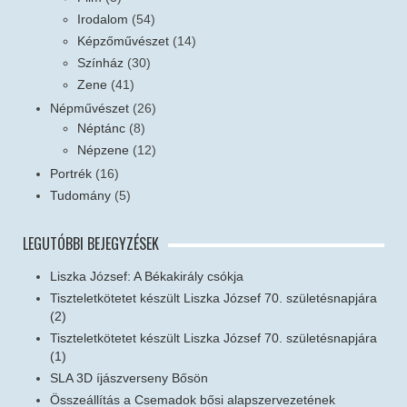
Irodalom
(54)
Képzőművészet
(14)
Színház
(30)
Zene
(41)
Népművészet
(26)
Néptánc
(8)
Népzene
(12)
Portrék
(16)
Tudomány
(5)
LEGUTÓBBI BEJEGYZÉSEK
Liszka József: A Békakirály csókja
Tiszteletkötetet készült Liszka József 70. születésnapjára
(2)
Tiszteletkötetet készült Liszka József 70. születésnapjára
(1)
SLA 3D íjászverseny Bősön
Összeállítás a Csemadok bősi alapszervezetének