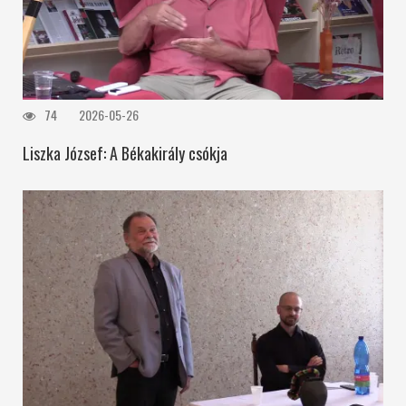
74
2026-05-26
Liszka József: A Békakirály csókja