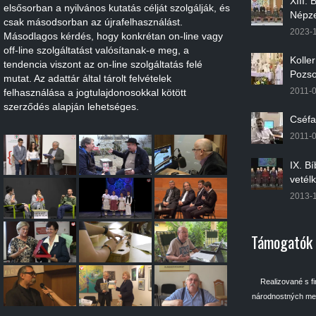
XIII.
elsősorban a nyilvános kutatás célját szolgálják, és
Népze
csak másodsorban az újrafelhasználást.
2023-
Másodlagos kérdés, hogy konkrétan on-line vagy
off-line szolgáltatást valósítanak-e meg, a
Kolle
tendencia viszont az on-line szolgáltatás felé
Pozso
mutat. Az adattár által tárolt felvételek
2011-
felhasználása a jogtulajdonosokkal kötött
szerződés alapján lehetséges.
Cséfa
2011-
IX. B
vetél
2013-
Támogatók
Realizované s f
národnostných men