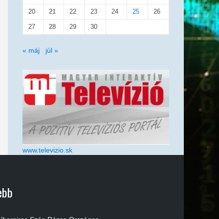
20
21
22
23
24
25
26
27
28
29
30
« máj
júl »
www.televizio.sk
ebb