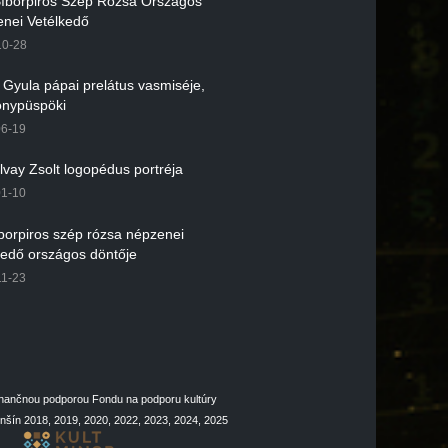
 Bíborpiros Szép Rózsa Országos
nei Vetélkedő
10-28
r Gyula pápai prelátus vasmiséje,
nypüspöki
06-19
lvay Zsolt logopédus portréja
01-10
íborpiros szép rózsa népzenei
kedő országos döntője
11-23
inančnou podporou Fondu na podporu kultúry
šín 2018, 2019, 2020, 2022, 2023, 2024, 2025