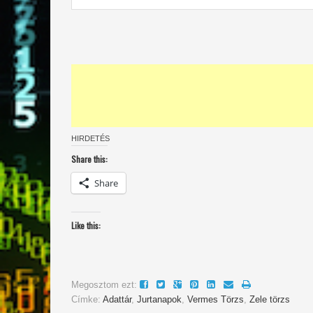
HIRDETÉS
Share this:
Share
Like this:
Megosztom ezt:
Címke:
Adattár
,
Jurtanapok
,
Vermes Törzs
,
Zele törzs