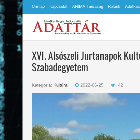
Címlap
Kapcsolat
ANIMA Társaság
Rólunk
Adatkez
XVI. Alsószeli Jurtanapok Kult
Szabadegyetem
Kategória:
Kultúra
2022-06-25
42