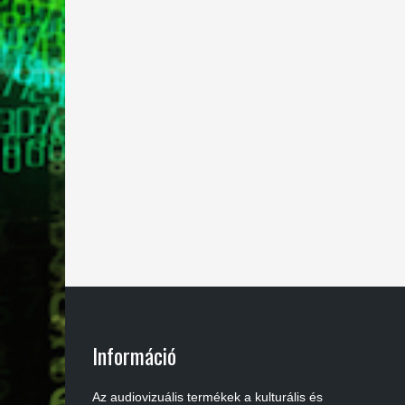
Információ
Az audiovizuális termékek a kulturális és