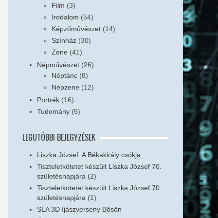
Film
(3)
Irodalom
(54)
Képzőművészet
(14)
Színház
(30)
Zene
(41)
Népművészet
(26)
Néptánc
(8)
Népzene
(12)
Portrék
(16)
Tudomány
(5)
LEGUTÓBBI BEJEGYZÉSEK
Liszka József: A Békakirály csókja
Tiszteletkötetet készült Liszka József 70.
születésnapjára (2)
Tiszteletkötetet készült Liszka József 70.
születésnapjára (1)
SLA 3D íjászverseny Bősön