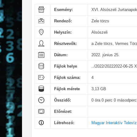
Esemény:
XVI. Alsószeli Jurtanapo
Rendező:
Zele törzs
Helyszín:
Alsószeli
Résztvevők:
a Zele törzs, Vermes Tö
Dátum:
2022. június 25.
Fájlok helye
../2022/20222022-06-25 X
Fájlok száma:
4
Fájlok mérete
3,13 GB
Összidő:
0 óra 0 perc 0 másodperc
Előnézet:
Létrehozó:
Magyar Interaktív Televíz