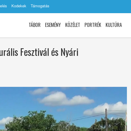
elés
Kodekek
Támogatás
TÁBOR
ESEMÉNY
KÖZÉLET
PORTRÉK
KULTÚRA
urális Fesztivál és Nyári