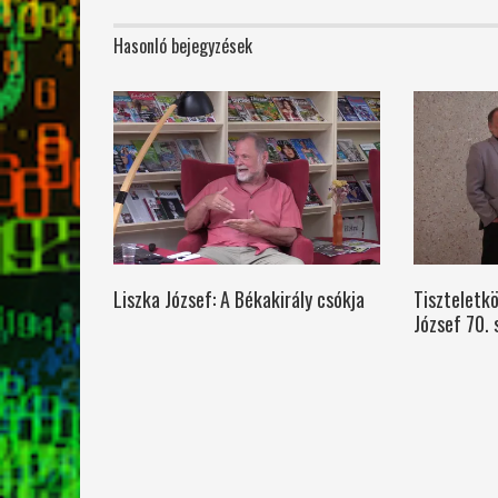
Hasonló bejegyzések
Liszka József: A Békakirály csókja
Tiszteletkö
József 70. 