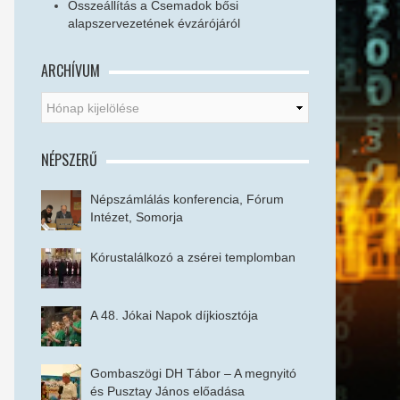
Összeállítás a Csemadok bősi
alapszervezetének évzárójáról
ARCHÍVUM
NÉPSZERŰ
Népszámlálás konferencia, Fórum
Intézet, Somorja
Kórustalálkozó a zsérei templomban
A 48. Jókai Napok díjkiosztója
Gombaszögi DH Tábor – A megnyitó
és Pusztay János előadása