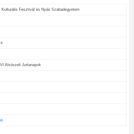
k Kulturális Fesztivál és Nyári Szabadegyetem
rzs
VI Alsószeli Jurtanapok
ió