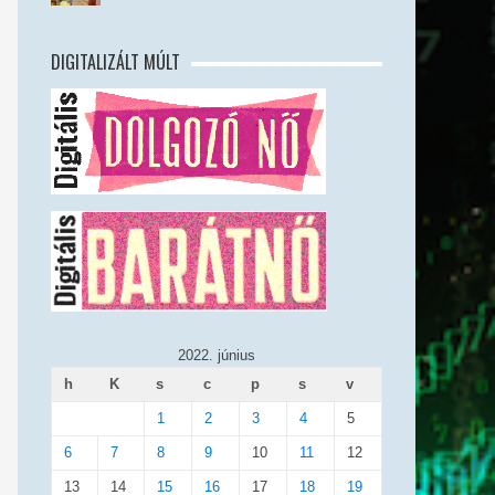
DIGITALIZÁLT MÚLT
2022. június
h
K
s
c
p
s
v
1
2
3
4
5
6
7
8
9
10
11
12
13
14
15
16
17
18
19