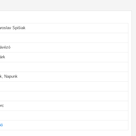
roslav Spišiak
kávézó
árk
ak, Napunk
erc
ió