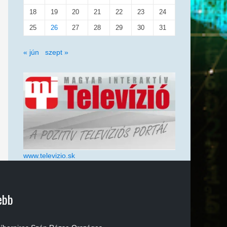
18
19
20
21
22
23
24
25
26
27
28
29
30
31
« jún
szept »
www.televizio.sk
ebb