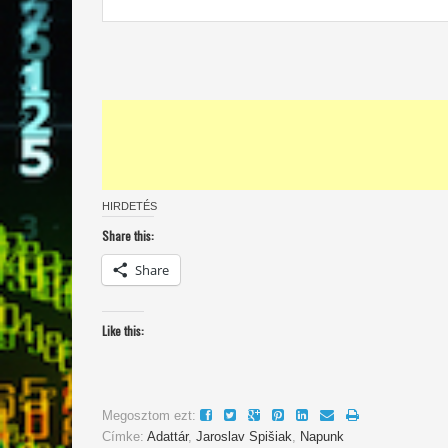
HIRDETÉS
Share this:
Share
Like this:
Megosztom ezt:
Címke:
Adattár
,
Jaroslav Spišiak
,
Napunk