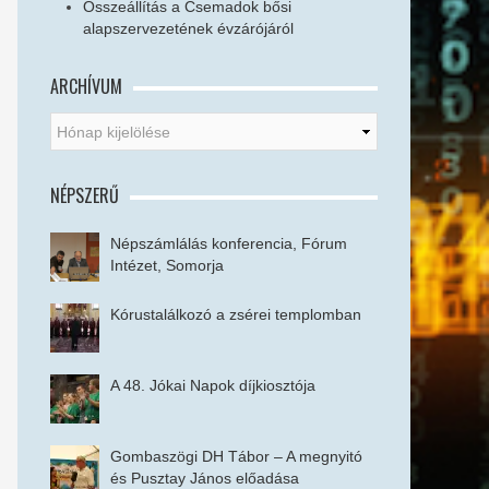
Összeállítás a Csemadok bősi
alapszervezetének évzárójáról
ARCHÍVUM
NÉPSZERŰ
Népszámlálás konferencia, Fórum
Intézet, Somorja
Kórustalálkozó a zsérei templomban
A 48. Jókai Napok díjkiosztója
Gombaszögi DH Tábor – A megnyitó
és Pusztay János előadása