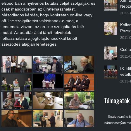
XIII.
elsősorban a nyilvános kutatás célját szolgálják, és
Népze
csak másodsorban az újrafelhasználást.
2023-
Másodlagos kérdés, hogy konkrétan on-line vagy
off-line szolgáltatást valósítanak-e meg, a
Kolle
tendencia viszont az on-line szolgáltatás felé
Pozso
mutat. Az adattár által tárolt felvételek
2011-
felhasználása a jogtulajdonosokkal kötött
szerződés alapján lehetséges.
Cséfa
2011-
IX. B
vetél
2013-
Támogatók
Realizované s f
národnostných men