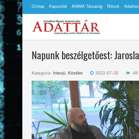
Címlap
Kapcsolat
ANIMA Társaság
Rólunk
Adatkez
Napunk beszélgetőest: Jarosla
Kategória:
Interjú
,
Közélet
2022-07-26
48