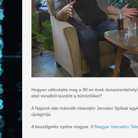
Hogyan változtatta meg a 90-es évek dunaszerdahelyi ma
első vonalból küzdött a bűnözőkkel?
A Napunk idei második vitaestjén Jaroslav Spišiak egy
újságírója.
A beszélgetés nyelve magyar. ©
Magyar Interaktív Tele