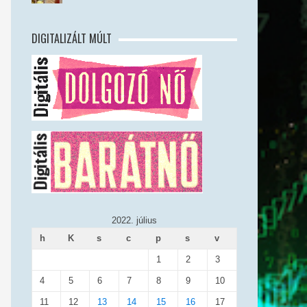
DIGITALIZÁLT MÚLT
2022. július
h
K
s
c
p
s
v
1
2
3
4
5
6
7
8
9
10
11
12
13
14
15
16
17