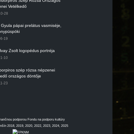
 Bíborpiros Szép Rózsa Országos
nei Vetélkedő
10-28
r Gyula pápai prelátus vasmiséje,
nypüspöki
06-19
lvay Zsolt logopédus portréja
01-10
íborpiros szép rózsa népzenei
kedő országos döntője
11-23
inančnou podporou Fondu na podporu kultúry
šín 2018, 2019, 2020, 2022, 2023, 2024, 2025