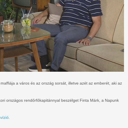
ffiája a város és az ország sorsát, illetve azét az emberét, aki az
kori országos rendőrfőkapitánnyal beszélget Finta Márk, a Napunk
vízió
.