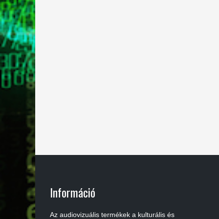
Információ
Az audiovizuális termékek a kulturális és