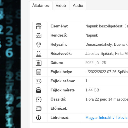
Általános
Videó
Audió
Esemény:
Napunk beszélgetőest: Ja
Rendező:
Napunk
Helyszín:
Dunaszerdahely, Buena 
Résztvevők:
Jaroslav Spišiak, Finta M
Dátum:
2022. júl. 26.
Fájlok helye
../2022/2022-07-26 Spiši
Fájlok száma:
1
Fájlok mérete
1,44 GB
Összidő:
1 óra 22 perc 14 másodp
Előnézet:
Létrehozó:
Magyar Interaktív Televíz