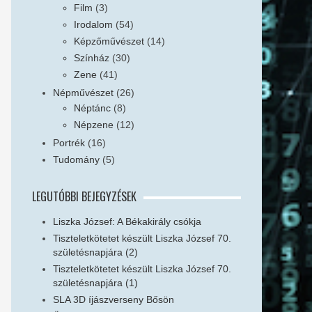
Film
(3)
Irodalom
(54)
Képzőművészet
(14)
Színház
(30)
Zene
(41)
Népművészet
(26)
Néptánc
(8)
Népzene
(12)
Portrék
(16)
Tudomány
(5)
LEGUTÓBBI BEJEGYZÉSEK
Liszka József: A Békakirály csókja
Tiszteletkötetet készült Liszka József 70.
születésnapjára (2)
Tiszteletkötetet készült Liszka József 70.
születésnapjára (1)
SLA 3D íjászverseny Bősön