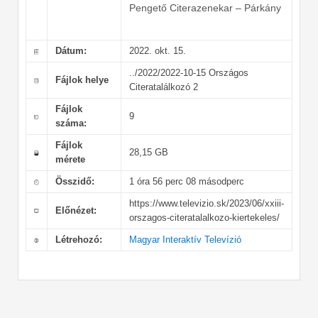
Pengető Citerazenekar – Párkány
Dátum:
2022. okt. 15.
../2022/2022-10-15 Országos
Fájlok helye
Citeratalálkozó 2
Fájlok
9
száma:
Fájlok
28,15 GB
mérete
Összidő:
1 óra 56 perc 08 másodperc
https://www.televizio.sk/2023/06/xxiii-
Előnézet:
orszagos-citeratalalkozo-kiertekeles/
Létrehozó:
Magyar Interaktív Televízió