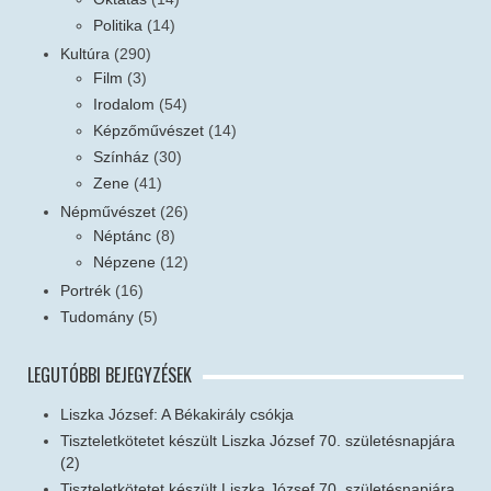
Politika
(14)
Kultúra
(290)
Film
(3)
Irodalom
(54)
Képzőművészet
(14)
Színház
(30)
Zene
(41)
Népművészet
(26)
Néptánc
(8)
Népzene
(12)
Portrék
(16)
Tudomány
(5)
LEGUTÓBBI BEJEGYZÉSEK
Liszka József: A Békakirály csókja
Tiszteletkötetet készült Liszka József 70. születésnapjára
(2)
Tiszteletkötetet készült Liszka József 70. születésnapjára