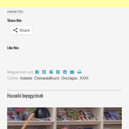
HIRDETÉS
Share this:
Share
Like this:
Megosztom ezt:
Címke:
Adattár
,
Citeratalálkozó
,
Országos
,
XXIII.
Hasonló bejegyzések