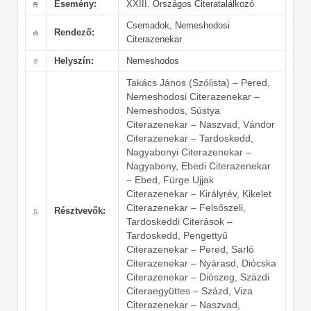
Esemény:
XXIII. Országos Citeratalálkozó
Csemadok, Nemeshodosi
Rendező:
Citerazenekar
Helyszín:
Nemeshodos
Takács János (Szólista) – Pered,
Nemeshodosi Citerazenekar –
Nemeshodos, Sústya
Citerazenekar – Naszvad, Vándor
Citerazenekar – Tardoskedd,
Nagyabonyi Citerazenekar –
Nagyabony, Ebedi Citerazenekar
– Ebed, Fürge Ujjak
Citerazenekar – Királyrév, Kikelet
Citerazenekar – Felsőszeli,
Résztvevők:
Tardoskeddi Citerások –
Tardoskedd, Pengettyű
Citerazenekar – Pered, Sarló
Citerazenekar – Nyárasd, Diócska
Citerazenekar – Diószeg, Százdi
Citeraegyüttes – Százd, Viza
Citerazenekar – Naszvad,