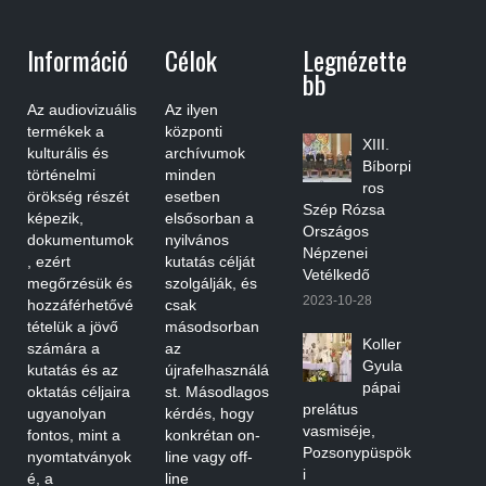
Információ
Célok
Legnézette
Bb
Az audiovizuális
Az ilyen
termékek a
központi
XIII.
kulturális és
archívumok
Bíborpi
történelmi
minden
ros
örökség részét
esetben
Szép Rózsa
képezik,
elsősorban a
Országos
dokumentumok
nyilvános
Népzenei
, ezért
kutatás célját
Vetélkedő
megőrzésük és
szolgálják, és
2023-10-28
hozzáférhetővé
csak
tételük a jövő
másodsorban
Koller
számára a
az
Gyula
kutatás és az
újrafelhasználá
pápai
oktatás céljaira
st. Másodlagos
prelátus
ugyanolyan
kérdés, hogy
vasmiséje,
fontos, mint a
konkrétan on-
Pozsonypüspök
nyomtatványok
line vagy off-
i
é, a
line