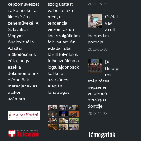
képzőművészet
szolgáltatást
2011-06-19
i alkotásoké, a
valósítanak-e
filmeké és a
meg, a
Cséfal
zeneműveké. A
tendencia
vay
Szlovákiai
viszont az on-
Zsolt
Magyar
line szolgáltatás
logopédus
Audiovizuális
felé mutat. Az
portréja
Adattár
adattár által
2011-01-10
működésének
tárolt felvételek
célja, hogy
felhasználása a
IX.
ezek a
jogtulajdonosok
Bíborpi
dokumentumok
kal kötött
ros
elérhetőek
szerződés
szép rózsa
maradjanak az
alapján
népzenei
utókor
lehetséges.
vetélkedő
számára.
országos
döntője
2013-11-23
Támogatók