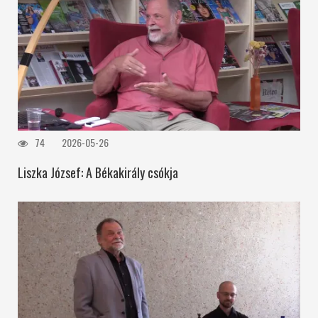
74
2026-05-26
Liszka József: A Békakirály csókja