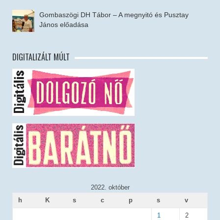
Gombaszögi DH Tábor – A megnyitó és Pusztay
János előadása
DIGITALIZÁLT MÚLT
2022. október
h
K
s
c
p
s
v
1
2