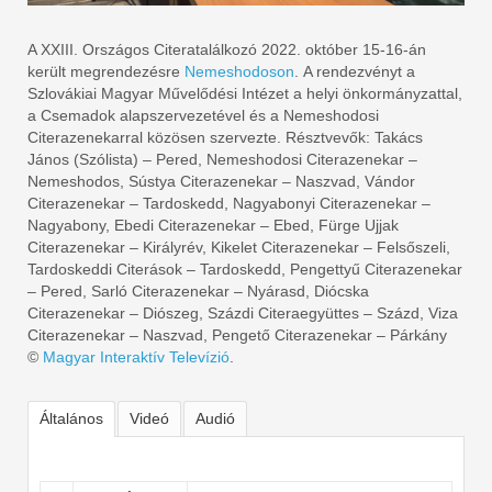
A XXIII.
Országos Citeratalálkozó 2022. október 15-16-án
került megrendezésre
Nemeshodoson
.
A rendezvényt a
Szlovákiai Magyar Művelődési Intézet a helyi önkormányzattal,
a Csemadok alapszervezetével és a Nemeshodosi
Citerazenekarral közösen szervezte. Résztvevők: Takács
János (Szólista) – Pered, Nemeshodosi Citerazenekar –
Nemeshodos, Sústya Citerazenekar – Naszvad, Vándor
Citerazenekar – Tardoskedd, Nagyabonyi Citerazenekar –
Nagyabony, Ebedi Citerazenekar – Ebed, Fürge Ujjak
Citerazenekar – Királyrév, Kikelet Citerazenekar – Felsőszeli,
Tardoskeddi Citerások – Tardoskedd, Pengettyű Citerazenekar
– Pered, Sarló Citerazenekar – Nyárasd, Diócska
Citerazenekar – Diószeg, Százdi Citeraegyüttes – Százd, Viza
Citerazenekar – Naszvad, Pengető Citerazenekar – Párkány
©
Magyar Interaktív Televízió
.
Általános
Videó
Audió