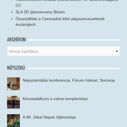
(1)
SLA 3D íjászverseny Bősön
Összeállítás a Csemadok bősi alapszervezetének
évzárójáról
ARCHÍVUM
NÉPSZERŰ
Népszámlálás konferencia, Fórum Intézet, Somorja
Kórustalálkozó a zsérei templomban
A 48. Jókai Napok díjkiosztója