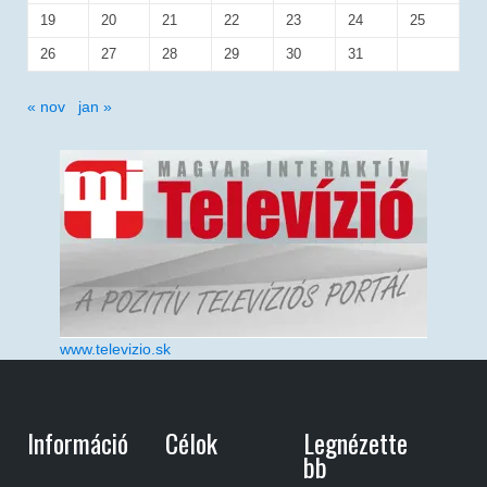
19
20
21
22
23
24
25
26
27
28
29
30
31
« nov
jan »
www.televizio.sk
Információ
Célok
Legnézette
Bb