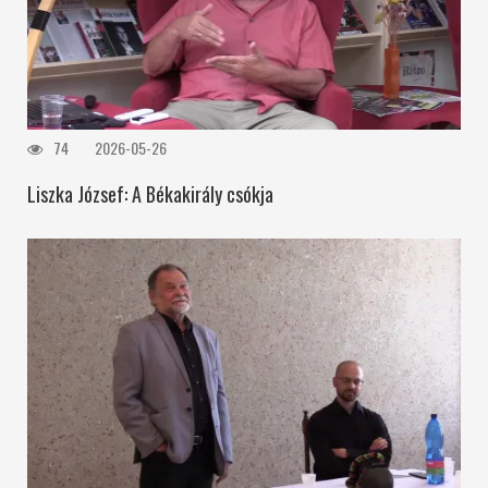
74
2026-05-26
Liszka József: A Békakirály csókja