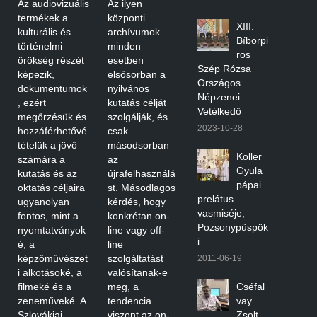
Az audiovizuális
Az ilyen
termékek a
központi
XIII.
kulturális és
archívumok
Bíborpi
történelmi
minden
ros
örökség részét
esetben
Szép Rózsa
képezik,
elsősorban a
Országos
dokumentumok
nyilvános
Népzenei
, ezért
kutatás célját
Vetélkedő
megőrzésük és
szolgálják, és
2023-10-28
hozzáférhetővé
csak
tételük a jövő
másodsorban
Koller
számára a
az
Gyula
kutatás és az
újrafelhasználá
pápai
oktatás céljaira
st. Másodlagos
prelátus
ugyanolyan
kérdés, hogy
vasmiséje,
fontos, mint a
konkrétan on-
Pozsonypüspök
nyomtatványok
line vagy off-
i
é, a
line
képzőművészet
szolgáltatást
2011-06-19
i alkotásoké, a
valósítanak-e
filmeké és a
meg, a
Cséfal
zeneműveké. A
tendencia
vay
Szlovákiai
viszont az on-
Zsolt