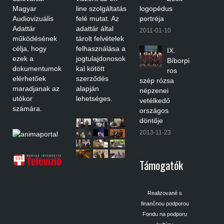
Magyar
line szolgáltatás
logopédus
Audiovizuális
felé mutat. Az
portréja
Adattár
adattár által
2011-01-10
működésének
tárolt felvételek
célja, hogy
felhasználása a
IX.
ezek a
jogtulajdonosok
Bíborpi
dokumentumok
kal kötött
ros
elérhetőek
szerződés
szép rózsa
maradjanak az
alapján
népzenei
utókor
lehetséges.
vetélkedő
számára.
országos
döntője
2013-11-23
Támogatók
Realizované s
finančnou podporou
Fondu na podporu