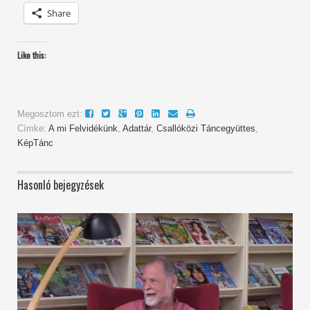
Share
Like this:
Megosztom ezt:
Címke:
A mi Felvidékünk
,
Adattár
,
Csallóközi Táncegyüttes
,
KépTánc
Hasonló bejegyzések