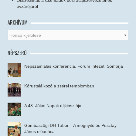
Összeállítás a Csemadok bősi alapszervezetének
évzárójáról
ARCHÍVUM
NÉPSZERŰ
Népszámlálás konferencia, Fórum Intézet, Somorja
Kórustalálkozó a zsérei templomban
A 48. Jókai Napok díjkiosztója
Gombaszögi DH Tábor – A megnyitó és Pusztay
János előadása