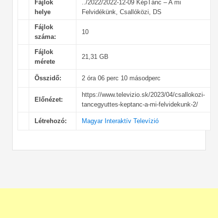
Fájlok
../2022/2022-12-09 KépTánc – A mi
helye
Felvidékünk, Csallóközi, DS
Fájlok
10
száma:
Fájlok
21,31 GB
mérete
Összidő:
2 óra 06 perc 10 másodperc
https://www.televizio.sk/2023/04/csallokozi-
Előnézet:
tancegyuttes-keptanc-a-mi-felvidekunk-2/
Létrehozó:
Magyar Interaktív Televízió