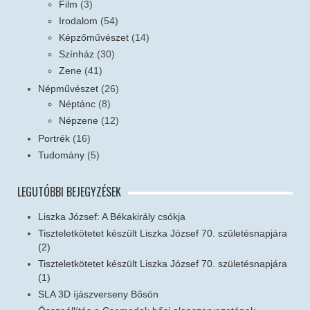
Film
(3)
Irodalom
(54)
Képzőművészet
(14)
Színház
(30)
Zene
(41)
Népművészet
(26)
Néptánc
(8)
Népzene
(12)
Portrék
(16)
Tudomány
(5)
LEGUTÓBBI BEJEGYZÉSEK
Liszka József: A Békakirály csókja
Tiszteletkötetet készült Liszka József 70. születésnapjára
(2)
Tiszteletkötetet készült Liszka József 70. születésnapjára
(1)
SLA 3D íjászverseny Bősön