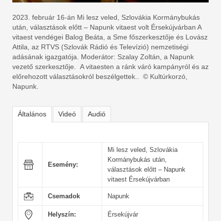
2023. február 16-án Mi lesz veled, Szlovákia Kormánybukás
után, választások előtt – Napunk vitaest volt Érsekújvárban A
vitaest vendégei Balog Beáta, a Sme főszerkesztője és Lovász
Attila, az RTVS (Szlovák Rádió és Televízió) nemzetiségi
adásának igazgatója. Moderátor: Szalay Zoltán, a Napunk
vezető szerkesztője. A vitaesten a ránk váró kampányról és az
előrehozott választásokról beszélgettek.. © Kultúrkorzó,
Napunk.
Általános
Videó
Audió
Mi lesz veled, Szlovákia
Kormánybukás után,
Esemény:
választások előtt – Napunk
vitaest Érsekújvárban
Csemadok
Napunk
Helyszín:
Érsekújvár