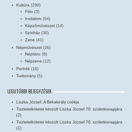
Kultúra
(290)
Film
(3)
Irodalom
(54)
Képzőművészet
(14)
Színház
(30)
Zene
(41)
Népművészet
(26)
Néptánc
(8)
Népzene
(12)
Portrék
(16)
Tudomány
(5)
LEGUTÓBBI BEJEGYZÉSEK
Liszka József: A Békakirály csókja
Tiszteletkötetet készült Liszka József 70. születésnapjára
(2)
Tiszteletkötetet készült Liszka József 70. születésnapjára
(1)