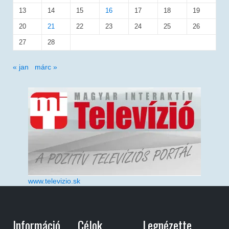
13
14
15
16
17
18
19
20
21
22
23
24
25
26
27
28
« jan
márc »
www.televizio.sk
Információ
Célok
Legnézette