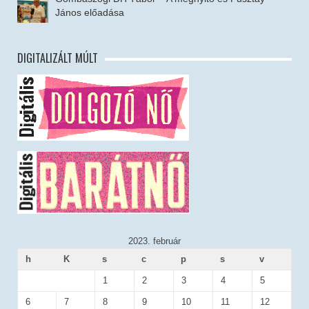
János előadása
DIGITALIZÁLT MÚLT
2023. február
h
K
s
c
p
s
v
1
2
3
4
5
6
7
8
9
10
11
12