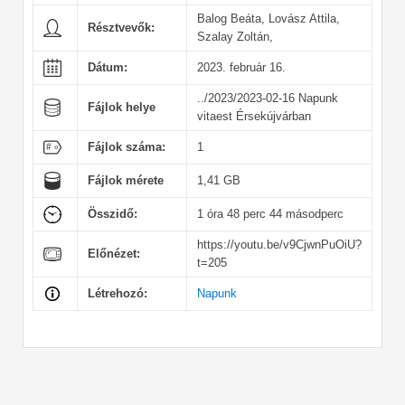
Balog Beáta, Lovász Attila,
Résztvevők:
Szalay Zoltán,
Dátum:
2023. február 16.
../2023/2023-02-16 Napunk
Fájlok helye
vitaest Érsekújvárban
Fájlok száma:
1
Fájlok mérete
1,41 GB
Összidő:
1 óra 48 perc 44 másodperc
https://youtu.be/v9CjwnPuOiU?
Előnézet:
t=205
Létrehozó:
Napunk