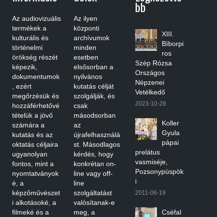
Bb
Az audiovizuális
Az ilyen
termékek a
központi
XIII.
kulturális és
archívumok
Bíborpi
történelmi
minden
ros
örökség részét
esetben
Szép Rózsa
képezik,
elsősorban a
Országos
dokumentumok
nyilvános
Népzenei
, ezért
kutatás célját
Vetélkedő
megőrzésük és
szolgálják, és
2023-10-28
hozzáférhetővé
csak
tételük a jövő
másodsorban
Koller
számára a
az
Gyula
kutatás és az
újrafelhasználá
pápai
oktatás céljaira
st. Másodlagos
prelátus
ugyanolyan
kérdés, hogy
vasmiséje,
fontos, mint a
konkrétan on-
Pozsonypüspök
nyomtatványok
line vagy off-
i
é, a
line
képzőművészet
szolgáltatást
2011-06-19
i alkotásoké, a
valósítanak-e
filmeké és a
meg, a
Cséfal