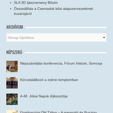
SLA 3D íjászverseny Bősön
Összeállítás a Csemadok bősi alapszervezetének
évzárójáról
ARCHÍVUM
NÉPSZERŰ
Népszámlálás konferencia, Fórum Intézet, Somorja
Kórustalálkozó a zsérei templomban
A 48. Jókai Napok díjkiosztója
Gombaszögi DH Tábor – A megnyitó és Pusztay