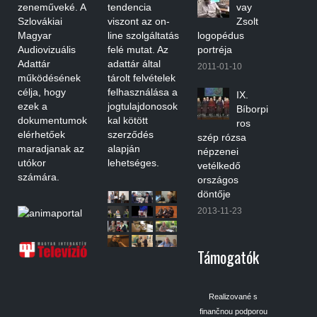
zeneműveké. A
tendencia
vay
Szlovákiai
viszont az on-
Zsolt
Magyar
line szolgáltatás
logopédus
Audiovizuális
felé mutat. Az
portréja
Adattár
adattár által
2011-01-10
működésének
tárolt felvételek
célja, hogy
felhasználása a
IX.
ezek a
jogtulajdonosok
Bíborpi
dokumentumok
kal kötött
ros
elérhetőek
szerződés
szép rózsa
maradjanak az
alapján
népzenei
utókor
lehetséges.
vetélkedő
számára.
országos
döntője
2013-11-23
Támogatók
Realizované s
finančnou podporou