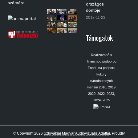
számára.
országos
döntője
2013-11-23
Támogatók
Realizované s
finančnou podporou
Fondu na podporu
kultúry
národnostných
menšín 2018, 2019,
2020, 2022, 2023,
2024, 2025
© Copyright 2026
Szlovákiai Magyar Audiovizuális Adattár
.
Proudly