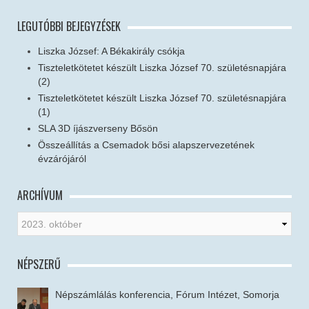
LEGUTÓBBI BEJEGYZÉSEK
Liszka József: A Békakirály csókja
Tiszteletkötetet készült Liszka József 70. születésnapjára
(2)
Tiszteletkötetet készült Liszka József 70. születésnapjára
(1)
SLA 3D íjászverseny Bősön
Összeállítás a Csemadok bősi alapszervezetének
évzárójáról
ARCHÍVUM
NÉPSZERŰ
Népszámlálás konferencia, Fórum Intézet, Somorja