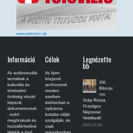
www.televizio.sk
Információ
Célok
Legnézette
Bb
Az audiovizuális
Az ilyen
termékek a
központi
XIII.
kulturális és
archívumok
Bíborpi
történelmi
minden
ros
örökség részét
esetben
Szép Rózsa
képezik,
elsősorban a
Országos
dokumentumok
nyilvános
Népzenei
, ezért
kutatás célját
Vetélkedő
megőrzésük és
szolgálják, és
2023-10-28
hozzáférhetővé
csak
tételük a jövő
másodsorban