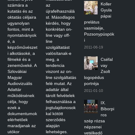
Koller
számára a
az
Gyula
kutatás és az
újrafelhasználá
pápai
oktatás céljaira
st. Másodlagos
prelátus
ugyanolyan
kérdés, hogy
vasmiséje,
fontos, mint a
konkrétan on-
Pozsonypüspök
nyomtatványok
line vagy off-
i
é, a
line
képzőművészet
szolgáltatást
2011-06-19
i alkotásoké, a
valósítanak-e
filmeké és a
meg, a
Cséfal
zeneműveké. A
tendencia
vay
Szlovákiai
viszont az on-
Zsolt
Magyar
line szolgáltatás
logopédus
Audiovizuális
felé mutat. Az
portréja
Adattár
adattár által
2011-01-10
működésének
tárolt felvételek
célja, hogy
felhasználása a
IX.
ezek a
jogtulajdonosok
Bíborpi
dokumentumok
kal kötött
ros
elérhetőek
szerződés
szép rózsa
maradjanak az
alapján
népzenei
utókor
lehetséges.
vetélkedő