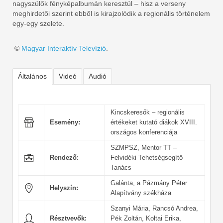
nagyszülők fényképalbumán keresztül – hisz a verseny
meghirdetői szerint ebből is kirajzolódik a regionális történelem
egy-egy szelete.
©
Magyar Interaktív Televízió
.
Általános
Videó
Audió
Kincskeresők – regionális
Esemény:
értékeket kutató diákok XVIII.
országos konferenciája
SZMPSZ, Mentor TT –
Rendező:
Felvidéki Tehetségsegítő
Tanács
Galánta, a Pázmány Péter
Helyszín:
Alapítvány székháza
Szanyi Mária, Rancsó Andrea,
Résztvevők:
Pék Zoltán, Koltai Erika,