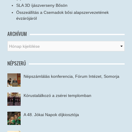
SLA 3D íjászverseny Bősön
Összeállítás a Csemadok bősi alapszervezetének
évzárójáról
ARCHÍVUM
NÉPSZERŰ
Népszámlálás konferencia, Fórum Intézet, Somorja
Kórustalálkozó a zsérei templomban
A 48. Jókai Napok díjkiosztója