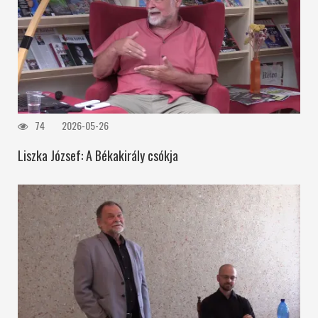
74
2026-05-26
Liszka József: A Békakirály csókja