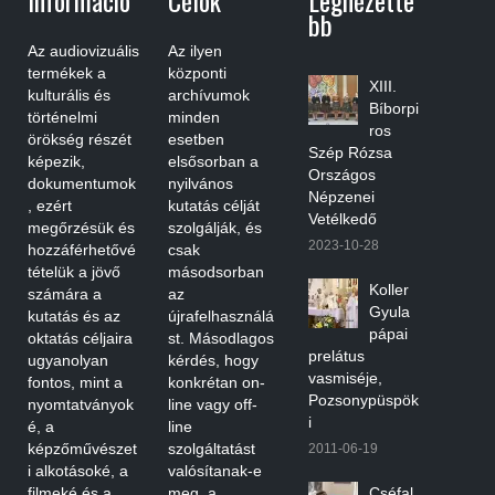
Bb
Az audiovizuális
Az ilyen
termékek a
központi
XIII.
kulturális és
archívumok
Bíborpi
történelmi
minden
ros
örökség részét
esetben
Szép Rózsa
képezik,
elsősorban a
Országos
dokumentumok
nyilvános
Népzenei
, ezért
kutatás célját
Vetélkedő
megőrzésük és
szolgálják, és
2023-10-28
hozzáférhetővé
csak
tételük a jövő
másodsorban
Koller
számára a
az
Gyula
kutatás és az
újrafelhasználá
pápai
oktatás céljaira
st. Másodlagos
prelátus
ugyanolyan
kérdés, hogy
vasmiséje,
fontos, mint a
konkrétan on-
Pozsonypüspök
nyomtatványok
line vagy off-
i
é, a
line
képzőművészet
szolgáltatást
2011-06-19
i alkotásoké, a
valósítanak-e
filmeké és a
meg, a
Cséfal