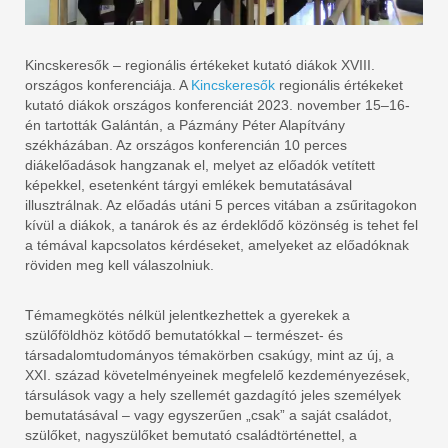
Kincskeresők – regionális értékeket kutató diákok XVIII.
országos konferenciája. A
Kincskeresők
regionális értékeket
kutató diákok országos konferenciát 2023. november 15–16-
én tartották Galántán, a Pázmány Péter Alapítvány
székházában. Az országos konferencián 10 perces
diákelőadások hangzanak el, melyet az előadók vetített
képekkel, esetenként tárgyi emlékek bemutatásával
illusztrálnak. Az előadás utáni 5 perces vitában a zsűritagokon
kívül a diákok, a tanárok és az érdeklődő közönség is tehet fel
a témával kapcsolatos kérdéseket, amelyeket az előadóknak
röviden meg kell válaszolniuk.
Témamegkötés nélkül jelentkezhettek a gyerekek a
szülőföldhöz kötődő bemutatókkal – természet- és
társadalomtudományos témakörben csakúgy, mint az új, a
XXI. század követelményeinek megfelelő kezdeményezések,
társulások vagy a hely szellemét gazdagító jeles személyek
bemutatásával – vagy egyszerűen „csak” a saját családot,
szülőket, nagyszülőket bemutató családtörténettel, a