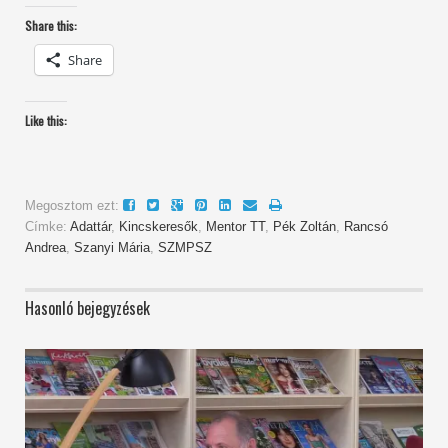
Share this:
Share
Like this:
Megosztom ezt:
Címke:
Adattár
,
Kincskeresők
,
Mentor TT
,
Pék Zoltán
,
Rancsó
Andrea
,
Szanyi Mária
,
SZMPSZ
Hasonló bejegyzések