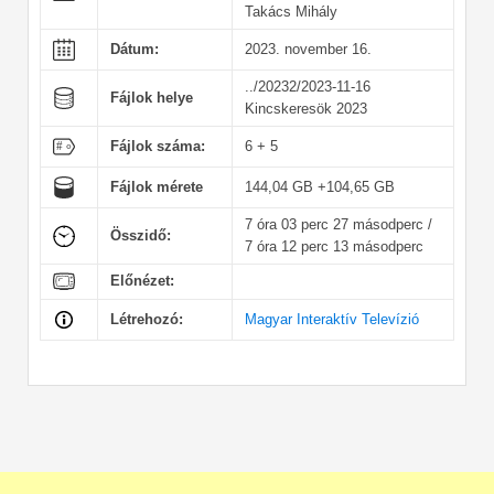
Takács Mihály
Dátum:
2023. november 16.
../20232/2023-11-16
Fájlok helye
Kincskeresök 2023
Fájlok száma:
6 + 5
Fájlok mérete
144,04 GB +104,65 GB
7 óra 03 perc 27 másodperc /
Összidő:
7 óra 12 perc 13 másodperc
Előnézet:
Létrehozó:
Magyar Interaktív Televízió