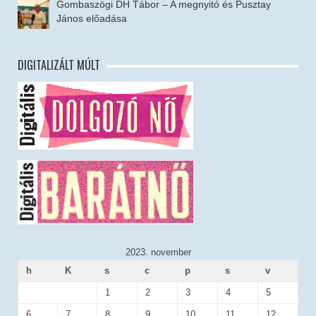
Gombaszögi DH Tábor – A megnyitó és Pusztay
János előadása
DIGITALIZÁLT MÚLT
2023. november
h
K
s
c
p
s
v
1
2
3
4
5
6
7
8
9
10
11
12