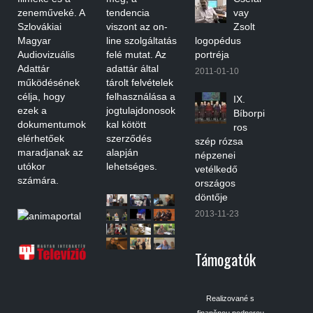
zeneműveké. A
tendencia
vay
Szlovákiai
viszont az on-
Zsolt
Magyar
line szolgáltatás
logopédus
Audiovizuális
felé mutat. Az
portréja
Adattár
adattár által
2011-01-10
működésének
tárolt felvételek
célja, hogy
felhasználása a
IX.
ezek a
jogtulajdonosok
Bíborpi
dokumentumok
kal kötött
ros
elérhetőek
szerződés
szép rózsa
maradjanak az
alapján
népzenei
utókor
lehetséges.
vetélkedő
számára.
országos
döntője
2013-11-23
Támogatók
Realizované s
finančnou podporou