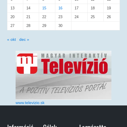
13
14
15
16
17
18
19
20
21
22
23
24
25
26
27
28
29
30
« okt
dec »
www.televizio.sk
Információ
Célok
Legnézette