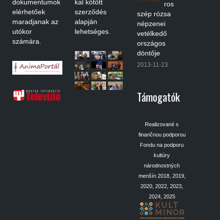
dokumentumok
kal kötött
ros
elérhetőek
szerződés
szép rózsa
maradjanak az
alapján
népzenei
utókor
lehetséges.
vetélkedő
számára.
országos
döntője
2013-11-23
Támogatók
Realizované s
finančnou podporou
Fondu na podporu
kultúry
národnostných
menšín 2018, 2019,
2020, 2022, 2023,
2024, 2025