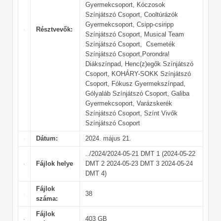
Gyermekcsoport, Kóczosok
Színjátszó Csoport, Cooltúrázók
Gyermekcsoport, Csipp-csiripp
Résztvevők:
Színjátszó Csoport, Musical Team
Színjátszó Csoport, Csemeték
Színjátszó Csoport,Porondra!
Diákszínpad, Henc(z)egők Színjátszó
Csoport, KOHÁRY-SOKK Színjátszó
Csoport, Fókusz Gyermekszínpad,
Gólyaláb Színjátszó Csoport, Galiba
Gyermekcsoport, Varázskerék
Színjátszó Csoport, Színt Vivők
Színjátszó Csoport
Dátum:
2024. május 21.
../2024/2024-05-21 DMT 1 (2024-05-22
Fájlok helye
DMT 2 2024-05-23 DMT 3 2024-05-24
DMT 4)
Fájlok
38
száma:
Fájlok
403 GB