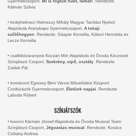
Gyermekcsoport,
Mi is fogtuk fülét, farkát!
. Rendezte:
Kálmán Szilvia
• királyhelmeci Helmeczy Mihály Magyar Tanítási Nyelvű
Alapiskola Aranykapu Gyermekcsoport,
A tokaji
szőlőhegyen
. Rendezte: Gáspár Kornélia, Kóbori Henrietta és
Leczo Kornélia
• csallóközaranyosi Kóczán Mór Alapiskola és Óvoda Kóczosok
Színjátszó Csoport,
Szekrény, cipő, osztály
. Rendezte:
Zsidek Pál
• komáromi Egressy Béni Városi Művelődési Központ
Cooltúrázók Gyermekcsoport,
Életünk napjai
. Rendezte:
Laboda Róbert
SZÍNJÁTSZÓK
• losonci Kármán József Alapiskola és Óvoda Musical Team
Színjátszó Csoport,
Jégvarázs musical
. Rendezte: Kovács
Csíkány Andrea