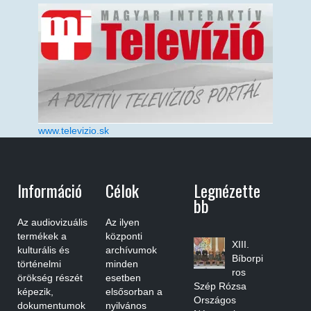
www.televizio.sk
Információ
Célok
Legnézette
Bb
Az audiovizuális
Az ilyen
termékek a
központi
XIII.
kulturális és
archívumok
Bíborpi
történelmi
minden
ros
örökség részét
esetben
Szép Rózsa
képezik,
elsősorban a
Országos
dokumentumok
nyilvános