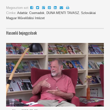
Megosztom ezt:
Címke:
Adattár
,
Csemadok
,
DUNA MENTI TAVASZ
,
Szlovákiai
Magyar Művelődési Intézet
Hasonló bejegyzések