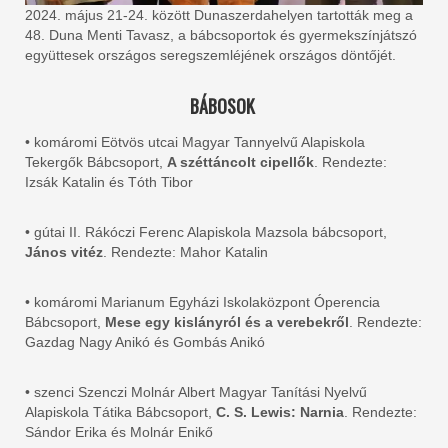
2024. május 21-24. között Dunaszerdahelyen tartották meg a
48. Duna Menti Tavasz, a bábcsoportok és gyermekszínjátszó
együttesek országos seregszemléjének országos döntőjét.
BÁBOSOK
• komáromi Eötvös utcai Magyar Tannyelvű Alapiskola
Tekergők Bábcsoport,
A széttáncolt cipellők
. Rendezte:
Izsák Katalin és Tóth Tibor
• gútai II. Rákóczi Ferenc Alapiskola Mazsola bábcsoport,
János vitéz
. Rendezte: Mahor Katalin
• komáromi Marianum Egyházi Iskolaközpont Óperencia
Bábcsoport,
Mese egy kislányról és a verebekről
. Rendezte:
Gazdag Nagy Anikó és Gombás Anikó
• szenci Szenczi Molnár Albert Magyar Tanítási Nyelvű
Alapiskola Tátika Bábcsoport,
C. S. Lewis: Narnia
. Rendezte:
Sándor Erika és Molnár Enikő