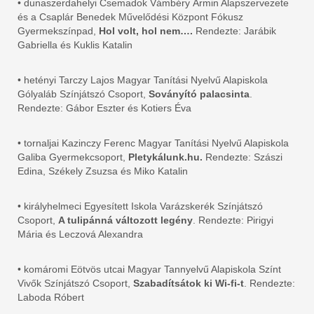
• dunaszerdahelyi Csemadok Vámbéry Ármin Alapszervezete
és a Csaplár Benedek Művelődési Központ Fókusz
Gyermekszínpad,
Hol volt, hol nem….
Rendezte: Jarábik
Gabriella és Kuklis Katalin
• hetényi Tarczy Lajos Magyar Tanítási Nyelvű Alapiskola
Gólyaláb Színjátszó Csoport,
Soványító palacsinta
.
Rendezte: Gábor Eszter és Kotiers Éva
• tornaljai Kazinczy Ferenc Magyar Tanítási Nyelvű Alapiskola
Galiba Gyermekcsoport,
Pletykálunk.hu.
Rendezte: Szászi
Edina, Székely Zsuzsa és Miko Katalin
• királyhelmeci Egyesített Iskola Varázskerék Színjátszó
Csoport,
A tulipánná változott legény
. Rendezte: Pirigyi
Mária és Leczová Alexandra
• komáromi Eötvös utcai Magyar Tannyelvű Alapiskola Színt
Vivők Színjátszó Csoport,
Szabadítsátok ki Wi-fi-t
. Rendezte:
Laboda Róbert