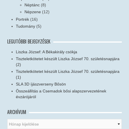
Néptánc
(8)
Népzene
(12)
Portrék
(16)
Tudomány
(5)
LEGUTÓBBI BEJEGYZÉSEK
Liszka József: A Békakirály csókja
Tiszteletkötetet készült Liszka József 70. születésnapjára
(2)
Tiszteletkötetet készült Liszka József 70. születésnapjára
(1)
SLA 3D íjászverseny Bősön
Összeállítás a Csemadok bősi alapszervezetének
évzárójáról
ARCHÍVUM