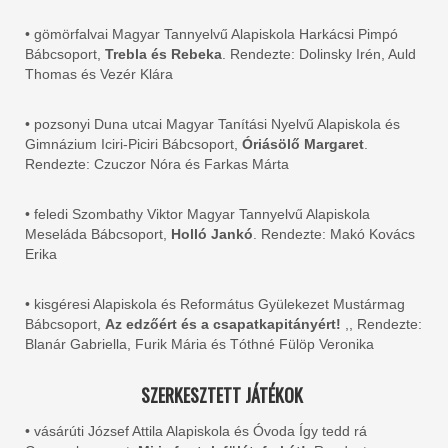
• gömörfalvai Magyar Tannyelvű Alapiskola Harkácsi Pimpó
Bábcsoport,
Trebla és Rebeka
. Rendezte: Dolinsky Irén, Auld
Thomas és Vezér Klára
• pozsonyi Duna utcai Magyar Tanítási Nyelvű Alapiskola és
Gimnázium Iciri-Piciri Bábcsoport,
Óriásölő Margaret
.
Rendezte: Czuczor Nóra és Farkas Márta
• feledi Szombathy Viktor Magyar Tannyelvű Alapiskola
Meseláda Bábcsoport,
Holló Jankó
. Rendezte: Makó Kovács
Erika
• kisgéresi Alapiskola és Református Gyülekezet Mustármag
Bábcsoport,
Az edzőért és a csapatkapitányért!
,, Rendezte:
Blanár Gabriella, Furik Mária és Tóthné Fülöp Veronika
SZERKESZTETT JÁTÉKOK
• vásárúti József Attila Alapiskola és Óvoda Így tedd rá