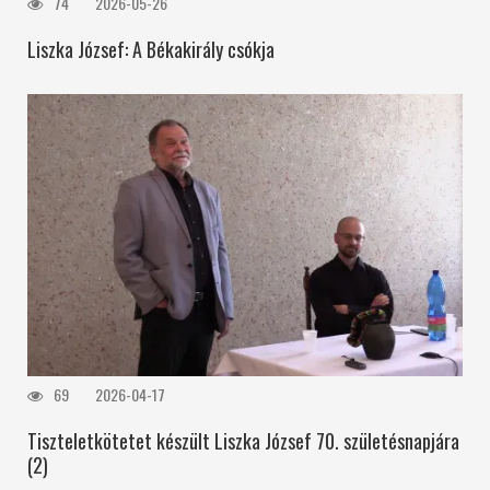
74
2026-05-26
Liszka József: A Békakirály csókja
69
2026-04-17
Tiszteletkötetet készült Liszka József 70. születésnapjára
(2)