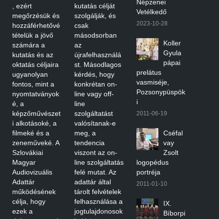
Népzenei
, ezért
kutatás célját
Vetélkedő
megőrzésük és
szolgálják, és
2023-10-28
hozzáférhetővé
csak
tételük a jövő
másodsorban
Koller
számára a
az
Gyula
kutatás és az
újrafelhasználá
pápai
oktatás céljaira
st. Másodlagos
prelátus
ugyanolyan
kérdés, hogy
vasmiséje,
fontos, mint a
konkrétan on-
Pozsonypüspök
nyomtatványok
line vagy off-
i
é, a
line
képzőművészet
szolgáltatást
2011-06-19
i alkotásoké, a
valósítanak-e
filmeké és a
meg, a
Cséfal
zeneműveké. A
tendencia
vay
Szlovákiai
viszont az on-
Zsolt
Magyar
line szolgáltatás
logopédus
Audiovizuális
felé mutat. Az
portréja
Adattár
adattár által
2011-01-10
működésének
tárolt felvételek
célja, hogy
felhasználása a
IX.
ezek a
jogtulajdonosok
Bíborpi