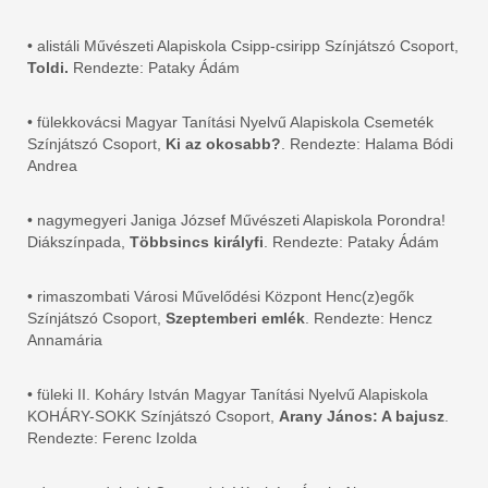
• alistáli Művészeti Alapiskola Csipp-csiripp Színjátszó Csoport,
Toldi.
Rendezte: Pataky Ádám
• fülekkovácsi Magyar Tanítási Nyelvű Alapiskola Csemeték
Színjátszó Csoport,
Ki az okosabb?
. Rendezte: Halama Bódi
Andrea
• nagymegyeri Janiga József Művészeti Alapiskola Porondra!
Diákszínpada,
Többsincs királyfi
. Rendezte: Pataky Ádám
• rimaszombati Városi Művelődési Központ Henc(z)egők
Színjátszó Csoport,
Szeptemberi emlék
. Rendezte: Hencz
Annamária
• füleki II. Koháry István Magyar Tanítási Nyelvű Alapiskola
KOHÁRY-SOKK Színjátszó Csoport,
Arany János: A bajusz
.
Rendezte: Ferenc Izolda