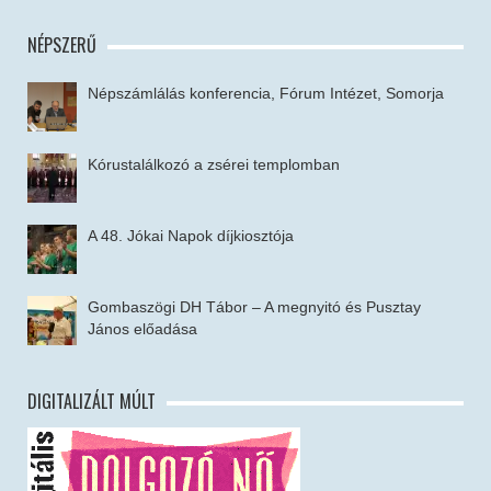
NÉPSZERŰ
Népszámlálás konferencia, Fórum Intézet, Somorja
Kórustalálkozó a zsérei templomban
A 48. Jókai Napok díjkiosztója
Gombaszögi DH Tábor – A megnyitó és Pusztay
János előadása
DIGITALIZÁLT MÚLT