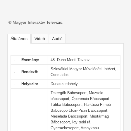
© Magyar Interaktív Televízió.
Általános
Videó
Audió
Esemény:
48. Duna Menti Tavasz
Szlovákiai Magyar Művelődési Intézet,
Rendező:
Csemadok
Helyszín:
Dunaszerdahely
Tekergők Bábcsoport, Mazsola
bábcsoport, Óperencia Bábcsoport,
Tátika Bábcsoport, Harkácsi Pimpó
Bábcsoport,Iciri-Piciri Bábcsoport,
Meseláda Bábcsoport, Mustármag
Bábcsoport, Így tedd rá
Gyermekcsoport, Aranykapu