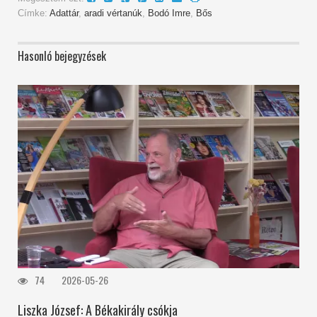
Címke:
Adattár
,
aradi vértanúk
,
Bodó Imre
,
Bős
Hasonló bejegyzések
74
2026-05-26
Liszka József: A Békakirály csókja