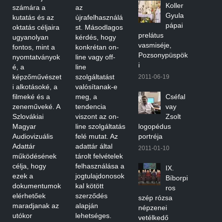
Koller
számára a
az
Gyula
kutatás és az
újrafelhasználá
pápai
oktatás céljaira
st. Másodlagos
prelátus
ugyanolyan
kérdés, hogy
vasmiséje,
fontos, mint a
konkrétan on-
Pozsonypüspök
nyomtatványok
line vagy off-
i
é, a
line
képzőművészet
szolgáltatást
2011-06-19
i alkotásoké, a
valósítanak-e
filmeké és a
meg, a
Cséfal
zeneműveké. A
tendencia
vay
Szlovákiai
viszont az on-
Zsolt
Magyar
line szolgáltatás
logopédus
Audiovizuális
felé mutat. Az
portréja
Adattár
adattár által
2011-01-10
működésének
tárolt felvételek
célja, hogy
felhasználása a
IX.
ezek a
jogtulajdonosok
Bíborpi
dokumentumok
kal kötött
ros
elérhetőek
szerződés
szép rózsa
maradjanak az
alapján
népzenei
utókor
lehetséges.
vetélkedő