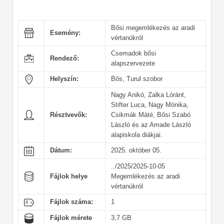
Bősi megemlékezés az aradi
Esemény:
vértanúkról
Csemadok bősi
Rendező:
alapszervezete
Helyszín:
Bős, Turul szobor
Nagy Anikó, Zalka Lóránt,
Stifter Luca, Nagy Mónika,
Résztvevők:
Csikmák Máté, Bősi Szabó
László és az Amade László
alapiskola diákjai.
Dátum:
2025. október 05.
../2025/2025-10-05
Fájlok helye
Megemlékezés az aradi
vértanúkról
Fájlok száma:
1
Fájlok mérete
3,7 GB