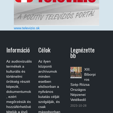
www.televizio.sk
Információ
Célok
Legnézette
Bb
Az audiovizuális
Az ilyen
termékek a
központi
XIII.
kulturális és
archívumok
Bíborpi
történelmi
minden
ros
örökség részét
esetben
Szép Rózsa
képezik,
elsősorban a
Országos
dokumentumok
nyilvános
Népzenei
, ezért
kutatás célját
Vetélkedő
megőrzésük és
szolgálják, és
2023-10-28
hozzáférhetővé
csak
tételük a jövő
másodsorban