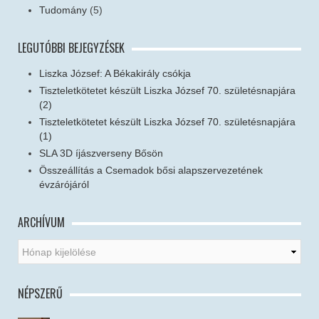
Tudomány
(5)
LEGUTÓBBI BEJEGYZÉSEK
Liszka József: A Békakirály csókja
Tiszteletkötetet készült Liszka József 70. születésnapjára
(2)
Tiszteletkötetet készült Liszka József 70. születésnapjára
(1)
SLA 3D íjászverseny Bősön
Összeállítás a Csemadok bősi alapszervezetének
évzárójáról
ARCHÍVUM
NÉPSZERŰ