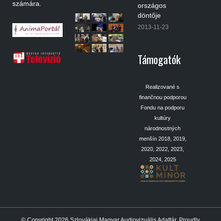
számára.
országos
döntője
2013-11-23
Támogatók
Realizované s
finančnou podporou
Fondu na podporu
kultúry
národnostných
menšín 2018, 2019,
2020, 2022, 2023,
2024, 2025
© Copyright 2026
Szlovákiai Magyar Audiovizuális Adattár
.
Proudly