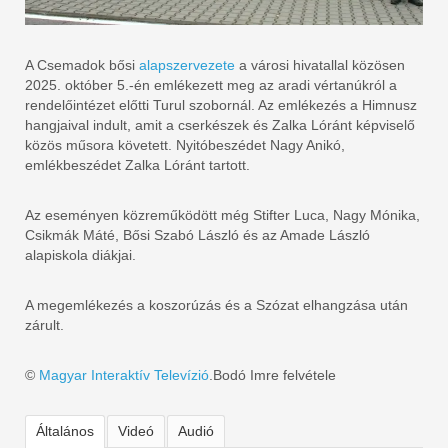
A Csemadok bősi
alapszervezete
a városi hivatallal közösen
2025. október 5.-én emlékezett meg az aradi vértanúkról a
rendelőintézet előtti Turul szobornál. Az emlékezés a Himnusz
hangjaival indult, amit a cserkészek és Zalka Lóránt képviselő
közös műsora követett. Nyitóbeszédet Nagy Anikó,
emlékbeszédet Zalka Lóránt tartott.
Az eseményen közreműködött még Stifter Luca, Nagy Mónika,
Csikmák Máté, Bősi Szabó László és az Amade László
alapiskola diákjai.
A megemlékezés a koszorúzás és a Szózat elhangzása után
zárult.
©
Magyar Interaktív Televízió
.Bodó Imre felvétele
Általános
Videó
Audió