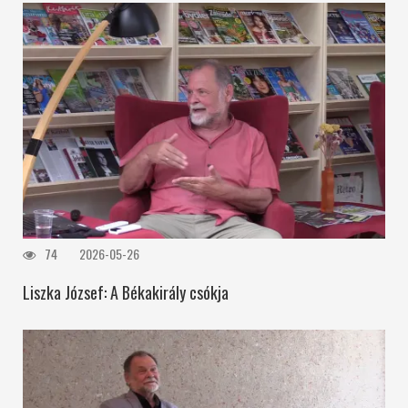
74
2026-05-26
Liszka József: A Békakirály csókja