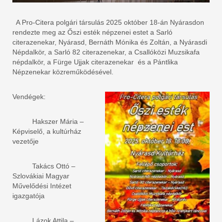
A Pro-Citera polgári társulás 2025 október 18-án Nyárasdon
rendezte meg az Őszi esték népzenei estet a Sarló
citerazenekar, Nyárasd, Bernáth Mónika és Zoltán, a Nyárasdi
Népdalkör, a Sarló 82 citerazenekar, a Csallóközi Muzsikafa
népdalkör, a Fürge Ujjak citerazenekar és a Pántlika
Népzenekar közreműködésével.
Vendégek:
Hakszer Mária –
Képviselő, a kultúrház
vezetője
Takács Ottó –
Szlovákiai Magyar
Művelődési Intézet
igazgatója
Lázok Attila –