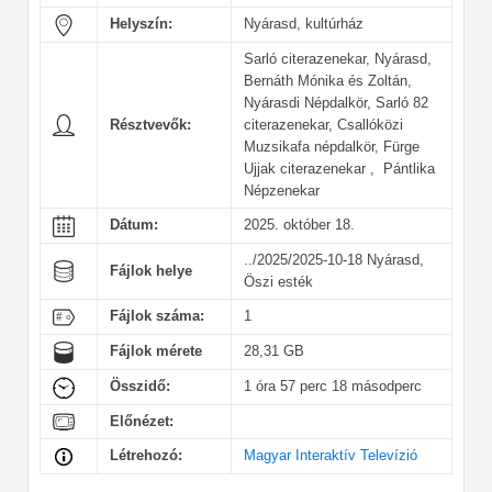
Helyszín:
Nyárasd, kultúrház
Sarló citerazenekar, Nyárasd,
Bernáth Mónika és Zoltán,
Nyárasdi Népdalkör, Sarló 82
Résztvevők:
citerazenekar, Csallóközi
Muzsikafa népdalkör, Fürge
Ujjak citerazenekar , Pántlika
Népzenekar
Dátum:
2025. október 18.
../2025/2025-10-18 Nyárasd,
Fájlok helye
Öszi esték
Fájlok száma:
1
Fájlok mérete
28,31 GB
Összidő:
1 óra 57 perc 18 másodperc
Előnézet:
Létrehozó:
Magyar Interaktív Televízió