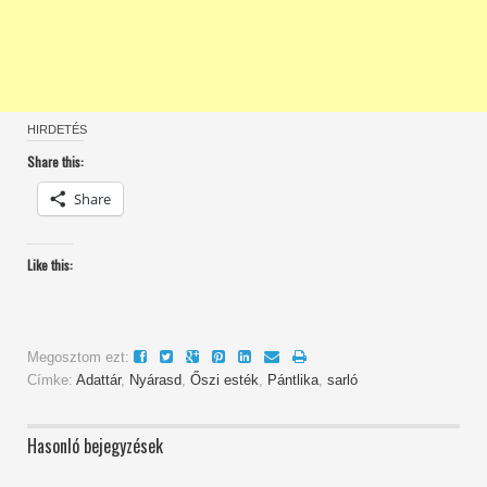
HIRDETÉS
Share this:
Share
Like this:
Megosztom ezt:
Címke:
Adattár
,
Nyárasd
,
Őszi esték
,
Pántlika
,
sarló
Hasonló bejegyzések