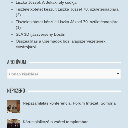
Liszka József: A Békakirály csókja
Tiszteletkötetet készült Liszka József 70. születésnapjára
(2)
Tiszteletkötetet készült Liszka József 70. születésnapjára
(1)
SLA 3D íjászverseny Bősön
Összeállítás a Csemadok bősi alapszervezetének
évzárójáról
ARCHÍVUM
NÉPSZERŰ
Népszámlálás konferencia, Fórum Intézet, Somorja
Kórustalálkozó a zsérei templomban