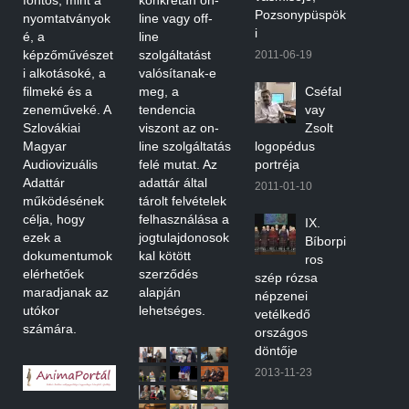
Pozsonypüspök
nyomtatványok
line vagy off-
i
é, a
line
képzőművészet
szolgáltatást
2011-06-19
i alkotásoké, a
valósítanak-e
filmeké és a
meg, a
Cséfal
zeneműveké. A
tendencia
vay
Szlovákiai
viszont az on-
Zsolt
Magyar
line szolgáltatás
logopédus
Audiovizuális
felé mutat. Az
portréja
Adattár
adattár által
2011-01-10
működésének
tárolt felvételek
célja, hogy
felhasználása a
IX.
ezek a
jogtulajdonosok
Bíborpi
dokumentumok
kal kötött
ros
elérhetőek
szerződés
szép rózsa
maradjanak az
alapján
népzenei
utókor
lehetséges.
vetélkedő
számára.
országos
döntője
2013-11-23