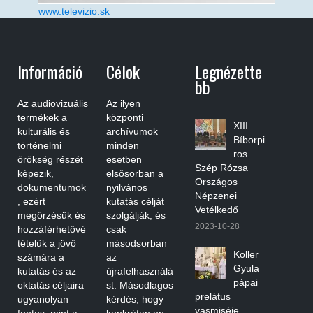
www.televizio.sk
Információ
Célok
Legnézette
Bb
Az audiovizuális
Az ilyen
termékek a
központi
XIII.
kulturális és
archívumok
Bíborpi
történelmi
minden
ros
örökség részét
esetben
Szép Rózsa
képezik,
elsősorban a
Országos
dokumentumok
nyilvános
Népzenei
, ezért
kutatás célját
Vetélkedő
megőrzésük és
szolgálják, és
2023-10-28
hozzáférhetővé
csak
tételük a jövő
másodsorban
Koller
számára a
az
Gyula
kutatás és az
újrafelhasználá
pápai
oktatás céljaira
st. Másodlagos
prelátus
ugyanolyan
kérdés, hogy
vasmiséje,
fontos, mint a
konkrétan on-