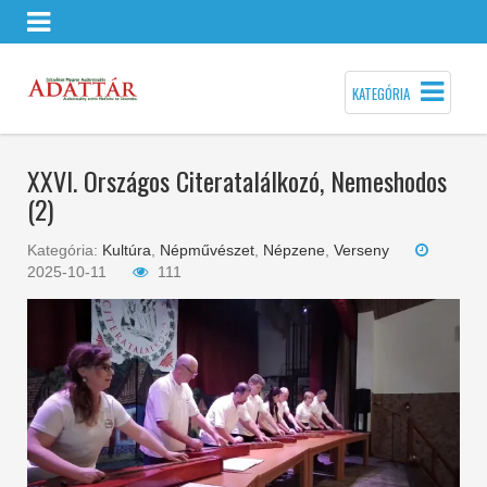
KATEGÓRIA
XXVI. Országos Citeratalálkozó, Nemeshodos
(2)
Kategória:
Kultúra
,
Népművészet
,
Népzene
,
Verseny
2025-10-11
111