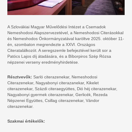
A Szlovákiai Magyar Művelődési Intézet a Csemadok
Nemeshodosi Alapszervezetével, a Nemeshodosi Citerásokkal
és Nemeshodos Önkormányzatával karöltve 2025. október 11-
én, szombaton megrendezte a XXVI. Országos
Citeratalálkozót. A seregszemle befejeztével került sor a
Patócs Lajos díj átadására, és a Bíborpiros Szép Rózsa
népzenei verseny eredményhirdetése.
Résztvevők:
Sarló citerazenekar, Nemeshodosi
Citerazenekar, Nagyabonyi citerazanekar, Kikelet
citerazenekar, Százdi citeraegyüttes, Dió héj citerazenekar,
Nagyabonyi gyermek citerazenekar, Gerlicék, Rezeda
Népzenei Együttes, Csillag citerazenekar, Vándor
citerazenekar.
Szakmai értékelők: