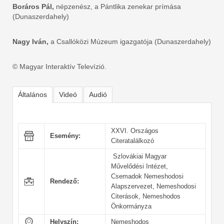
Boráros Pál,
népzenész, a Pántlika zenekar prímása
(Dunaszerdahely)
Nagy Iván,
a Csallóközi Múzeum igazgatója (Dunaszerdahely)
© Magyar Interaktív Televízió.
Általános
Videó
Audió
XXVI. Országos
Esemény:
Citeratalálkozó
Szlovákiai Magyar
Művelődési Intézet,
Csemadok Nemeshodosi
Rendező:
Alapszervezet, Nemeshodosi
Citerások, Nemeshodos
Önkormányza
Helyszín:
Nemeshodos