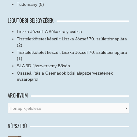
Tudomány
(5)
LEGUTÓBBI BEJEGYZÉSEK
Liszka József: A Békakirály csókja
Tiszteletkötetet készült Liszka József 70. születésnapjára
(2)
Tiszteletkötetet készült Liszka József 70. születésnapjára
(1)
SLA 3D íjászverseny Bősön
Összeállítás a Csemadok bősi alapszervezetének
évzárójáról
ARCHÍVUM
NÉPSZERŰ