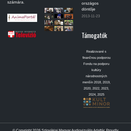
számára.
országos
döntője
2013-11-23
Támogatók
Realizované s
finančnou podporou
Fondu na podporu
kultúry
národnostných
menšín 2018, 2019,
2020, 2022, 2023,
2024, 2025
© Copyright 2026
Szlovákiai Magyar Audiovizuális Adattár
.
Proudly