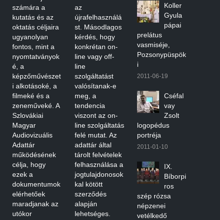
Koller
számára a
az
Gyula
kutatás és az
újrafelhasználá
pápai
oktatás céljaira
st. Másodlagos
prelátus
ugyanolyan
kérdés, hogy
vasmiséje,
fontos, mint a
konkrétan on-
Pozsonypüspök
nyomtatványok
line vagy off-
i
é, a
line
képzőművészet
szolgáltatást
2011-06-19
i alkotásoké, a
valósítanak-e
filmeké és a
meg, a
Cséfal
zeneműveké. A
tendencia
vay
Szlovákiai
viszont az on-
Zsolt
Magyar
line szolgáltatás
logopédus
Audiovizuális
felé mutat. Az
portréja
Adattár
adattár által
2011-01-10
működésének
tárolt felvételek
célja, hogy
felhasználása a
IX.
ezek a
jogtulajdonosok
Bíborpi
dokumentumok
kal kötött
ros
elérhetőek
szerződés
szép rózsa
maradjanak az
alapján
népzenei
utókor
lehetséges.
vetélkedő