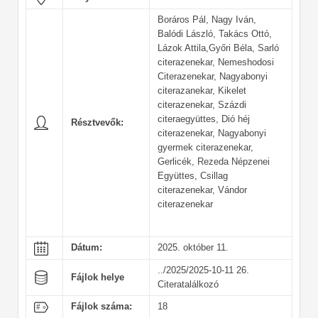
Boráros Pál, Nagy Iván,
Balódi László, Takács Ottó,
Lázok Attila,Győri Béla, Sarló
citerazenekar, Nemeshodosi
Citerazenekar, Nagyabonyi
citerazanekar, Kikelet
citerazenekar, Százdi
citeraegyüttes, Dió héj
Résztvevők:
citerazenekar, Nagyabonyi
gyermek citerazenekar,
Gerlicék, Rezeda Népzenei
Együttes, Csillag
citerazenekar, Vándor
citerazenekar
Dátum:
2025. október 11.
../2025/2025-10-11 26.
Fájlok helye
Citeratalálkozó
Fájlok száma:
18