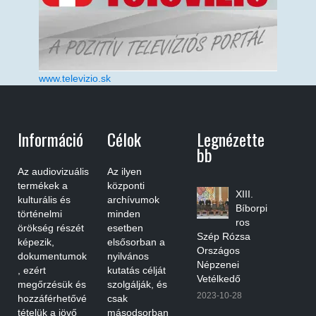
www.televizio.sk
Információ
Célok
Legnézette
Bb
Az audiovizuális
Az ilyen
termékek a
központi
XIII.
kulturális és
archívumok
Bíborpi
történelmi
minden
ros
örökség részét
esetben
Szép Rózsa
képezik,
elsősorban a
Országos
dokumentumok
nyilvános
Népzenei
, ezért
kutatás célját
Vetélkedő
megőrzésük és
szolgálják, és
2023-10-28
hozzáférhetővé
csak
tételük a jövő
másodsorban