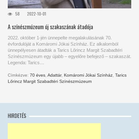
58
2022-10-01
A színészmúzeum új szakaszának átadója
2022. október 1-jén ünnepelte megalakulásának 70.
évfordulóját a Komáromi Jókai Színház. Ez alkalomból
ünnepélyesen átadták a Tarics Lőrincz Margit Szabadtéri
Színészmúzeum egy újabb – egyelőre befejező – szakaszát.
Legenda: Tarics…
Címkézve:
70 éves
,
Adattár
,
Komáromi Jókai Színház
,
Tarics
Lőrincz Margit Szabadtéri Színészmúzeum
HIRDETÉS