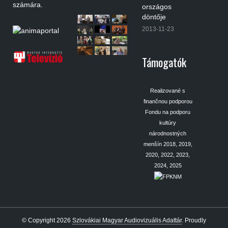
számára.
országos
döntője
2013-11-23
Támogatók
Realizované s
finančnou podporou
Fondu na podporu
kultúry
národnostných
menšín 2018, 2019,
2020, 2022, 2023,
2024, 2025
© Copyright 2026
Szlovákiai Magyar Audiovizuális Adattár
.
Proudly