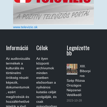
www.televizio.sk
Információ
Célok
Legnézette
Bb
Az audiovizuális
Az ilyen
termékek a
központi
XIII.
kulturális és
archívumok
Bíborpi
történelmi
minden
ros
örökség részét
esetben
Szép Rózsa
képezik,
elsősorban a
Országos
dokumentumok
nyilvános
Népzenei
, ezért
kutatás célját
Vetélkedő
megőrzésük és
szolgálják, és
2023-10-28
hozzáférhetővé
csak
tételük a jövő
másodsorban