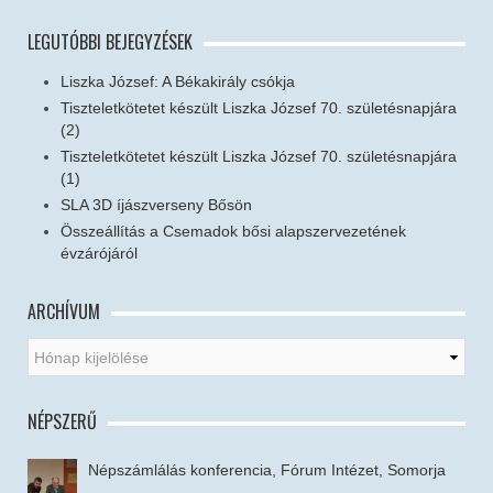
LEGUTÓBBI BEJEGYZÉSEK
Liszka József: A Békakirály csókja
Tiszteletkötetet készült Liszka József 70. születésnapjára
(2)
Tiszteletkötetet készült Liszka József 70. születésnapjára
(1)
SLA 3D íjászverseny Bősön
Összeállítás a Csemadok bősi alapszervezetének
évzárójáról
ARCHÍVUM
NÉPSZERŰ
Népszámlálás konferencia, Fórum Intézet, Somorja