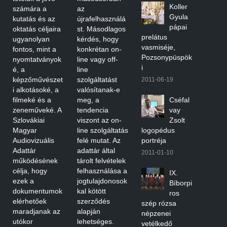
Koller
számára a
az
Gyula
kutatás és az
újrafelhasználá
pápai
oktatás céljaira
st. Másodlagos
prelátus
ugyanolyan
kérdés, hogy
vasmiséje,
fontos, mint a
konkrétan on-
Pozsonypüspök
nyomtatványok
line vagy off-
i
é, a
line
képzőművészet
szolgáltatást
2011-06-19
i alkotásoké, a
valósítanak-e
filmeké és a
meg, a
Cséfal
zeneműveké. A
tendencia
vay
Szlovákiai
viszont az on-
Zsolt
Magyar
line szolgáltatás
logopédus
Audiovizuális
felé mutat. Az
portréja
Adattár
adattár által
2011-01-10
működésének
tárolt felvételek
célja, hogy
felhasználása a
IX.
ezek a
jogtulajdonosok
Bíborpi
dokumentumok
kal kötött
ros
elérhetőek
szerződés
szép rózsa
maradjanak az
alapján
népzenei
utókor
lehetséges.
vetélkedő