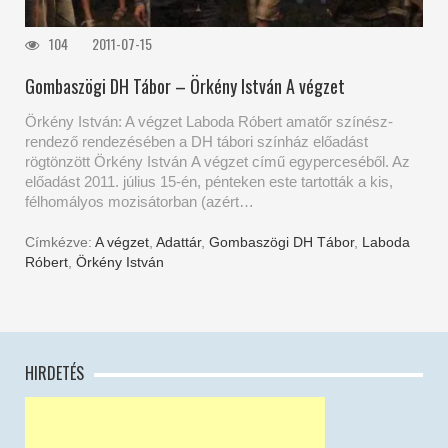
104
2011-07-15
Gombaszögi DH Tábor – Örkény István A végzet
Örkény István: A végzet Laboda Róbert amatőr színész-
rendező rendezésében a DH tábori színház előadást
rögtönzött Örkény István A végzet című egyperceséből. Az
előadást 2011. július 15-én, pénteken este tartották a kis,
félhomályos mozisátorban (azért…
Címkézve:
A végzet
,
Adattár
,
Gombaszögi DH Tábor
,
Laboda
Róbert
,
Örkény István
HIRDETÉS