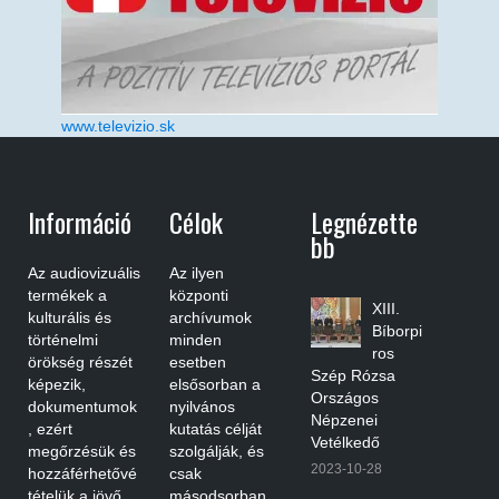
www.televizio.sk
Információ
Célok
Legnézette
Bb
Az audiovizuális
Az ilyen
termékek a
központi
XIII.
kulturális és
archívumok
Bíborpi
történelmi
minden
ros
örökség részét
esetben
Szép Rózsa
képezik,
elsősorban a
Országos
dokumentumok
nyilvános
Népzenei
, ezért
kutatás célját
Vetélkedő
megőrzésük és
szolgálják, és
2023-10-28
hozzáférhetővé
csak
tételük a jövő
másodsorban