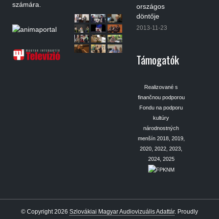
számára.
országos
döntője
2013-11-23
Támogatók
Realizované s
finančnou podporou
Fondu na podporu
kultúry
národnostných
menšín 2018, 2019,
2020, 2022, 2023,
2024, 2025
© Copyright 2026
Szlovákiai Magyar Audiovizuális Adattár
.
Proudly