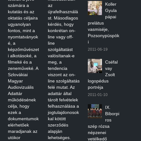
Koller
számára a
az
Gyula
kutatás és az
újrafelhasználá
pápai
oktatás céljaira
st. Másodlagos
prelátus
ugyanolyan
kérdés, hogy
vasmiséje,
fontos, mint a
konkrétan on-
Pozsonypüspök
nyomtatványok
line vagy off-
i
é, a
line
képzőművészet
szolgáltatást
2011-06-19
i alkotásoké, a
valósítanak-e
filmeké és a
meg, a
Cséfal
zeneműveké. A
tendencia
vay
Szlovákiai
viszont az on-
Zsolt
Magyar
line szolgáltatás
logopédus
Audiovizuális
felé mutat. Az
portréja
Adattár
adattár által
2011-01-10
működésének
tárolt felvételek
célja, hogy
felhasználása a
IX.
ezek a
jogtulajdonosok
Bíborpi
dokumentumok
kal kötött
ros
elérhetőek
szerződés
szép rózsa
maradjanak az
alapján
népzenei
utókor
lehetséges.
vetélkedő