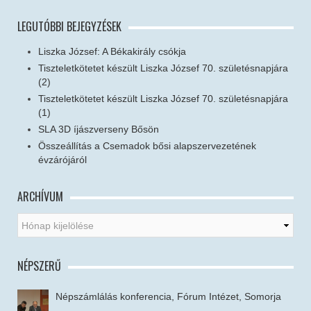
LEGUTÓBBI BEJEGYZÉSEK
Liszka József: A Békakirály csókja
Tiszteletkötetet készült Liszka József 70. születésnapjára
(2)
Tiszteletkötetet készült Liszka József 70. születésnapjára
(1)
SLA 3D íjászverseny Bősön
Összeállítás a Csemadok bősi alapszervezetének
évzárójáról
ARCHÍVUM
NÉPSZERŰ
Népszámlálás konferencia, Fórum Intézet, Somorja