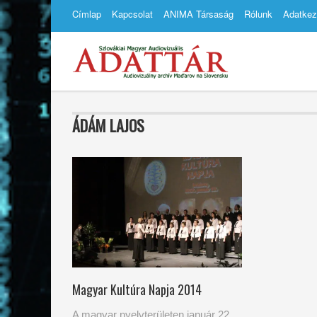
Címlap
Kapcsolat
ANIMA Társaság
Rólunk
Adatkez
ÁDÁM LAJOS
Magyar Kultúra Napja 2014
A magyar nyelvterületen január 22.,