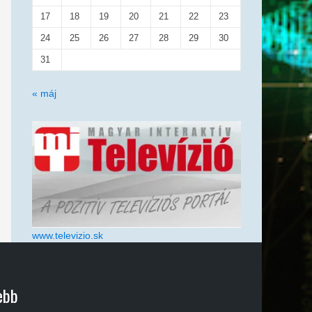
17
18
19
20
21
22
23
24
25
26
27
28
29
30
31
« máj
www.televizio.sk
ebb