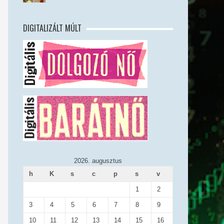
DIGITALIZÁLT MÚLT
2026. augusztus
h
K
s
c
p
s
v
1
2
3
4
5
6
7
8
9
10
11
12
13
14
15
16