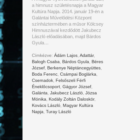
a himnusz születésnapja a Magyar
Kultúra Napja. 2014. január 19-én a
Galántai Művelődési Központ
színháztermében a műsor Kölcsey
Himnuszával kezdődött Jakubecz
László előadásában, majd Bárdos
Gyula…
Címkézve:
Ádám Lajos
,
Adattár
,
Balogh Csaba
,
Bárdos Gyula
,
Béres
József
,
Berkenye Néptáncegyüttes
,
Boda Ferenc
,
Csámpai Boglárka
,
Csemadok
,
Felsőszeli Férfi
Éneklőcsoport
,
Gágyor József
,
Galánta
,
Jakubecz László
,
Józsa
Mónika
,
Kodály Zoltán Daloskör
,
Kovács László
,
Magyar Kultúra
Napja
,
Turay László