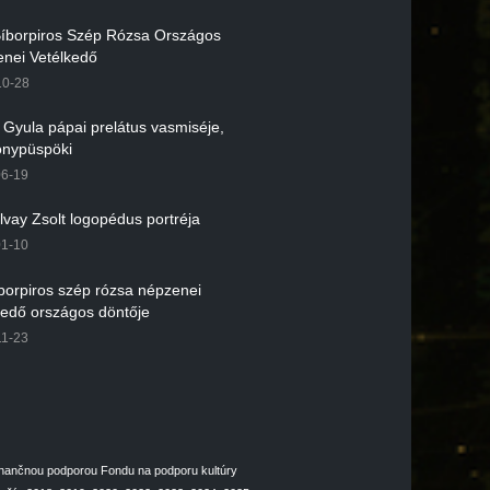
 Bíborpiros Szép Rózsa Országos
nei Vetélkedő
10-28
r Gyula pápai prelátus vasmiséje,
nypüspöki
06-19
lvay Zsolt logopédus portréja
01-10
íborpiros szép rózsa népzenei
kedő országos döntője
11-23
inančnou podporou Fondu na podporu kultúry