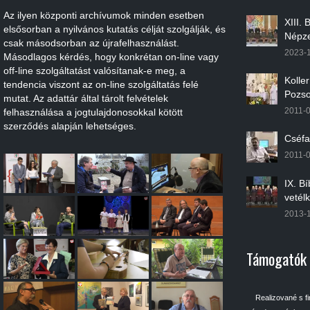
Az ilyen központi archívumok minden esetben
XIII.
elsősorban a nyilvános kutatás célját szolgálják, és
Népze
csak másodsorban az újrafelhasználást.
2023-
Másodlagos kérdés, hogy konkrétan on-line vagy
off-line szolgáltatást valósítanak-e meg, a
Kolle
tendencia viszont az on-line szolgáltatás felé
Pozso
mutat. Az adattár által tárolt felvételek
2011-
felhasználása a jogtulajdonosokkal kötött
szerződés alapján lehetséges.
Cséfa
2011-
IX. B
vetél
2013-
Támogatók
Realizované s f