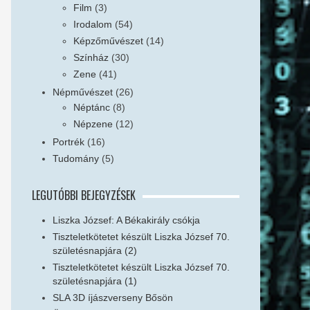
Film
(3)
Irodalom
(54)
Képzőművészet
(14)
Színház
(30)
Zene
(41)
Népművészet
(26)
Néptánc
(8)
Népzene
(12)
Portrék
(16)
Tudomány
(5)
LEGUTÓBBI BEJEGYZÉSEK
Liszka József: A Békakirály csókja
Tiszteletkötetet készült Liszka József 70.
születésnapjára (2)
Tiszteletkötetet készült Liszka József 70.
születésnapjára (1)
SLA 3D íjászverseny Bősön