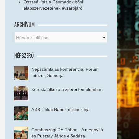
Összeállítás a Csemadok bősi
alapszervezetének évzárójáról
ARCHÍVUM
NÉPSZERŰ
Népszámlálás konferencia, Fórum
Intézet, Somorja
Kórustalálkozó a zsérei templomban
A 48. Jókai Napok díjkiosztója
Gombaszögi DH Tábor – A megnyitó
és Pusztay János előadása