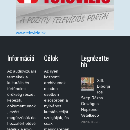
www.televizio.sk
Információ
Célok
Legnézette
Bb
Az audiovizuális
Az ilyen
termékek a
központi
XIII.
kulturális és
archívumok
Bíborpi
történelmi
minden
ros
örökség részét
esetben
Szép Rózsa
képezik,
elsősorban a
Országos
dokumentumok
nyilvános
Népzenei
, ezért
kutatás célját
Vetélkedő
megőrzésük és
szolgálják, és
2023-10-28
hozzáférhetővé
csak
tételük a jövő
másodsorban