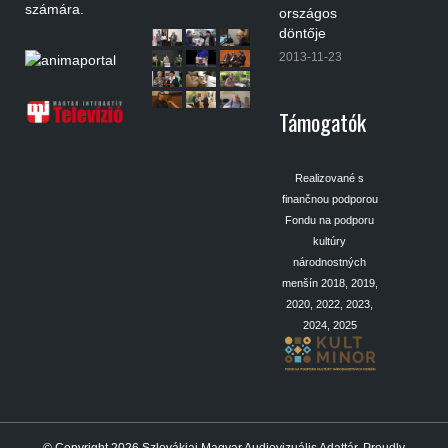
számára.
országos
döntője
2013-11-23
Támogatók
Realizované s
finančnou podporou
Fondu na podporu
kultúry
národnostných
menšín 2018, 2019,
2020, 2022, 2023,
2024, 2025
© Copyright 2026
Szlovákiai Magyar Audiovizuális Adattár
.
Proudly