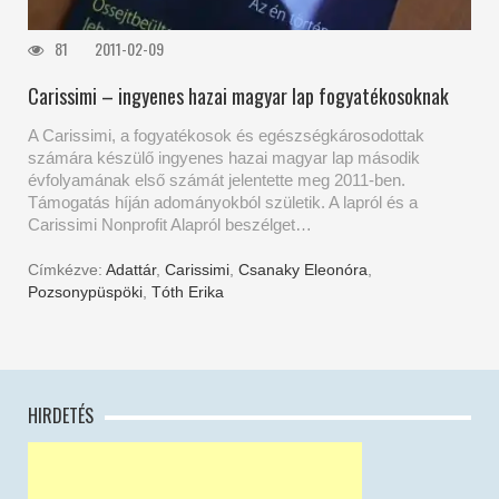
81
2011-02-09
Carissimi – ingyenes hazai magyar lap fogyatékosoknak
A Carissimi, a fogyatékosok és egészségkárosodottak
számára készülő ingyenes hazai magyar lap második
évfolyamának első számát jelentette meg 2011-ben.
Támogatás híján adományokból születik. A lapról és a
Carissimi Nonprofit Alapról beszélget…
Címkézve:
Adattár
,
Carissimi
,
Csanaky Eleonóra
,
Pozsonypüspöki
,
Tóth Erika
HIRDETÉS