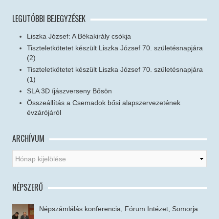
LEGUTÓBBI BEJEGYZÉSEK
Liszka József: A Békakirály csókja
Tiszteletkötetet készült Liszka József 70. születésnapjára
(2)
Tiszteletkötetet készült Liszka József 70. születésnapjára
(1)
SLA 3D íjászverseny Bősön
Összeállítás a Csemadok bősi alapszervezetének
évzárójáról
ARCHÍVUM
NÉPSZERŰ
Népszámlálás konferencia, Fórum Intézet, Somorja