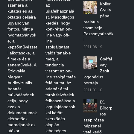
Koller
számára a
az
Gyula
kutatás és az
újrafelhasználá
pápai
oktatás céljaira
st. Másodlagos
prelátus
ugyanolyan
kérdés, hogy
vasmiséje,
fontos, mint a
konkrétan on-
Pozsonypüspök
nyomtatványok
line vagy off-
i
é, a
line
képzőművészet
szolgáltatást
2011-06-19
i alkotásoké, a
valósítanak-e
filmeké és a
meg, a
Cséfal
zeneműveké. A
tendencia
vay
Szlovákiai
viszont az on-
Zsolt
Magyar
line szolgáltatás
logopédus
Audiovizuális
felé mutat. Az
portréja
Adattár
adattár által
2011-01-10
működésének
tárolt felvételek
célja, hogy
felhasználása a
IX.
ezek a
jogtulajdonosok
Bíborpi
dokumentumok
kal kötött
ros
elérhetőek
szerződés
szép rózsa
maradjanak az
alapján
népzenei
utókor
lehetséges.
vetélkedő