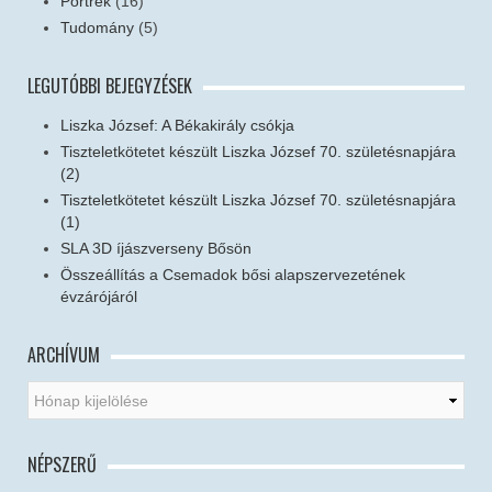
Portrék
(16)
Tudomány
(5)
LEGUTÓBBI BEJEGYZÉSEK
Liszka József: A Békakirály csókja
Tiszteletkötetet készült Liszka József 70. születésnapjára
(2)
Tiszteletkötetet készült Liszka József 70. születésnapjára
(1)
SLA 3D íjászverseny Bősön
Összeállítás a Csemadok bősi alapszervezetének
évzárójáról
ARCHÍVUM
NÉPSZERŰ