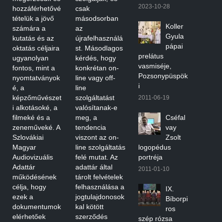
2023-10-28
hozzáférhetővé
csak
tételük a jövő
másodsorban
Koller
számára a
az
Gyula
kutatás és az
újrafelhasználá
pápai
oktatás céljaira
st. Másodlagos
prelátus
ugyanolyan
kérdés, hogy
vasmiséje,
fontos, mint a
konkrétan on-
Pozsonypüspök
nyomtatványok
line vagy off-
i
é, a
line
képzőművészet
szolgáltatást
2011-06-19
i alkotásoké, a
valósítanak-e
filmeké és a
meg, a
Cséfal
zeneműveké. A
tendencia
vay
Szlovákiai
viszont az on-
Zsolt
Magyar
line szolgáltatás
logopédus
Audiovizuális
felé mutat. Az
portréja
Adattár
adattár által
2011-01-10
működésének
tárolt felvételek
célja, hogy
felhasználása a
IX.
ezek a
jogtulajdonosok
Bíborpi
dokumentumok
kal kötött
ros
elérhetőek
szerződés
szép rózsa