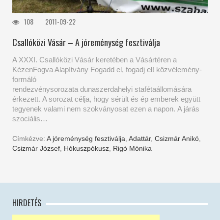
108
2011-09-22
Csallóközi Vásár – A jóreménység fesztiválja
A XXXI. Csallóközi Vásár keretében a Vásártéren a
KézenFogva Alapítvány Fogadd el, fogadj el! közvélemény-
formáló
rendezvénysorozata dunaszerdahelyi stafétaállomására
érkezett. A sorozat célja, hogy sérült és ép emberek együtt
tegyenek valami nem szokványosat ezen a napon. A járás
szociális…
Címkézve:
A jóreménység fesztiválja
,
Adattár
,
Csizmár Anikó
,
Csizmár József
,
Hókuszpókusz
,
Rigó Mónika
HIRDETÉS