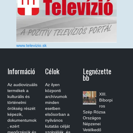
www.televizio.sk
Információ
Célok
Legnézette
Bb
Az audiovizuális
Az ilyen
termékek a
központi
XIII.
kulturális és
archívumok
Bíborpi
történelmi
minden
ros
örökség részét
esetben
Szép Rózsa
képezik,
elsősorban a
Országos
dokumentumok
nyilvános
Népzenei
, ezért
kutatás célját
Vetélkedő
megőrzésük és
szolgálják, és