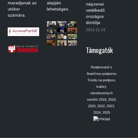
maradjanak az
alapján
népzenei
utókor
lehetséges.
vetélkedő
számára.
országos
döntője
2013-11-23
Támogatók
Realizované s
finančnou podporou
Fondu na podporu
kultúry
národnostných
menšín 2018, 2019,
2020, 2022, 2023,
2024, 2025