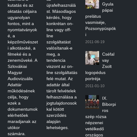
Gyula
kutatás és az
újrafelhasználá
pápai
oktatás céljaira
st. Másodlagos
prelátus
ugyanolyan
kérdés, hogy
vasmiséje,
fontos, mint a
konkrétan on-
Pozsonypüspök
nyomtatványok
line vagy off-
i
é, a
line
képzőművészet
szolgáltatást
2011-06-19
i alkotásoké, a
valósítanak-e
filmeké és a
meg, a
Cséfal
zeneműveké. A
tendencia
vay
Szlovákiai
viszont az on-
Zsolt
Magyar
line szolgáltatás
logopédus
Audiovizuális
felé mutat. Az
portréja
Adattár
adattár által
2011-01-10
működésének
tárolt felvételek
célja, hogy
felhasználása a
IX.
ezek a
jogtulajdonosok
Bíborpi
dokumentumok
kal kötött
ros
elérhetőek
szerződés
szép rózsa
maradjanak az
alapján
népzenei
utókor
lehetséges.
vetélkedő
számára.
országos