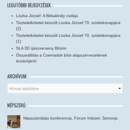
LEGUTÓBBI BEJEGYZÉSEK
Liszka József: A Békakirály csókja
Tiszteletkötetet készült Liszka József 70. születésnapjára
(2)
Tiszteletkötetet készült Liszka József 70. születésnapjára
(1)
SLA 3D íjászverseny Bősön
Összeállítás a Csemadok bősi alapszervezetének
évzárójáról
ARCHÍVUM
NÉPSZERŰ
Népszámlálás konferencia, Fórum Intézet, Somorja