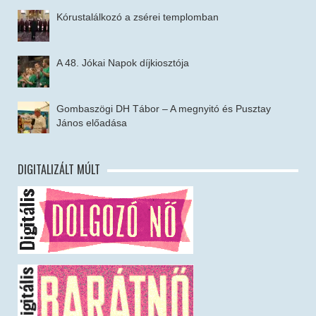
Kórustalálkozó a zsérei templomban
A 48. Jókai Napok díjkiosztója
Gombaszögi DH Tábor – A megnyitó és Pusztay
János előadása
DIGITALIZÁLT MÚLT