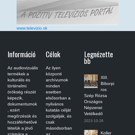
www.televizio.sk
Információ
Célok
Legnézette
Bb
Az audiovizuális
Az ilyen
termékek a
központi
XIII.
kulturális és
archívumok
Bíborpi
történelmi
minden
ros
örökség részét
esetben
Szép Rózsa
képezik,
elsősorban a
Országos
dokumentumok
nyilvános
Népzenei
, ezért
kutatás célját
Vetélkedő
megőrzésük és
szolgálják, és
2023-10-28
hozzáférhetővé
csak
tételük a jövő
másodsorban
Koller
számára a
az