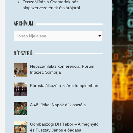
Összeállítás a Csemadok bősi
alapszervezetének évzárójáról
ARCHÍVUM
NÉPSZERŰ
Népszámlálás konferencia, Fórum
Intézet, Somorja
Kórustalálkozó a zsérei templomban
A 48. Jókai Napok díjkiosztója
Gombaszögi DH Tábor – A megnyitó
és Pusztay János előadása