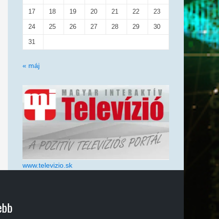
17
18
19
20
21
22
23
24
25
26
27
28
29
30
31
« máj
www.televizio.sk
ebb