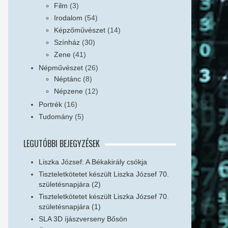
Film
(3)
Irodalom
(54)
Képzőművészet
(14)
Színház
(30)
Zene
(41)
Népművészet
(26)
Néptánc
(8)
Népzene
(12)
Portrék
(16)
Tudomány
(5)
LEGUTÓBBI BEJEGYZÉSEK
Liszka József: A Békakirály csókja
Tiszteletkötetet készült Liszka József 70.
születésnapjára (2)
Tiszteletkötetet készült Liszka József 70.
születésnapjára (1)
SLA 3D íjászverseny Bősön