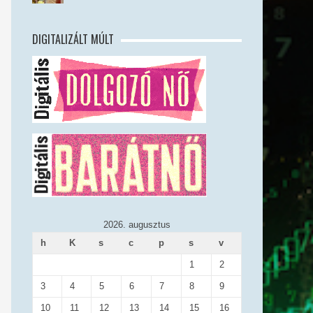
DIGITALIZÁLT MÚLT
2026. augusztus
h
K
s
c
p
s
v
1
2
3
4
5
6
7
8
9
10
11
12
13
14
15
16