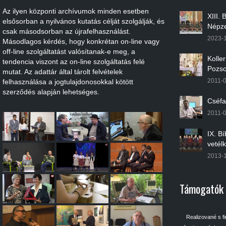
Az ilyen központi archívumok minden esetben
XIII.
elsősorban a nyilvános kutatás célját szolgálják, és
Népze
csak másodsorban az újrafelhasználást.
2023-
Másodlagos kérdés, hogy konkrétan on-line vagy
off-line szolgáltatást valósítanak-e meg, a
Kolle
tendencia viszont az on-line szolgáltatás felé
Pozso
mutat. Az adattár által tárolt felvételek
2011-
felhasználása a jogtulajdonosokkal kötött
szerződés alapján lehetséges.
Cséfa
2011-
IX. B
vetél
2013-
Támogatók
Realizované s f