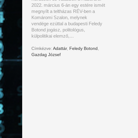
2022. március 6-án egy estére ismét
megnyílt a teltházas RÉV-ben a
Komáromi Szalon, melynek
vendége ezúttal a budapesti Feledy
Botond jogász, politológus,
külpolitikai elemző,…
Címkézve:
Adattár
,
Feledy Botond
,
Gazdag József