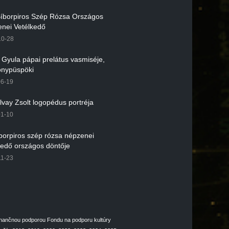
 Bíborpiros Szép Rózsa Országos
nei Vetélkedő
10-28
r Gyula pápai prelátus vasmiséje,
nypüspöki
06-19
lvay Zsolt logopédus portréja
01-10
íborpiros szép rózsa népzenei
kedő országos döntője
11-23
inančnou podporou Fondu na podporu kultúry