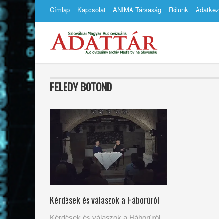
Címlap
Kapcsolat
ANIMA Társaság
Rólunk
Adatkez
FELEDY BOTOND
Kérdések és válaszok a Háborúról
Kérdések és válaszok a Háborúról –