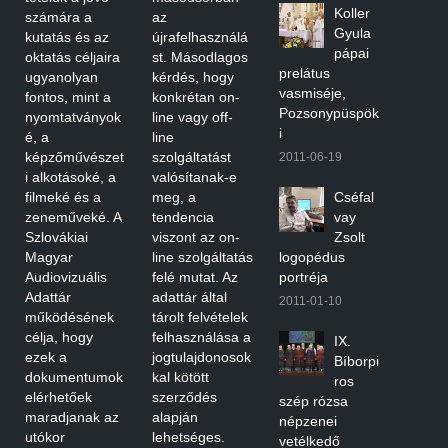
Koller
számára a
az
Gyula
kutatás és az
újrafelhasználá
pápai
oktatás céljaira
st. Másodlagos
prelátus
ugyanolyan
kérdés, hogy
vasmiséje,
fontos, mint a
konkrétan on-
Pozsonypüspök
nyomtatványok
line vagy off-
i
é, a
line
képzőművészet
szolgáltatást
2011-06-19
i alkotásoké, a
valósítanak-e
filmeké és a
meg, a
Cséfal
zeneműveké. A
tendencia
vay
Szlovákiai
viszont az on-
Zsolt
Magyar
line szolgáltatás
logopédus
Audiovizuális
felé mutat. Az
portréja
Adattár
adattár által
2011-01-10
működésének
tárolt felvételek
célja, hogy
felhasználása a
IX.
ezek a
jogtulajdonosok
Bíborpi
dokumentumok
kal kötött
ros
elérhetőek
szerződés
szép rózsa
maradjanak az
alapján
népzenei
utókor
lehetséges.
vetélkedő