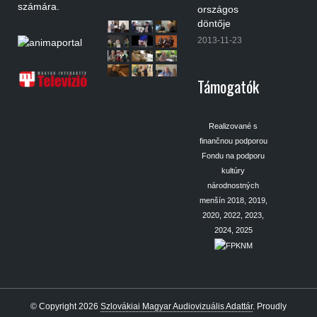
számára.
országos
döntője
2013-11-23
Támogatók
Realizované s
finančnou podporou
Fondu na podporu
kultúry
národnostných
menšín 2018, 2019,
2020, 2022, 2023,
2024, 2025
© Copyright 2026
Szlovákiai Magyar Audiovizuális Adattár
.
Proudly