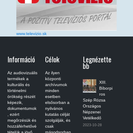
www.televizio.sk
Információ
Célok
Legnézette
Bb
Az audiovizuális
Az ilyen
termékek a
központi
XIII.
kulturális és
archívumok
Bíborpi
történelmi
minden
ros
örökség részét
esetben
Szép Rózsa
képezik,
elsősorban a
Országos
dokumentumok
nyilvános
Népzenei
, ezért
kutatás célját
Vetélkedő
megőrzésük és
szolgálják, és
2023-10-28
hozzáférhetővé
csak
tételük a jövő
másodsorban