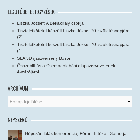
LEGUTÓBBI BEJEGYZÉSEK
Liszka József: A Békakirály csókja
Tiszteletkötetet készült Liszka József 70. születésnapjára
(2)
Tiszteletkötetet készült Liszka József 70. születésnapjára
(1)
SLA 3D íjászverseny Bősön
Összeállítás a Csemadok bősi alapszervezetének
évzárójáról
ARCHÍVUM
NÉPSZERŰ
Népszámlálás konferencia, Fórum Intézet, Somorja